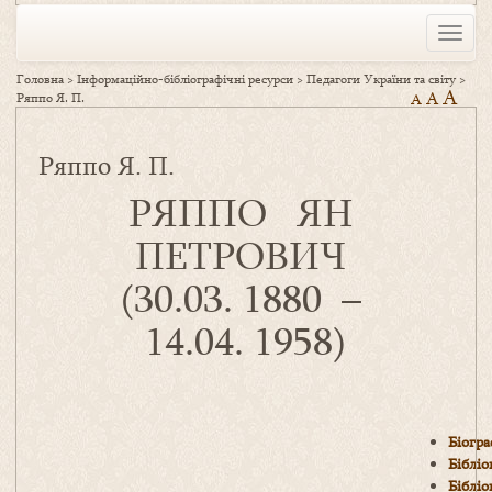
Toggle
naviga
Головна
>
Інформаційно-бібліографічні ресурси
>
Педагоги України та світу
>
A
A
Ряппо Я. П.
A
Ряппо Я. П.
РЯППО ЯН
ПЕТРОВИЧ
(30.03. 1880 –
14.04. 1958)
Біогра
Бібліо
Бібліо