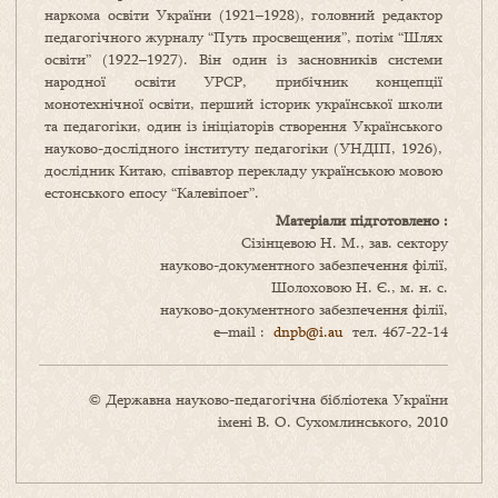
наркома освіти України (1921–1928), головний редактор
педагогічного журналу “Путь просвещения”, потім “Шлях
освіти” (1922–1927). Він один із засновників системи
народної освіти УРСР, прибічник концепції
монотехнічної освіти, перший історик української школи
та педагогіки, один із ініціаторів створення Українського
науково-дослідного інституту педагогіки (УНДІП, 1926),
дослідник Китаю, співавтор перекладу українською мовою
естонського епосу “Калевіпоег”.
Матеріали підготовлено :
Сізінцевою Н. М., зав. сектору
науково-документного забезпечення філії,
Шолоховою Н. Є., м. н. с.
науково-документного забезпечення філії,
e–mail :
dnpb@i.au
тел. 467-22-14
© Державна науково-педагогічна бібліотека України
імені В. О. Сухомлинського, 2010