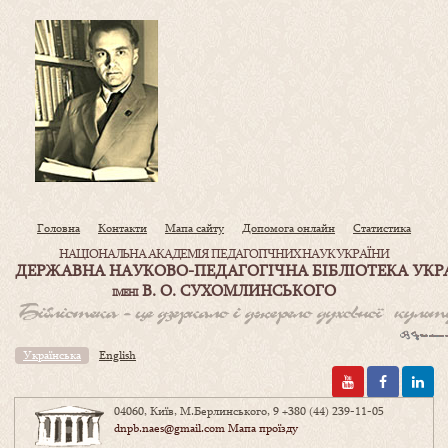
Головна
Контакти
Мапа сайту
Допомога онлайн
Статистика
НАЦІОНАЛЬНА АКАДЕМІЯ ПЕДАГОГІЧНИХ НАУК УКРАЇНИ
ДЕРЖАВНА НАУКОВО-ПЕДАГОГІЧНА БІБЛІОТЕКА УКР
В. О. СУХОМЛИНСЬКОГО
ІМЕНІ
Українська
English
04060, Київ, М.Берлинського, 9
+380 (44) 239-11-05
dnpb.naes@gmail.com
Мапа проїзду