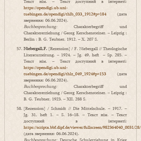
Текст нім. – Текст доступний в інтернеті:
https://opendigi.ub.uni-
tuebingen.de/opendigi/thlb_033_1912#p=184
(дата
звернення: 06.06.2024).
Buchbesprechung:
Charakterbegriff und
Charaktererziehung / Georg Kerschensteiner. – Leipzig ;
Berlin : B. G. Teubner, 1912. – X, 207 S.
Niebergall
,
F
.
[Rezension] / F. Niebergall // Theologische
Literaturzeitung. – 1924. – Jg. 49, heft – Sp. 285. –
Текст нім. – Текст доступний в інтернеті:
https://opendigi.ub.uni-
tuebingen.de/opendigi/thlz_049_1924#p=153
(дата
звернення: 06.06.2024).
Buchbesprechung:
Charakterbegriff und
Charaktererziehung / Georg Kerschensteiner. – Leipzig :
B. G. Teubner, 1923. – XII, 288 S.
[Rezension] / Schmidt // Die Mittelschule. – 1917. –
Jg. 31, heft 1. – S. 16–18. – Текст нім. – Текст
доступний в інтернеті:
https://scripta.bbf.dipf.de/viewer/fullscreen/982364040_0031/28/
(дата звернення: 06.06.2024).
Buchbesprechung:
Deutsche Schulerziehung in Krieg