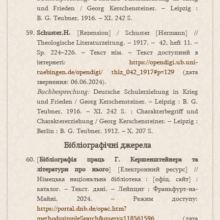
und Frieden / Georg Kerschensteiner. – Leipzig :
B. G. Teubner, 1916. – XI, 242 S.
Schuster,
H
.
[Rezension] / Schuster [Hermann] //
Theologische Literaturzeitung. – 1917. – 42, heft 11. –
Sp. 224–226. – Текст нім. – Текст доступний в
інтернеті:
https://opendigi.ub.uni-
tuebingen.de/opendigi/ thlz_042_1917#p=129
(дата
звернення: 06.06.2024).
Buchbesprechung:
Deutsche Schulerziehung in Krieg
und Frieden / Georg Kerschensteiner. – Leipzig : B. G.
Teubner, 1916. – XI, 242 S. ; Charakterbegriff und
Charaktererziehung / Georg Kerschensteiner. – Leipzig ;
Berlin : B. G. Teubner, 1912. – X, 207 S.
Бібліографічні джерела
[
Бібліографія праць Г. Кершенштейнера та
літератури про нього
] [Електронний ресурс] //
Німецька національна бібліотека : [офіц. сайт] :
каталог. – Текст. дані. – Лейпциг ; Франкфурт-на-
Майні, 2024. – Режим доступу:
https://portal.dnb.de/opac.htm?
method=simpleSearch&query=118561596
(дата