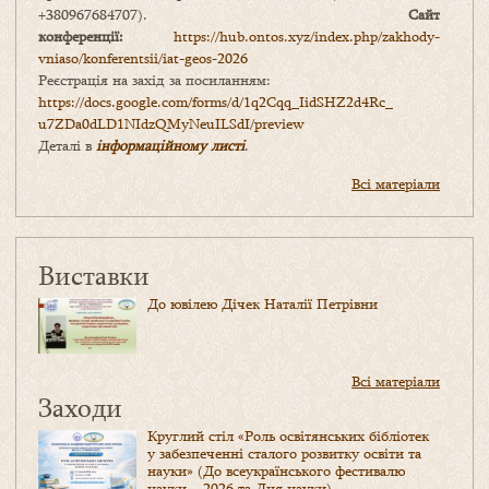
+380967684707).
Сайт
конференції:
https://hub.ontos.xyz/index.php/zakhody-
vniaso/konferentsii/iat-geos-2026
Реєстрація на захід за посиланням:
https://docs.google.com/forms/
d/1q2Cqq_IidSHZ2d4Rc_
u7ZDa0dLD1NIdzQMyNeuILSdI/
preview
Деталі в
інформаційному листі
.
Всі матеріали
Виставки
До ювілею Дічек Наталії Петрівни
Всі матеріали
Заходи
Круглий стіл «Роль освітянських бібліотек
у забезпеченні сталого розвитку освіти та
науки» (До всеукраїнського фестивалю
науки – 2026 та Дня науки)