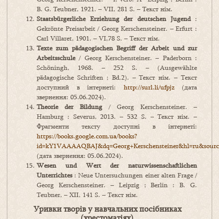
B. G. Teubner, 1921. – VII, 281 S. – Текст нім.
Staatsbürgerliche Erziehung
der deutschen Jugend
:
Gekrönte Preisarbeit / Georg Kerschensteiner. – Erfurt :
Carl Villaret, 1901. – VI,78 S. – Текст нім.
Texte
zum
p
ä
dagogischen
Begriff
der
Arbeit
und
zur
Arbeitsschule
/ Georg Kerschensteiner. – Paderborn :
Schöningh, 1968. – 252 S. – (Ausgewählte
pädagogische Schriften ; Bd.2). – Текст нім. – Текст
доступний в інтернеті:
http://surl.li/ufpjz
(дата
звернення: 05.06.2024).
Theorie
der
Bildung
/ Georg Kerschensteiner. –
Hamburg : Severus, 2013. – 532 S. – Текст нім. –
Фрагменти тексту доступні в інтернеті:
https://books.google.com.ua/books?
id=kY1VAAAAQBAJ&dq=Georg+Kerschensteiner&hl=ru&source
(дата звернення: 05.06.2024).
Wesen und Wert der naturwissenschaftlichen
Unterrichtes
: Neue Untersuchungen einer alten Frage /
Georg Kerschensteiner. – Leipzig ; Berlin : B. G.
Teubner, – XII, 141 S. – Текст нім.
Уривки творів у навчальних посібниках
(хрестоматіях)