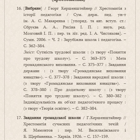
[
Вибране
] / Георг Кершенштейнер // Хрестоматія з
історії педагогіки / Сум. держ. пед. ун-т
ім. А. С. Макаренка ; [упоряд. та авт. вступ. ст.:
Сбруєва А. А., Рисіна І. П. ; наук. ред.
Мозговий І. П. ; пер. та літ. ред. І. А. Чистякова]. –
Суми, 2006. – Ч. 2 : Зарубіжна школа і педагогіка. –
С. 362–384.
Зміст:
Сутність трудової школи : (з твору «Поняття
про трудову школу»). – С. 363–375 ; Мета
громадянського виховання. – С. 375–377 ; Завдання
держави : (з твору «Громадянське виховання
юнацтва»). – С. 377–378 ; Завдання народної школи :
(з твору «Громадянське виховання юнацтва»). –
С. 378–380 ; Про додаткову школу : (з твору
«Поняття про трудову школу»). – С. 380–382 ;
Індивідуальність як об’єкт педагогічного процесу :
(з твору «Теорія освіти»). – С. 382–384.
Завдання громадської школи
/ Г.Кершенштайнер //
Хрестоматія сучасних педагогічних течій /
Я. Мамонтов ; пер. М. Васильківського і
Б. Щербаненка. – Харків, 1926. – С. 157–159.