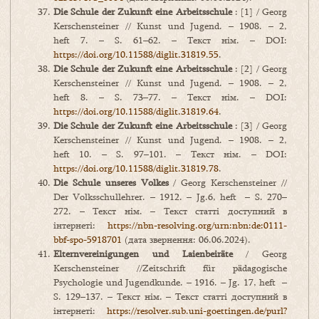
Die Schule der Zukunft eine Arbeitsschule
: [1] / Georg
Kerschensteiner // Kunst und Jugend. – 1908. – 2,
heft 7. – S. 61–62. – Текст нім. – DOI:
https://doi.org/10.11588/diglit.31819.55
.
Die Schule der Zukunft eine Arbeitsschule
: [2] / Georg
Kerschensteiner // Kunst und Jugend. – 1908. – 2,
heft 8. – S. 73–77. – Текст нім. – DOI:
https://doi.org/10.11588/diglit.31819.64
.
Die Schule der Zukunft eine Arbeitsschule
: [3] / Georg
Kerschensteiner // Kunst und Jugend. – 1908. – 2,
heft 10. – S. 97–101. – Текст нім. – DOI:
https://doi.org/10.11588/diglit.31819.78
.
Die
Schule
unseres
Volkes
/ Georg Kerschensteiner //
Der Volksschullehrer. – 1912. – Jg.6, heft – S. 270–
272. – Текст нім. – Текст статті доступний в
інтернеті:
https://nbn-resolving.org/urn:nbn:de:0111-
bbf-spo-5918701
(дата звернення: 06.06.2024).
Elternvereinigungen
und
Laienbeir
ä
te
/ Georg
Kerschensteiner //Zeitschrift für pädagogische
Psychologie und Jugendkunde. – 1916. – Jg. 17, heft –
S. 129–137. – Текст нім. – Текст статті доступний в
інтернеті:
https://resolver.sub.uni-goettingen.de/purl?