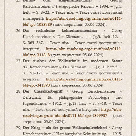
Berufs- oder Allgemeinbildung?
/ [Georg]
Kerschensteiner // Pädagogische Reform. – 1904. – Jg.1,
heft – S. 8–22. – Текст нім. – Текст статті доступний
в інтернеті:
https://nbn-resolving.org/urn:nbn:de:0111-
bbf-spo-1083789
(дата звернення: 05.06.2024).
Das technische Lehrerinnenseminar
/ Georg
Kerschensteiner // Der Säemann. – – Jg.5, heft 12. –
S. 365–367. – Текст нім. – Текст статті доступний в
інтернеті:
https://nbn-resolving.org/urn:nbn:de:0111-
bbf-spo-341848
(дата звернення: 05.06.2024).
Der Ausbau der Volksschule im modernen Staate
/G. Kerschensteiner // Der Säemann. – – Jg. 1, heft 5. –
S. 152–171. – Текст нім. – Текст статті доступний в
інтернеті:
https://nbn-resolving.org/urn:nbn:de:0111-
bbf-spo-341590
(дата звернення: 05.06.2024).
Der Charakterbegriff
/ Georg Kerschensteiner //
Zeitschrift für pädagogische Psychologie und
Jugendkunde. – 1912. – Jg.13, heft – S. 7–18. – Текст
нім. – Текст статті доступний в інтернеті:
https://nbn-
resolving.org/urn:nbn:de:0111-bbf-spo-4399937
(дата
звернення: 05.06.2024).
Der Krieg – als der grosse Volksschulerzieher!
/ Georg
Kerschensteiner // Hamburgische Schulzeitung. – 1915.