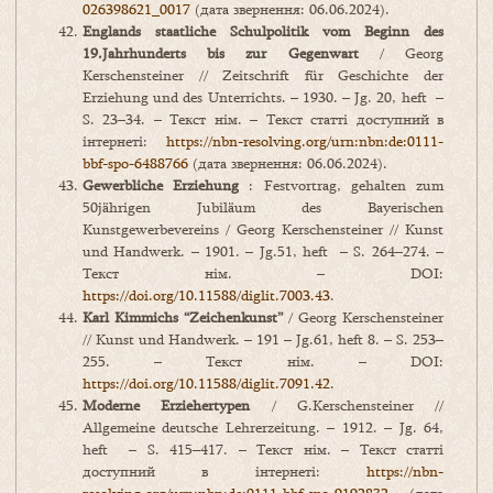
026398621_0017
(дата звернення: 06.06.2024).
Englands staatliche Schulpolitik vom Beginn des
19.
Jahrhunderts
bis
zur
Gegenwart
/ Georg
Kerschensteiner // Zeitschrift für Geschichte der
Erziehung und des Unterrichts. – 1930. – Jg. 20, heft –
S. 23–34. – Текст нім. – Текст статті доступний в
інтернеті:
https://nbn-resolving.org/urn:nbn:de:0111-
bbf-spo-6488766
(дата звернення: 06.06.2024).
Gewerbliche Erziehung
: Festvortrag, gehalten zum
50jährigen Jubiläum des Bayerischen
Kunstgewerbevereins / Georg Kerschensteiner // Kunst
und Handwerk. – 1901. – Jg.51, heft – S. 264–274. –
Текст нім. – DOI:
https://doi.org/10.11588/diglit.7003.43
.
Karl Kimmichs
“
Zeichenkunst
”
/ Georg Kerschensteiner
// Kunst und Handwerk. – 191 – Jg.61, heft 8. – S. 253–
255. – Текст нім. – DOI:
https://doi.org/10.11588/diglit.7091.42
.
Moderne Erziehertypen
/ G.Kerschensteiner //
Allgemeine deutsche Lehrerzeitung. – 1912. – Jg. 64,
heft – S. 415–417. – Текст нім. – Текст статті
доступний в інтернеті:
https://nbn-