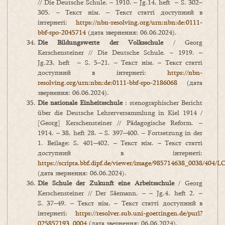
// Die Deutsche Schule. – 1910. – Jg.14, heft – S. 302–
305. – Текст нім. – Текст статті доступний в
інтернеті:
https://nbn-resolving.org/urn:nbn:de:0111-
bbf-spo-2045714
(дата звернення: 06.06.2024).
Die Bildungswerte der Volksschule
/ Georg
Kerschensteiner // Die Deutsche Schule. – 1919. –
Jg.23, heft – S. 5–21. – Текст нім. – Текст статті
доступний в інтернеті:
https://nbn-
resolving.org/urn:nbn:de:0111-bbf-spo-2186068
(дата
звернення: 06.06.2024).
Die nationale Einheitsschule
: stenographischer Bericht
über die Deutsche Lehrerversammlung in Kiel 1914 /
[Georg] Kerschensteiner // Pädagogische Reform. –
1914. – 38, heft 28. – S. 397–400. – Fortsetzung in der
1. Beilage: S. 401–402. – Текст нім. – Текст статті
доступний в інтернеті:
https://scripta.bbf.dipf.de/viewer/image/985714638_0038/404/
(дата звернення: 06.06.2024).
Die
Schule
der
Zukunft
eine
Arbeitsschule
/ Georg
Kerschensteiner // Der Säemann. – – Jg.4, heft 2. –
S. 37–49. – Текст нім. – Текст статті доступний в
інтернеті:
https://resolver.sub.uni-goettingen.de/purl?
025857193_0004
(дата звернення: 06.06.2024).