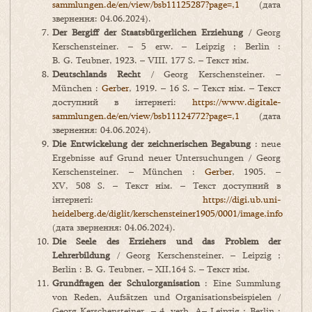
sammlungen.de/en/view/bsb11125287?page=,1
(дата
звернення: 04.06.2024).
Der Bergiff der Staatsbürgerlichen Erziehung
/ Georg
Kerschensteiner. – 5 erw. – Leipzig ; Berlin :
B. G. Teubner, 1923. – VIII, 177 S. – Текст нім.
Deutschlands
Recht
/ Georg Kerschensteiner. –
München :
Ger
b
er
, 1919. – 16 S. – Текст нім. – Текст
доступний в інтернеті:
https://www.digitale-
sammlungen.de/en/view/bsb11124772?page=,1
(дата
звернення: 04.06.2024).
Die
Entwickelung
der
zeichnerischen
Begabung
: neue
Ergebnisse auf Grund neuer Untersuchungen / Georg
Kerschensteiner. – München :
Ger
b
er
, 1905. –
XV, 508 S. – Текст нім. – Текст доступний в
інтернеті:
https://digi.ub.uni-
heidelberg.de/diglit/kerschensteiner1905/0001/image,info
(дата звернення: 04.06.2024).
Die Seele des Erziehers und das Problem der
Lehrerbildung
/ Georg Kerschensteiner. – Leipzig ;
Berlin : B. G. Teubner, – XII,164 S. – Текст нім.
Grundfragen
der
Schulorganisation
: Eine Summlung
von Reden, Aufsätzen und Organisationsbeispielen /
Georg Kerschensteiner. – 4, verb. A– Leipzig ; Berlin :