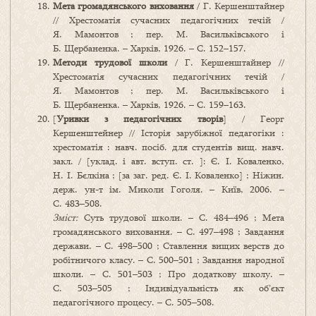
Мета громадянського виховання
/ Г. Кершенштайнер
// Хрестоматія сучасних педагогічних течій /
Я. Мамонтов ; пер. М. Васильківського і
Б. Щербаненка. – Харків, 1926. – С. 152–157.
Методи трудової школи
/ Г. Кершенштайнер //
Хрестоматія сучасних педагогічних течій /
Я. Мамонтов ; пер. М. Васильківського і
Б. Щербаненка. – Харків, 1926. – С. 159–163.
[
Уривки з педагогічних творів
] / Георг
Кершенштейнер // Історія зарубіжної педагогіки :
хрестоматія : навч. посіб. для студентів вищ. навч.
закл. / [уклад. і авт. вступ. ст. ]: Є. І. Коваленко,
Н. І. Бєлкіна ; [за заг. ред. Є. І. Коваленко] ; Ніжин.
держ. ун-т ім. Миколи Гоголя. – Київ, 2006. –
С. 483–508.
Зміст:
Суть трудової школи. – С. 484–496 ; Мета
громадянського виховання. – С. 497–498 ; Завдання
держави. – С. 498–500 ; Ставлення вищих верств до
робітничого класу. – С. 500–501 ; Завдання народної
школи. – С. 501–503 ; Про додаткову школу. –
С. 503–505 ; Індивідуальність як об’єкт
педагогічного процесу. – С. 505–508.