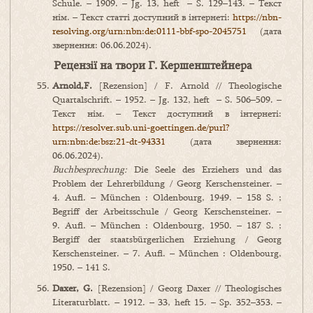
Schule. – 1909. – Jg. 13, heft – S. 129–143. – Текст
нім. – Текст статті доступний в інтернеті:
https://nbn-
resolving.org/urn:nbn:de:0111-bbf-spo-2045751
(дата
звернення: 06.06.2024).
Рецензії на твори Г. Кершенштейнера
Arnold
,
F
.
[Rezension] / F. Arnold // Theologische
Quartalschrift. – 1952. – Jg. 132, heft – S. 506–509. –
Текст нім. – Текст доступний в інтернеті:
https://resolver.sub.uni-goettingen.de/purl?
urn:nbn:de:bsz:21-dt-94331
(дата звернення:
06.06.2024).
Buchbesprechung:
Die Seele des Erziehers und das
Problem der Lehrerbildung / Georg Kerschensteiner. –
4. Aufl. – München : Oldenbourg, 1949. – 158 S. ;
Begriff der Arbeitsschule / Georg Kerschensteiner. –
9. Aufl. – München : Oldenbourg, 1950. – 187 S. ;
Bergiff der staatsbürgerlichen Erziehung / Georg
Kerschensteiner. – 7. Aufl. – München : Oldenbourg,
1950. – 141 S.
Daxer, G.
[Rezension] / Georg Daxer // Theologisches
Literaturblatt. – 1912. – 33, heft 15. – Sp. 352–353. –