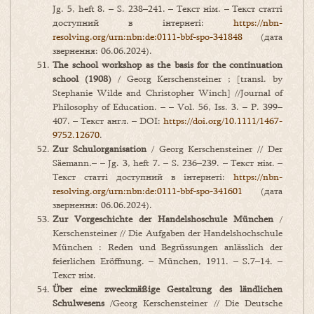
Jg. 5, heft 8. – S. 238–241. – Текст нім. – Текст статті
доступний в інтернеті:
https://nbn-
resolving.org/urn:nbn:de:0111-bbf-spo-341848
(дата
звернення: 06.06.2024).
The school workshop as the basis for the continuation
school (1908)
/ Georg Kerschensteiner ; [transl. by
Stephanie Wilde and Christopher Winch] //Journal of
Philosophy of Education. – – Vol. 56, Iss. 3. – P. 399–
407. – Текст англ. – DOI:
https://doi.org/10.1111/1467-
9752.12670
.
Zur Schulorganisation
/ Georg Kerschensteiner // Der
Säemann.– – Jg. 3, heft 7. – S. 236–239. – Текст нім. –
Текст статті доступний в інтернеті:
https://nbn-
resolving.org/urn:nbn:de:0111-bbf-spo-341601
(дата
звернення: 06.06.2024).
Zur
Vorgeschichte
der
Handelshoschule
M
ü
nchen
/
Kerschensteiner // Die Aufgaben der Handelshochschule
München : Reden und Begrüssungen anlässlich der
feierlichen Eröffnung. – München, 1911. – S.7–14. –
Текст нім.
Über eine zweckmäßige Gestaltung des ländlichen
Schulwesens
/Georg Kerschensteiner // Die Deutsche