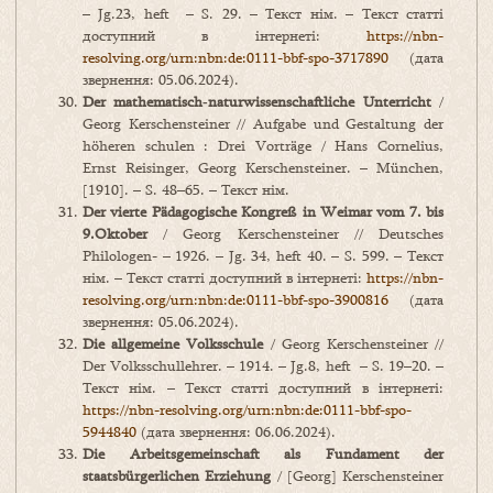
– Jg.23, heft – S. 29. – Текст нім. – Текст статті
доступний в інтернеті:
https://nbn-
resolving.org/urn:nbn:de:0111-bbf-spo-3717890
(дата
звернення: 05.06.2024).
Der
mathematisch
‑
naturwissenschaftliche
Unterricht
/
Georg Kerschensteiner // Aufgabe und Gestaltung der
höheren schulen : Drei Vorträge / Hans Cornelius,
Ernst Reisinger, Georg Kerschensteiner. – München,
[1910]. – S. 48–65. – Текст нім.
Der vierte Pädagogische Kongreß in Weimar vom 7. bis
9.
Oktober
/ Georg Kerschensteiner // Deutsches
Philologen- – 1926. – Jg. 34, heft 40. – S. 599. – Текст
нім. – Текст статті доступний в інтернеті:
https://nbn-
resolving.org/urn:nbn:de:0111-bbf-spo-3900816
(дата
звернення: 05.06.2024).
Die allgemeine Volksschule
/ Georg Kerschensteiner //
Der Volksschullehrer. – 1914. – Jg.8, heft – S. 19–20. –
Текст нім. – Текст статті доступний в інтернеті:
https://nbn-resolving.org/urn:nbn:de:0111-bbf-spo-
5944840
(дата звернення: 06.06.2024).
Die Arbeitsgemeinschaft als Fundament der
staatsbürgerlichen Erziehung
/ [Georg] Kerschensteiner