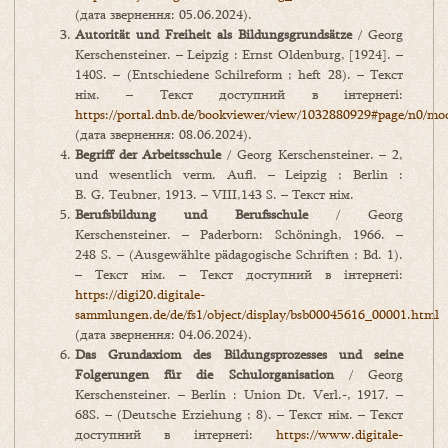
(дата звернення: 05.06.2024).
Autorita
t
und
Freiheit
als
Bildungsgrundsa
tze
/ Georg
Kerschensteiner. – Leipzig : Ernst Oldenburg, [1924]. –
140S. – (Entschiedene Schilreform ; heft 28). – Текст
нім. – Текст доступний в інтернеті:
https://portal.dnb.de/bookviewer/view/1032880929#page/n0/mo
(дата звернення: 08.06.2024).
Begriff der Arbeitsschule
/ Georg Kerschensteiner. – 2,
und wesentlich verm. Aufl. – Leipzig ; Berlin :
B. G. Teubner, 1913. – VIII,143 S. – Текст нім.
Berufsbildung
und
Berufsschule
/ Georg
Kerschensteiner. – Paderborn: Schöningh, 1966. –
248 S. – (Ausgewählte pädagogische Schriften ; Bd. 1).
– Текст нім. – Текст доступний в інтернеті:
https://digi20.digitale-
sammlungen.de/de/fs1/object/display/bsb00045616_00001.html
(дата звернення: 04.06.2024).
Das Grundaxiom des Bildungsprozesses und seine
Folgerungen für die Schulorganisation
/ Georg
Kerschensteiner. – Berlin : Union Dt. Verl.-, 1917. –
68S. – (Deutsche Erziehung ; 8). – Текст нім. – Текст
доступний в інтернеті:
https://www.digitale-