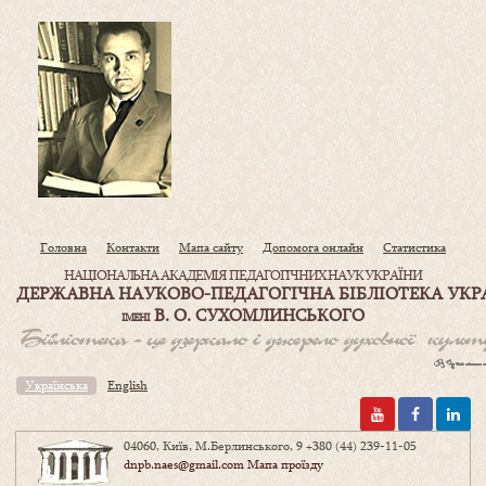
Головна
Контакти
Мапа сайту
Допомога онлайн
Статистика
НАЦІОНАЛЬНА АКАДЕМІЯ ПЕДАГОГІЧНИХ НАУК УКРАЇНИ
ДЕРЖАВНА НАУКОВО-ПЕДАГОГІЧНА БІБЛІОТЕКА УКР
В. О. СУХОМЛИНСЬКОГО
ІМЕНІ
Українська
English
04060, Київ, М.Берлинського, 9
+380 (44) 239-11-05
dnpb.naes@gmail.com
Мапа проїзду