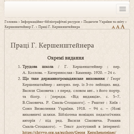
Toggle
naviga
Головна
>
Інформаційно-бібліографічні ресурси
>
Педагоги України та світу
>
A
A
Кершенштейнер Г.
>
Праці Г. Кершенштейнера
A
Праці Г. Кершенштейнера
Окремі видання
Трудова школа
/ Г. Кершенштейнер ; пер.
А. Козлова. – Катеринослав : Каменяр, 1920. – 24 с.
Що таке державногромадянське виховання
/ Ґеорґ
Кершенштайнер ; авториз. пер. із 3-го лейпциз. вид.
Василя Сімовича ; з перед. словом авт., з його портр.
та біогр. ; [передм. «Від видавців», с. 5–7,
В.Сімовича, Р. Смаль‑Стоцького]. – Раштат ; Київ :
Союз Визволення України, 1918. – 94 с. – (Нові
виховничі шляхи. Бібліотека новіщих педаґоґічних
авторів / під ред. Василя Сімовича, Романа
Смаль‑Стоцького). – Текст доступний в інтернеті:
https://chtyvo.org.ua/authors/Georg_Kerschensteiner/