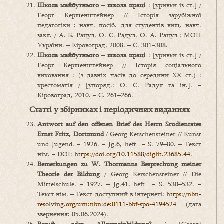
Школа майбутнього – школа праці
: [уривки із ст.] /
Георг Кершенштейнер // Історія зарубіжної
педагогіки : навч. посіб. для студентів вищ. навч.
закл. / А. Б. Рацул, О. С. Радул, О. А. Рацул ; МОН
України. – Кіровоград, 2008. – С. 301–308.
Школа майбутнього – школа праці
: [уривки із ст.] /
Георг Кершенштейнер // Історія соціального
виховання : (з давніх часів до середини ХХ ст.) :
хрестоматія / [упоряд.: О. С. Радул та ін.]. –
Кіровоград, 2010. – С. 261–266.
Статті у збірниках і періодичних виданнях
Antwort auf den offenen Brief des Herrn Studienrates
Ernst Fritz, Dortmund
/ Georg Kerschensteiner // Kunst
und Jugend. – 1926. – Jg.6, heft – S. 79–80. – Текст
нім. – DOI:
https://doi.org/10.11588/diglit.23685.44
.
Bemerkungen zu W. Thormanns Besprechung meiner
Theorie der Bildung
/ Georg Kerschensteiner // Die
Mittelschule. – 1927. – Jg.41, heft – S. 530–532. –
Текст нім. – Текст доступний в інтернеті:
https://nbn-
resolving.org/urn:nbn:de:0111-bbf-spo-4194524
(дата
звернення: 05.06.2024).