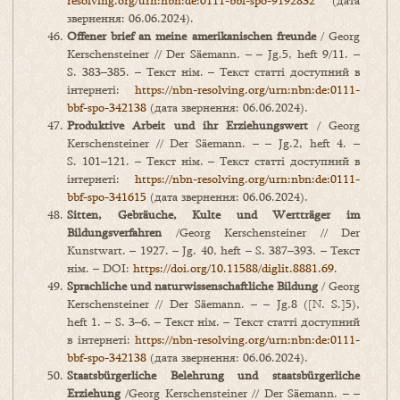
resolving.org/urn:nbn:de:0111-bbf-spo-9192832
(дата
звернення: 06.06.2024).
O
ffener brief an meine amerikanischen freunde
/ Georg
Kerschensteiner // Der Säemann. – – Jg.5, heft 9/11. –
S. 383–385. – Текст нім. – Текст статті доступний в
інтернеті:
https://nbn-resolving.org/urn:nbn:de:0111-
bbf-spo-342138
(дата звернення: 06.06.2024).
Produktive Arbeit und ihr Erziehungswert
/ Georg
Kerschensteiner // Der Säemann. – – Jg.2, heft 4. –
S. 101–121. – Текст нім. – Текст статті доступний в
інтернеті:
https://nbn-resolving.org/urn:nbn:de:0111-
bbf-spo-341615
(дата звернення: 06.06.2024).
Sitten
,
Gebr
ä
uche
,
Kulte
und
Werttr
ä
ger
im
Bildungsverfahren
/Georg Kerschensteiner // Der
Kunstwart. – 1927. – Jg. 40, heft – S. 387–393. – Текст
нім. – DOI:
https://doi.org/10.11588/diglit.8881.69
.
Sprachliche und naturwissenschaftliche Bildung
/ Georg
Kerschensteiner // Der Säemann. – – Jg.8 ([N. S.]5),
heft 1. – S. 3–6. – Текст нім. – Текст статті доступний
в інтернеті:
https://nbn-resolving.org/urn:nbn:de:0111-
bbf-spo-342138
(дата звернення: 06.06.2024).
Staatsbürgerliche Belehrung und staatsbürgerliche
Erziehung
/Georg Kerschensteiner // Der Säemann. – –