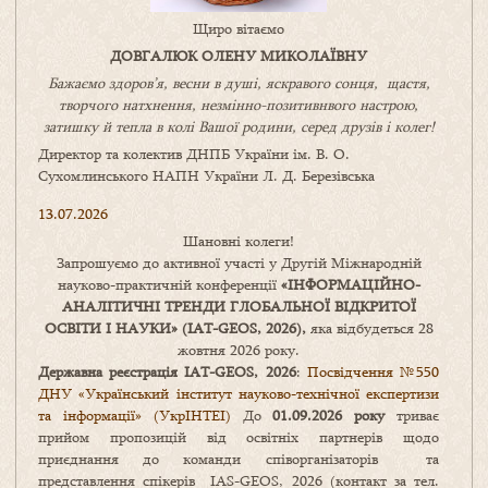
Щиро вітаємо
ДОВГАЛЮК ОЛЕНУ МИКОЛАЇВНУ
Бажаємо здоров’я, весни в душі, яскравого сонця, щастя,
творчого натхнення, незмінно-позитивнвого настрою,
затишку
й
тепла в колі
В
ашої
родини
,
серед друзів і колег!
Директор та колектив ДНПБ України ім. В. О.
Сухомлинського НАПН України Л. Д. Березівська
13.07.2026
Шановні колеги!
Запрошуємо до активної участі у Другій Міжнародній
науково-практичній конференції
«
ІНФОРМАЦІЙНО-
АНАЛІТИЧНІ ТРЕНДИ
ГЛОБАЛЬНОЇ ВІДКРИТОЇ
ОСВІТИ І НАУКИ
» (IAT-GEOS, 2026),
яка відбудеться 28
жовтня 2026 року.
Державна реєстрація IAT-GEOS, 2026
:
Посвідчення №550
ДНУ «Український інститут науково-технічної експертизи
та інформації» (УкрІНТЕІ)
До
01.09.2026 року
триває
прийом пропозицій від освітніх партнерів щодо
приєднання до команди співорганізаторів та
представлення спікерів IAS-GEOS, 2026 (контакт за тел.