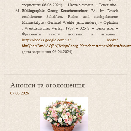
звернення: 06.06.2024). – Назва з екрана. – Текст нім.
Bibliographie
Georg
Kerschensteiner
.
Bd. Im Druck
erschienene Schriften, Reden und nachgelassene
Manuskripte / Gerhard Wehle [und andere]. – Opladen
: Westdeutscher Verlag, 1987. – 325 S. – Текст нім. –
Фрагменти тексту доступні в інтернеті:
https://books.google.com.ua/ books?
id=QhaABwAAQBAJ&dq=Georg+Kerschensteiner&hl=ru&source
(дата звернення: 06.06.2024).
Анонси та оголошення
07.08.2026