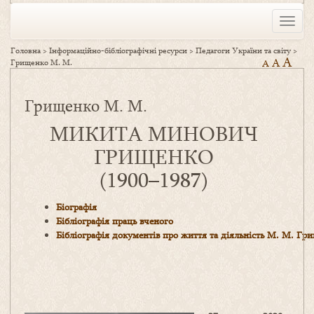
Toggle
naviga
Головна
>
Інформаційно-бібліографічні ресурси
>
Педагоги України та світу
>
A
A
Грищенко М. М.
A
Грищенко М. М.
МИКИТА МИНОВИЧ
ГРИЩЕНКО
(1900–1987)
Біографія
Бібліографія праць вченого
Бібліографія документів про життя та діяльність М. М. Гр