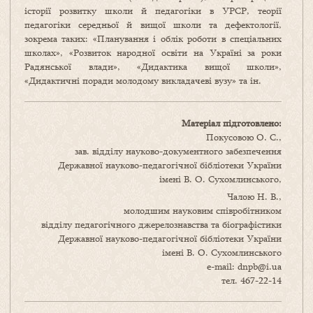
історії розвитку школи й педагогіки в УРСР, теорії
педагогіки середньої й вищої школи та дефектології,
зокрема таких: «Планування і облік роботи в спеціальних
школах», «Розвиток народної освіти на Україні за роки
Радянської влади», «Дидактика вищої школи»,
«Дидактичні поради молодому викладачеві вузу» та ін.
Матеріал підготовлено:
Покусовою О. С.,
зав. відділу науково-документного забезпечення
Державної науково-педагогічної бібліотеки України
імені В. О. Сухомлинськогo,
Чалою Н. В.,
молодшим науковим співробітником
відділу педагогічного джерелознавства та біографістики
Державної науково-педагогічної бібліотеки України
імені В. О. Сухомлинського
e-mail: dnpb@i.ua
тел. 467-22-14