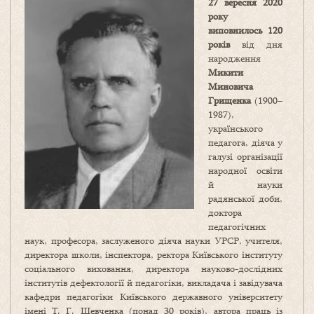
27 вересня 2020
року
виповнилось 120
років
від дня
народження
Микити
Миновича
Грищенка
(1900–
1987),
українського
педагога, діяча у
галузі організації
народної освіти
й науки
радянської доби,
доктора
педагогічних
наук, професора, заслуженого діяча науки УРСР, учителя,
директора школи, інспектора, ректора Київського інституту
соціального виховання, директора науково-дослідних
інститутів дефектології й педагогіки, викладача і завідувача
кафедри педагогіки Київського державного університету
імені Т. Г. Шевченка (понад 30 років), автора праць із