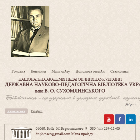
Головна
Контакти
Мапа сайту
Допомога онлайн
Статистика
НАЦІОНАЛЬНА АКАДЕМІЯ ПЕДАГОГІЧНИХ НАУК УКРАЇНИ
ДЕРЖАВНА НАУКОВО-ПЕДАГОГІЧНА БІБЛІОТЕКА УКР
В. О. СУХОМЛИНСЬКОГО
ІМЕНІ
Українська
English
04060, Київ, М.Берлинського, 9
+380 (44) 239-11-05
dnpb.naes@gmail.com
Мапа проїзду