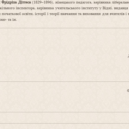
 Фрідріха Діттеса
(1829–1896), німецького педагога, керівника ліберальн
шкільного інспектора, керівника учительського інституту у Відні, видав
початкової освіти, історії і теорії навчання та виховання для вчителів і 
ня» та ін.
©