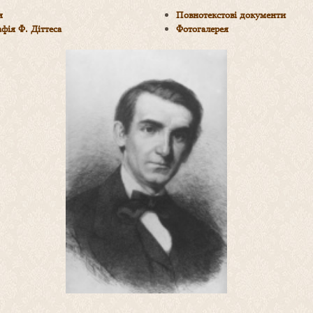
я
Повнотекстові документи
афія Ф. Діттеса
Фотогалерея