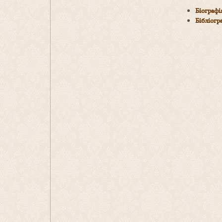
Біографі
Бібліогр