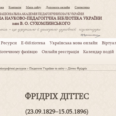
вна
Контакти
Мапа сайту
Допомога онлайн
Статистика
НАЦІОНАЛЬНА АКАДЕМІЯ ПЕДАГОГІЧНИХ НАУК УКРАЇНИ
А НАУКОВО-ПЕДАГОГІЧНА БІБЛІОТЕКА УКРАЇНИ
В. О. СУХОМЛИНСЬКОГО
ІМЕНІ
Ресурси
Е-бібліотека
Українська мова онлайн
Віртуал
ліотечному фахівцю
Онлайн реєстрація
Календар подій
іографічні ресурси
>
Педагоги України та світу
>
Діттес Фрідріх
ФРІДРІХ ДІТТЕС
(23.09.1829–15.05.1896)