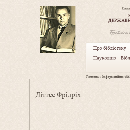
Голо
ДЕРЖАВН
Про бібліотеку
Науковцю
Біб
Головна
>
Інформаційно-бібл
Діттес Фрідріх