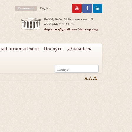
Українська
English
04060, Київ, М.Берлинського, 9
+380 (44) 239-11-05
dnpb.naes@gmail.com
Мапа проїзду
ьні читальні зали
Послуги
Діяльність
A
A
A