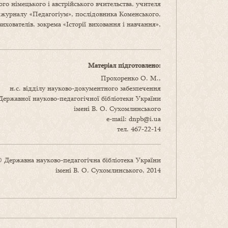
ого німецького і австрійського вчительства, учителя
ця журналу «Педагогіум», послідовника Коменського,
вихователів, зокрема «Історії виховання і навчання»,
Матеріал підготовлено:
Прохоренко О. М.,
н.с. відділу науково-документного забезпечення
Державної науково-педагогічної бібліотеки України
імені В. О. Сухомлинськогo
e-mail: dnpb@i.ua
тел. 467-22-14
 Державна науково-педагогічна бібліотека України
імені В. О. Сухомлинського, 2014