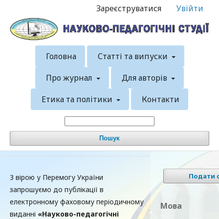
Зареєструватися
Увійти
Головна
Статті та випуски
Про журнал
Для авторів
Етика та політики
Контакти
Пошук
Подати 
З вірою у Перемогу України
запрошуємо до публікації в
електронному фаховому періодичному
Мова
виданні
«Науково-педагогічні