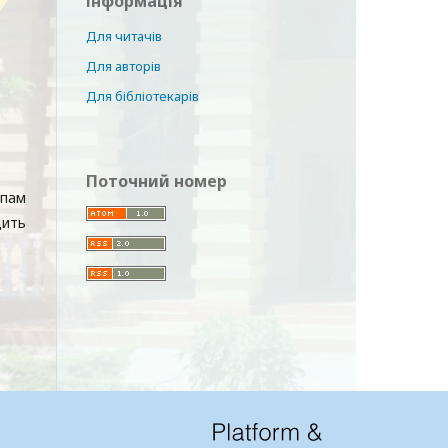
Інформація
Для читачів
Для авторів
Для бібліотекарів
Поточний номер
ипам
дить