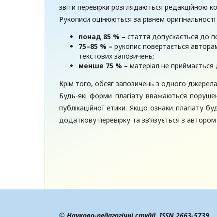
звіти перевірки розглядаються редакційною ко
Рукописи оцінюються за рівнем оригінальності 
понад 85 %
–
стаття допускається до п
75–85 %
–
рукопис повертається автора
текстових запозичень;
менше 75 %
­
–
матеріал не приймається 
Крім того, обсяг запозичень з одного джере
Будь-які форми плагіату вважаються поруше
публікаційної етики. Якщо ознаки плагіату буд
додаткову перевірку та зв’язується з автором 
© Науково-педагогічні студії,
ISSN 2663-5739