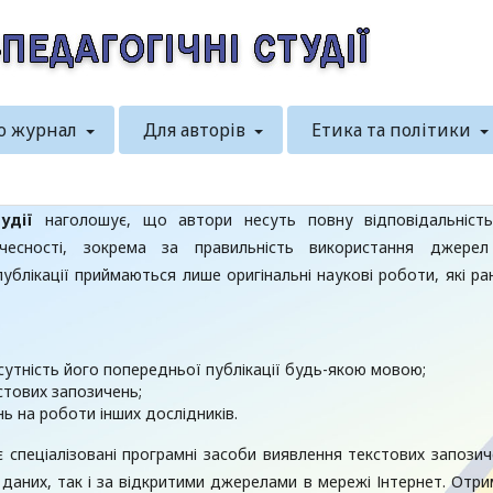
о журнал
Для авторів
Етика та політики
удії
наголошує, що автори несуть повну відповідальніст
чесності, зокрема за правильність використання джере
блікації приймаються лише оригінальні наукові роботи, які ра
сутність його попередньої публікації будь-якою мовою;
стових запозичень;
ь на роботи інших дослідників.
 спеціалізовані програмні засоби виявлення текстових запозич
даних, так і за відкритими джерелами в мережі Інтернет. Отри