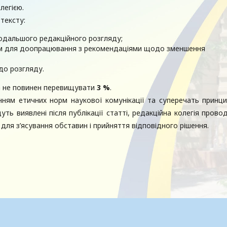
легією.
тексту:
одальшого редакційного розгляду;
м для доопрацювання з рекомендаціями щодо зменшення
до розгляду.
ла не повинен перевищувати
3 %
.
нням етичних норм наукової комунікації та суперечать принц
уть виявлені після публікації статті, редакційна колегія прово
для з’ясування обставин і прийняття відповідного рішення.