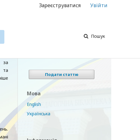
Зареєструватися
Увійти
Пошук
ь за
л та
Подати статтю
ніше
Мова
English
Українська
ень.
мані