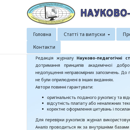
Головна
Статті та випуски
Пр
Контакти
Редакція журналу
Науково-педагогічні ст
дотримання принципів академічної добро
недопущення неправомірних запозичень. До пу
не були оприлюднені в інших виданнях.
Автори повинні гарантувати:
оригінальність поданого рукопису та від
відсутність плагіату або неналежних тек
коректне оформлення цитувань і посилан
Для перевірки рукописів журнал використовує
Аналіз проводиться як за внутрішніми базами 