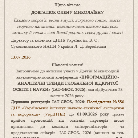
Щиро вітаємо
ДОВГАЛЮК ОЛЕНУ МИКОЛАЇВНУ
Бажаємо здоров’я, весни в душі, яскравого сонця, щастя,
творчого натхнення, незмінно-позитивнвого настрою,
затишку
й
тепла в колі
В
ашої
родини
,
серед друзів і колег!
Директор та колектив ДНПБ України ім. В. О.
Сухомлинського НАПН України Л. Д. Березівська
13.07.2026
Шановні колеги!
Запрошуємо до активної участі у Другій Міжнародній
науково-практичній конференції
«
ІНФОРМАЦІЙНО-
АНАЛІТИЧНІ ТРЕНДИ
ГЛОБАЛЬНОЇ ВІДКРИТОЇ
ОСВІТИ І НАУКИ
» (IAT-GEOS, 2026),
яка відбудеться 28
жовтня 2026 року.
Державна реєстрація IAT-GEOS, 2026
:
Посвідчення №550
ДНУ «Український інститут науково-технічної експертизи
та інформації» (УкрІНТЕІ)
До
01.09.2026 року
триває
прийом пропозицій від освітніх партнерів щодо
приєднання до команди співорганізаторів та
представлення спікерів IAS-GEOS, 2026 (контакт за тел.