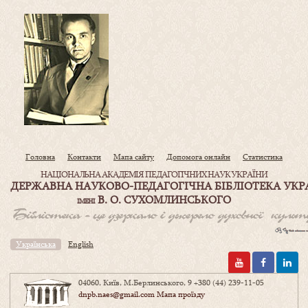
Головна
Контакти
Мапа сайту
Допомога онлайн
Статистика
НАЦІОНАЛЬНА АКАДЕМІЯ ПЕДАГОГІЧНИХ НАУК УКРАЇНИ
ДЕРЖАВНА НАУКОВО-ПЕДАГОГІЧНА БІБЛІОТЕКА УКР
В. О. СУХОМЛИНСЬКОГО
ІМЕНІ
Українська
English
04060, Київ, М.Берлинського, 9
+380 (44) 239-11-05
dnpb.naes@gmail.com
Мапа проїзду