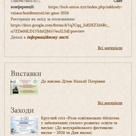
+380967684707).
Сайт
конференції:
https://hub.ontos.xyz/index.php/zakhody-
vniaso/konferentsii/iat-geos-2026
Реєстрація на захід за посиланням:
https://docs.google.com/forms/
d/1q2Cqq_IidSHZ2d4Rc_
u7ZDa0dLD1NIdzQMyNeuILSdI/
preview
Деталі в
інформаційному листі
.
Всі матеріали
Виставки
До ювілею Дічек Наталії Петрівни
Всі матеріали
Заходи
Круглий стіл «Роль освітянських бібліотек
у забезпеченні сталого розвитку освіти та
науки» (До всеукраїнського фестивалю
науки – 2026 та Дня науки)