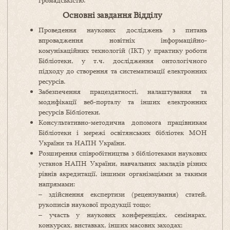
громадськістю.
Основні завдання Відділу
Проведення наукових досліджень з питань
впровадження новітніх інформаційно-
комунікаційних технологій (ІКТ) у практику роботи
Бібліотеки, у т.ч. дослідження онтологічного
підходу до створення та систематизації електронних
ресурсів.
Забезпечення працездатності, налаштування та
модифікації веб-порталу та інших електронних
ресурсів Бібліотеки.
Консультативно-методична допомога працівникам
Бібліотеки і мережі освітянських бібліотек МОН
України та НАПН України.
Розширення співробітництва з бібліотеками наукових
установ НАПН України, навчальних закладів різних
рівнів акредитації, іншими організаціями за такими
напрямами:
– здійснення експертизи (рецензування) статей,
рукописів наукової продукції тощо;
– участь у наукових конференціях, семінарах,
конкурсах, виставках, інших масових заходах;