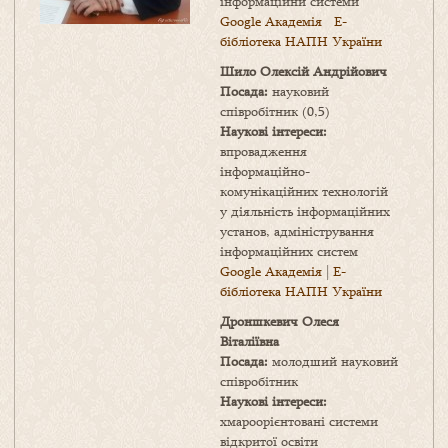
інформаційни системи
Google Академія
Е-
бібліотека НАПН України
Шило Олексій Андрійович
Посада:
науковий
співробітник (0,5)
Наукові інтереси:
впровадження
інформаційно-
комунікаційних технологій
у діяльність інформаційних
установ, адміністрування
інформаційних систем
Google Академія
|
Е-
бібліотека НАПН України
Дроншкевич Олеся
Віталіївна
Посада:
молодший науковий
співробітник
Наукові інтереси:
хмароорієнтовані системи
відкритої освіти