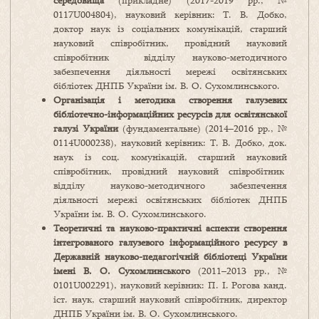
середовища
(прикладне) (2017-2019 рр., №
0117U004804), науковий керівник: Т. В. Добко,
доктор наук із соціальних комунікацій, старший
науковий співробітник, провідний науковий
співробітник відділу науково-методичного
забезпечення діяльності мережі освітянських
бібліотек ДНПБ України ім. В. О. Сухомлинського.
Організація і методика створення галузевих
бібліотечно-інформаційних ресурсів для освітянської
галузі України
(фундаментальне) (2014–2016 рр., №
0114U000238), науковий керівник: Т. В. Добко, док.
наук із соц. комунікацій, старший науковий
співробітник, провідний науковий співробітник
відділу науково-методичного забезпечення
діяльності мережі освітянських бібліотек ДНПБ
України ім. В. О. Сухомлинського.
Теоретичні та науково-практичні аспекти створення
інтегрованого галузевого інформаційного ресурсу в
Державній науково-педагогічній бібліотеці України
імені В. О. Сухомлинського
(2011–2013 рр., №
0101U002291), науковий керівник: П. І. Рогова канд.
іст. наук, старший науковий співробітник, директор
ДНПБ України ім. В. О. Сухомлинського.