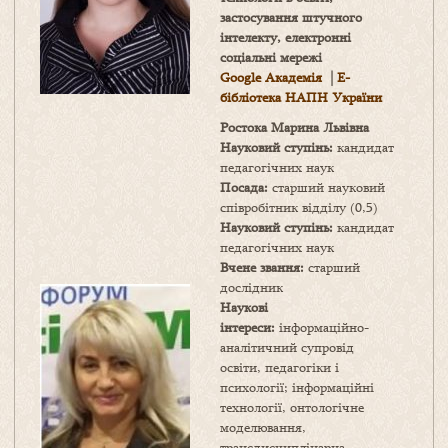
застосування штучного
інтелекту, електронні
соціальні мережі
Google Академія
|
Е-
бібліотека НАПН України
Ростока Марина Львівна
Науковий ступінь:
кандидат
педагогічних наук
Посада:
старший науковий
співробітник відділу (0,5)
Науковий ступінь:
кандидат
педагогічних наук
Вчене звання:
старший
дослідник
Наукові
інтереси:
інформаційно-
аналітичний супровід
освіти, педагогіки і
психології; інформаційні
технології, онтологічне
моделювання,
трансдисциплінарна