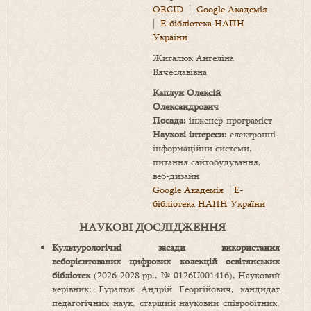
ORCID
|
Google Академі
я
|
Е-бібліотека НАПН
України
Жигалюк Ангеліна
Вячеславівна
Каплун Олексій
Олександрович
Посада:
інженер-програміст
Наукові інтереси:
електронні
інформаційни системи,
питання сайтобудування,
веб-дизайн
Google Академія
|
Е-
бібліотека НАПН України
НАУКОВІ ДОСЛІДЖЕННЯ
Культурологічні засади використання
веборієнтованих цифрових колекцій освітянських
бібліотек
(2026-2028 рр., № 0126U001416), Науковий
керівник: Гуралюк Андрій Георгійович, кандидат
педагогічних наук, старший науковий співробітник,