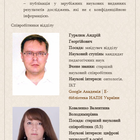
– публікація у зарубіжних наукових виданнях
результатів досліджень, які не є конфіденційною
інформацією.
Співробітники відділу
Гуралюк Андрій
Георгійович
Посада:
завідувач відділу
Науковий ступінь:
кандидат
педагогічних наук
Вчене звання:
старший
науковий співробітник
Наукові інтереси
: онтологія,
ІКТ
Google Академія
|
Е-
бібліотека НАПН України
Коваленко Валентина
Володимирівна
Посада: старший науковий
співробітник (0,5)
Наукові інтереси: цифрові
технології в освіті,