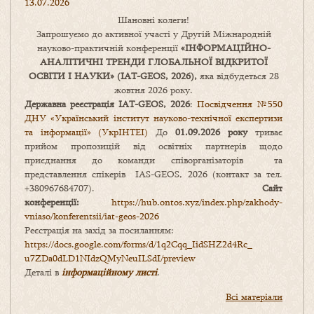
13.07.2026
Шановні колеги!
Запрошуємо до активної участі у Другій Міжнародній
науково-практичній конференції
«
ІНФОРМАЦІЙНО-
АНАЛІТИЧНІ ТРЕНДИ
ГЛОБАЛЬНОЇ ВІДКРИТОЇ
ОСВІТИ І НАУКИ
» (IAT-GEOS, 2026),
яка відбудеться 28
жовтня 2026 року.
Державна реєстрація IAT-GEOS, 2026
:
Посвідчення №550
ДНУ «Український інститут науково-технічної експертизи
та інформації» (УкрІНТЕІ)
До
01.09.2026 року
триває
прийом пропозицій від освітніх партнерів щодо
приєднання до команди співорганізаторів та
представлення спікерів IAS-GEOS, 2026 (контакт за тел.
+380967684707).
Сайт
конференції:
https://hub.ontos.xyz/index.php/zakhody-
vniaso/konferentsii/iat-geos-2026
Реєстрація на захід за посиланням:
https://docs.google.com/forms/
d/1q2Cqq_IidSHZ2d4Rc_
u7ZDa0dLD1NIdzQMyNeuILSdI/
preview
Деталі в
інформаційному листі
.
Всі матеріали