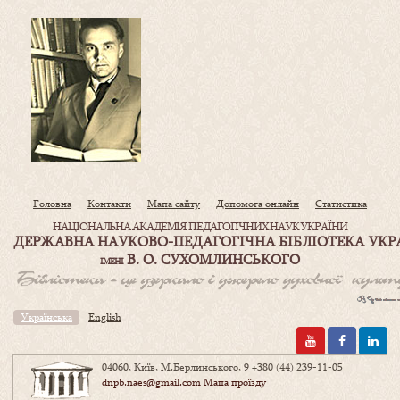
Головна
Контакти
Мапа сайту
Допомога онлайн
Статистика
НАЦІОНАЛЬНА АКАДЕМІЯ ПЕДАГОГІЧНИХ НАУК УКРАЇНИ
ДЕРЖАВНА НАУКОВО-ПЕДАГОГІЧНА БІБЛІОТЕКА УКР
В. О. СУХОМЛИНСЬКОГО
ІМЕНІ
Українська
English
04060, Київ, М.Берлинського, 9
+380 (44) 239-11-05
dnpb.naes@gmail.com
Мапа проїзду