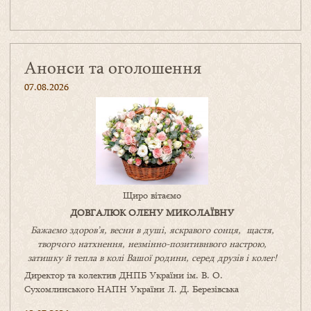
Анонси та оголошення
07.08.2026
Щиро вітаємо
ДОВГАЛЮК ОЛЕНУ МИКОЛАЇВНУ
Бажаємо здоров’я, весни в душі, яскравого сонця, щастя,
творчого натхнення, незмінно-позитивнвого настрою,
затишку
й
тепла в колі
В
ашої
родини
,
серед друзів і колег!
Директор та колектив ДНПБ України ім. В. О.
Сухомлинського НАПН України Л. Д. Березівська