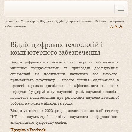
Toggle
naviga
Головна
>
Структура
>
Відділи
>
Відділ цифрових технологій і комп’ютерного
A
A
забезпечення
A
Відділ цифрових технологій і
комп’ютерного забезпечення
Відділ цифрових технологій і комп’ютерного забезпечення
здійснює фундаментальні та прикладні дослідження,
спрямовані на досягнення наукового або науково-
прикладного результату – нового знання, одержаного в
процесі наукових досліджень і зафіксованого на носіях
інформації у формі звіту, наукової праці, наукової доповіді,
наукового повідомлення про результати науково-дослідної
роботи, наукового відкриття тощо.
Відділ утворено в 2023 році шляхом реорганізації сектору
ІКТ і наукометрії відділу наукового інформаційно-
аналітичного супроводу освіти.
Профіль в Facebook