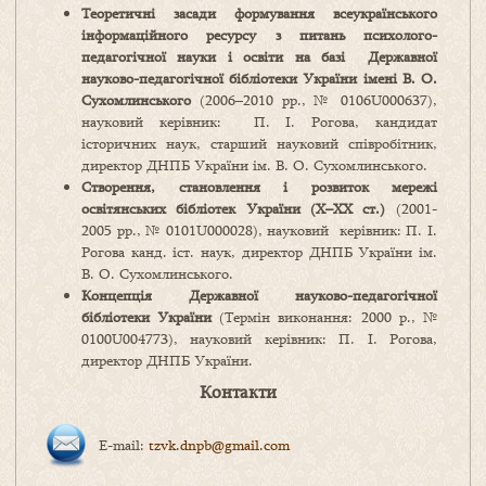
Теоретичні засади формування всеукраїнського
інформаційного ресурсу з питань психолого-
педагогічної науки і освіти на базі Державної
науково-педагогічної бібліотеки України імені В. О.
Сухомлинського
(2006–2010 рр., № 0106U000637),
науковий керівник: П. І. Рогова, кандидат
історичних наук, старший науковий співробітник,
директор ДНПБ України ім. В. О. Сухомлинського.
Створення, становлення і розвиток мережі
освітянських бібліотек України (Х–ХХ ст.)
(2001-
2005 рр., № 0101U000028), науковий керівник: П. І.
Рогова канд. іст. наук, директор ДНПБ України ім.
В. О. Сухомлинського.
Концепція Державної науково-педагогічної
бібліотеки України
(Термін виконання: 2000 р., №
0100U004773), науковий керівник: П. І. Рогова,
директор ДНПБ України.
Контакти
E-mail:
tzvk.dnpb@gmail.com