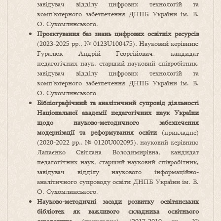
завідувач відділу цифрових технологій та
комп’ютерного забезпечення ДНПБ України ім. В.
О. Сухомлинського.
Проєктування
баз
знань
цифрових
освітніх
ресурсів
(2023-2025 рр., № 0123U100475), Науковий керівник:
Гуралюк Андрій Георгійович, кандидат
педагогічних наук, старший науковий співробітник,
завідувач відділу цифрових технологій та
комп’ютерного забезпечення ДНПБ України ім. В.
О. Сухомлинського
Бібліографічний та аналітичний супровід діяльності
Національної академії педагогічних наук України
щодо науково-методичного забезпечення
модернізації та реформування освіти
(прикладне)
(2020-2022 рр.. № 0120U002095), науковий керівник:
Лапаєнко Світлана Володимирівна, кандидат
педагогічних наук, старший науковий співробітник,
завідувач відділу наукового інформаційно-
аналітичного супроводу освіти ДНПБ України ім. В.
О. Сухомлинського.
Науково-методичні засади розвитку освітянських
бібліотек як важливого складника освітнього