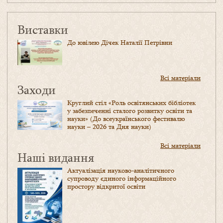
Виставки
До ювілею Дічек Наталії Петрівни
Всі матеріали
Заходи
Круглий стіл «Роль освітянських бібліотек
у забезпеченні сталого розвитку освіти та
науки» (До всеукраїнського фестивалю
науки – 2026 та Дня науки)
Всі матеріали
Наші видання
Актуалізація науково-аналітичного
супроводу єдиного інформаційного
простору відкритої освіти