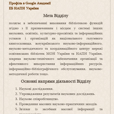
Профіль в Google Академії
ЕБ НАПН України
Мета Відділу
полягає в забезпеченні виконання бібліотекою функцій
згідно з її призначенням і місцем у системі інших
наукових, освітніх, культурно-просвітніх та інформаційних
установ і організацій як національного галузевого
книгосховища, всеукраїнського науково-інформаційного,
науково-методичного та координаційного центру мережі
освітянських бібліотек МОН України та НАПН України,
зокрема науково-технічного забезпечення організації та
ефективного використання інформаційних ресурсів,
інформаційно-бібліографічного обслуговування, науково-
методичної роботи тощо.
Основні напрями діяльності
Відділу
Наукові дослідження.
Упровадження результатів наукових досліджень.
Наукове співробітництво.
Проведення масових науково-практичних заходів.
Зв’язки із засобами масової інформації та