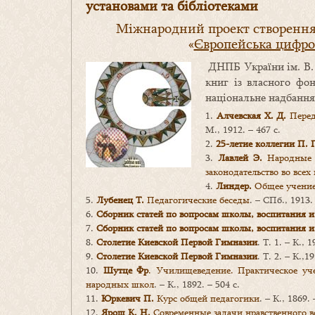
установами та бібліотеками
Міжнародний проект створення 
«
Європейська цифров
ДНПБ України ім. В.
книг із власного фон
національне надбання
1.
Алчевская Х. Д.
Перед
М., 1912. – 467 с.
2.
25-летие коллегии П. 
3.
Лавлей Э.
Народные ш
законодательство во всех
4.
Линдер.
Общее учение
5.
Лубенец Т.
Педагогические беседы
. – СПб., 1913.
6.
Сборник статей по вопросам школы, воспитания 
7.
Сборник статей по вопросам школы, воспитания 
8.
Столетие Киевской Первой Гимназии
. Т. 1. – К., 1
9.
Столетие Киевской Первой Гимназии
. Т. 2. – К.,19
10.
Шутце Фр
. Училищеведение. Практическое уч
народных школ
. – К., 1892. – 504 с.
11.
Юркевич П.
Курс общей педагогики
. – К., 1869. 
12.
Ярош К. Н.
Современные задачи нравственного 