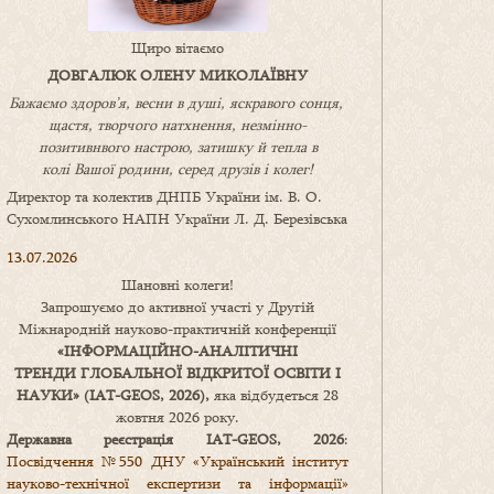
Щиро вітаємо
ДОВГАЛЮК ОЛЕНУ МИКОЛАЇВНУ
Бажаємо здоров’я, весни в душі, яскравого сонця,
щастя, творчого натхнення, незмінно-
позитивнвого настрою, затишку
й
тепла в
колі
В
ашої
родини
,
серед друзів і колег!
Директор та колектив ДНПБ України ім. В. О.
Сухомлинського НАПН України Л. Д. Березівська
13.07.2026
Шановні колеги!
Запрошуємо до активної участі у Другій
Міжнародній науково-практичній конференції
«
ІНФОРМАЦІЙНО-АНАЛІТИЧНІ
ТРЕНДИ
ГЛОБАЛЬНОЇ ВІДКРИТОЇ ОСВІТИ І
НАУКИ
» (IAT-GEOS, 2026),
яка відбудеться 28
жовтня 2026 року.
Державна реєстрація IAT-GEOS, 2026
:
Посвідчення №550 ДНУ «Український інститут
науково-технічної експертизи та інформації»