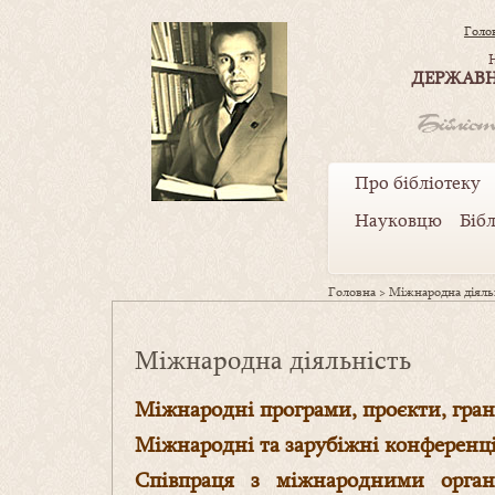
Голо
ДЕРЖАВН
Про бібліотеку
Науковцю
Біб
Головна
>
Міжнародна діяль
Міжнародна діяльність
Міжнародні програми, проєкти, гра
Міжнародні та зарубіжні конференці
Співпраця з міжнародними о
рга