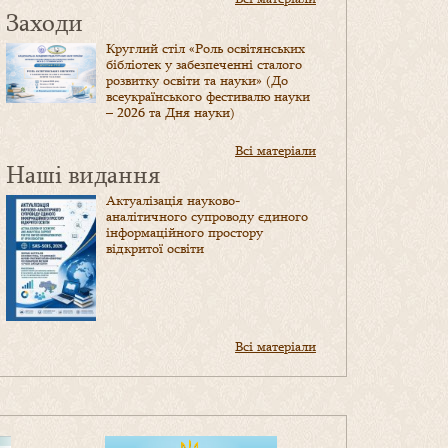
Заходи
Круглий стіл «Роль освітянських
бібліотек у забезпеченні сталого
розвитку освіти та науки» (До
всеукраїнського фестивалю науки
– 2026 та Дня науки)
Всі матеріали
Наші видання
Актуалізація науково-
аналітичного супроводу єдиного
інформаційного простору
відкритої освіти
Всі матеріали