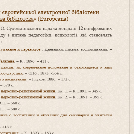
європейської електронної бібліотеки
а бібліотека
» (Europeana)
 О. Сухомлинського надала метадані
12
оцифрованих
ду з питань педагогіки, психології, які становлять
 :
уманное и пережитое
: Дневники, письма, воспоминания. –
Галагана
. – К., 1896. – 411 с .
колы: их современное положение и относящиеся к ним
 государствах
. – СПб., 1873. -564 с.
 о воспитании
. – Глухов, 1886. – 172 с.
 – 578 с.
и церковно-религиозной жизни
. Кн. 1. – К.,1891. – 345 с.
и церковно-религиозной жизни
. Кн. 2. – К., 1891. – 395 с.
911. – 560 с.
11 . – 580 с.
ение о воспитании и обучении для семинарий и учителей
– 418 с.
воспитания
. – Х., 1893. – 163 с.