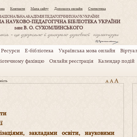
вна
Контакти
Мапа сайту
Допомога онлайн
Статистика
НАЦІОНАЛЬНА АКАДЕМІЯ ПЕДАГОГІЧНИХ НАУК УКРАЇНИ
А НАУКОВО-ПЕДАГОГІЧНА БІБЛІОТЕКА УКРАЇНИ
В. О. СУХОМЛИНСЬКОГО
ІМЕНІ
Ресурси
Е-бібліотека
Українська мова онлайн
Віртуал
ліотечному фахівцю
Онлайн реєстрація
Календар подій
A
A
ність
A
нти
ї
нізаціями, закладами освіти, науковими