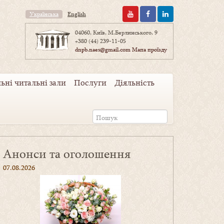
Українська
English
04060, Київ, М.Берлинського, 9
+380 (44) 239-11-05
dnpb.naes@gmail.com
Мапа проїзду
ьні читальні зали
Послуги
Діяльність
Анонси та оголошення
07.08.2026