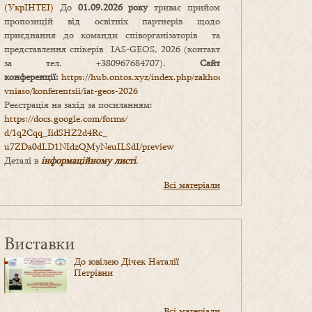
(УкрІНТЕІ)
До
01.09.2026 року
триває прийом
пропозицій від освітніх партнерів щодо
приєднання до команди співорганізаторів та
представлення спікерів IAS-GEOS, 2026 (контакт
за тел. +380967684707).
Сайт
конференції:
https://hub.ontos.xyz/index.php/zakhody-
vniaso/konferentsii/iat-geos-2026
Реєстрація на захід за посиланням:
https://docs.google.com/forms/
d/1q2Cqq_IidSHZ2d4Rc_
u7ZDa0dLD1NIdzQMyNeuILSdI/
preview
Деталі в
інформаційному листі
.
Всі матеріали
Виставки
До ювілею Дічек Наталії
Петрівни
Всі матеріали