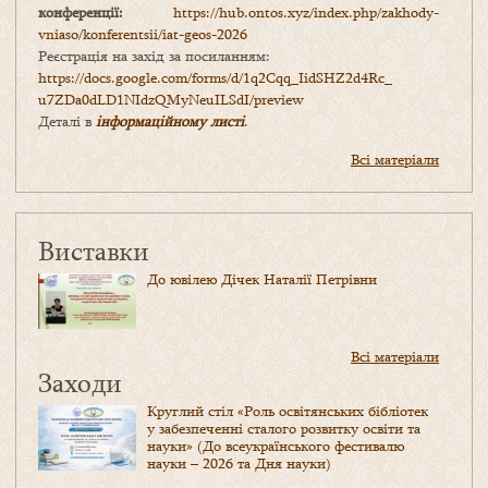
конференції:
https://hub.ontos.xyz/index.php/zakhody-
vniaso/konferentsii/iat-geos-2026
Реєстрація на захід за посиланням:
https://docs.google.com/forms/
d/1q2Cqq_IidSHZ2d4Rc_
u7ZDa0dLD1NIdzQMyNeuILSdI/
preview
Деталі в
інформаційному листі
.
Всі матеріали
Виставки
До ювілею Дічек Наталії Петрівни
Всі матеріали
Заходи
Круглий стіл «Роль освітянських бібліотек
у забезпеченні сталого розвитку освіти та
науки» (До всеукраїнського фестивалю
науки – 2026 та Дня науки)