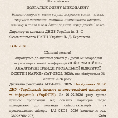
Щиро вітаємо
ДОВГАЛЮК ОЛЕНУ МИКОЛАЇВНУ
Бажаємо здоров’я, весни в душі, яскравого сонця, щастя,
творчого натхнення, незмінно-позитивнвого настрою,
затишку
й
тепла в колі
В
ашої
родини
,
серед друзів і колег!
Директор та колектив ДНПБ України ім. В. О.
Сухомлинського НАПН України Л. Д. Березівська
13.07.2026
Шановні колеги!
Запрошуємо до активної участі у Другій Міжнародній
науково-практичній конференції
«
ІНФОРМАЦІЙНО-
АНАЛІТИЧНІ ТРЕНДИ
ГЛОБАЛЬНОЇ ВІДКРИТОЇ
ОСВІТИ І НАУКИ
» (IAT-GEOS, 2026),
яка відбудеться 28
жовтня 2026 року.
Державна реєстрація IAT-GEOS, 2026
:
Посвідчення №550
ДНУ «Український інститут науково-технічної експертизи
та інформації» (УкрІНТЕІ)
До
01.09.2026 року
триває
прийом пропозицій від освітніх партнерів щодо
приєднання до команди співорганізаторів та
представлення спікерів IAS-GEOS, 2026 (контакт за тел.
+380967684707).
Сайт