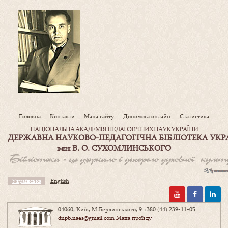
Головна
Контакти
Мапа сайту
Допомога онлайн
Статистика
НАЦІОНАЛЬНА АКАДЕМІЯ ПЕДАГОГІЧНИХ НАУК УКРАЇНИ
ДЕРЖАВНА НАУКОВО-ПЕДАГОГІЧНА БІБЛІОТЕКА УКР
В. О. СУХОМЛИНСЬКОГО
ІМЕНІ
Українська
English
04060, Київ, М.Берлинського, 9
+380 (44) 239-11-05
dnpb.naes@gmail.com
Мапа проїзду