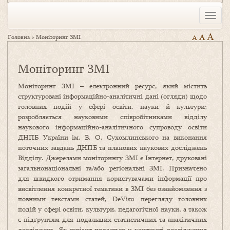
Toggle
naviga
A
A
Головна
>
Моніторинг ЗМІ
A
Моніторинг ЗМІ
Моніторинг ЗМІ – електронний ресурс, який містить
структуровані інформаційно-аналітичні дані (огляди) щодо
головних подій у сфері освіти, науки й культури;
розробляється науковими співробітниками відділу
наукового інформаційно-аналітичного супроводу освіти
ДНПБ України ім. В. О. Сухомлинського на виконання
поточних завдань ДНПБ та планових наукових досліджень
Відділу. Джерелами моніторингу ЗМІ є Інтернет, друковані
загальнонаціональні та/або регіональні ЗМІ. Призначено
для швидкого отримання користувачами інформації про
висвітлення конкретної тематики в ЗМІ без ознайомлення з
повними текстами статей, DeVisu перегляду головних
подій у сфері освіти, культури, педагогічної науки, а також
є підґрунтям для подальших статистичних та аналітичних
досліджень. Як варіант подається у контексті дослідження