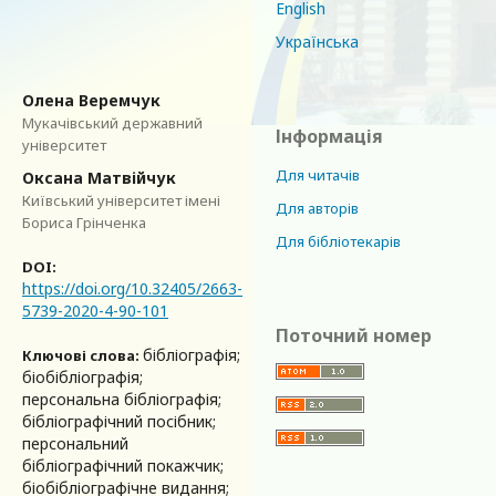
English
Українська
Олена Веремчук
Мукачівський державний
Інформація
університет
Для читачів
Оксана Матвійчук
Київський університет імені
Для авторів
Бориса Грінченка
Для бібліотекарів
DOI:
https://doi.org/10.32405/2663-
5739-2020-4-90-101
Поточний номер
бібліографія;
Ключові слова:
біобібліографія;
персональна бібліографія;
бібліографічний посібник;
персональний
бібліографічний покажчик;
біобібліографічне видання;