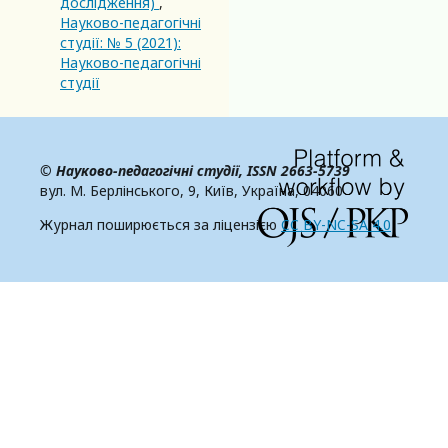
дослідження)
,
Науково-педагогічні
студії: № 5 (2021):
Науково-педагогічні
студії
© Науково-педагогічні студії,
ISSN 2663-5739
вул. М. Берлінського, 9, Київ, Україна, 04060
Журнал поширюється за ліцензією
CC BY-NC-SA 4.0