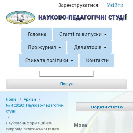
Зареєструватися
Увійти
Головна
Статті та випуски
Про журнал
Для авторів
Етика та політики
Контакти
Пошук
Home
/
Архіви
/
№ 4 (2020): Науково-педагогічні
Подати статтю
студії
/
Науково-інформаційний
Мова
супровід освітянської галузі