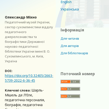
English
Українська
Олександр Міхно
Педагогічний музей України,
сектор сухомлиністики відділу
Інформація
педагогічного
джерелознавства та
Для читачів
біографістики Державної
Для авторів
науково-педагогічної
бібліотеки України імені В. О.
Для бібліотекарів
Сухомлинського, м. Київ,
Україна
DOI:
Поточний номер
https://doi.org/10.32405/2663-
5739-2022-6-36-45
Шарль-
Ключові слова:
Мішель де Л’Епе,
педагогічна персоналія,
біографія, педагогічна