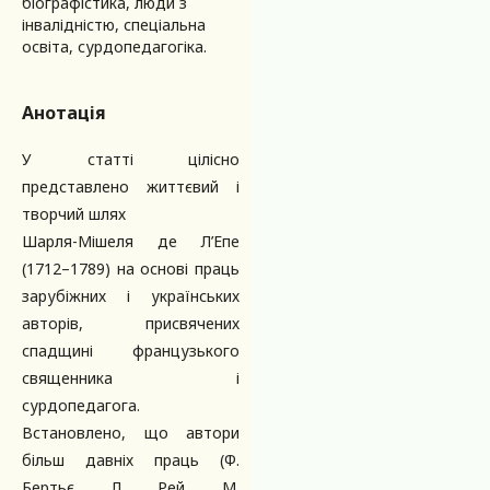
біографістика, люди з
інвалідністю, спеціальна
освіта, сурдопедагогіка.
Анотація
У статті цілісно
представлено життєвий і
творчий шлях
Шарля-Мішеля де Л’Епе
(1712–1789) на основі праць
зарубіжних і українських
авторів, присвячених
спадщині французького
священника і
сурдопедагога.
Встановлено, що автори
більш давніх праць (Ф.
Бертьє, Л. Рей, М.