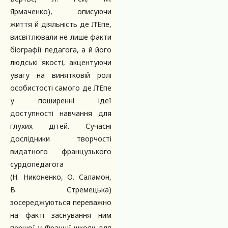
Ярмаченко), описуючи
життя й діяльність де Л’Епе,
висвітлювали не лише факти
біографії педагога, а й його
людські якості, акцентуючи
увагу на винятковій ролі
особистості самого де Л’Епе
у поширенні ідеї
доступності навчання для
глухих дітей. Сучасні
дослідники творчості
видатного французького
сурдопедагога
(Н. Никоненко, О. Саламон,
В. Стремецька)
зосереджуються переважно
на факті заснування ним
першої у Франції школи для