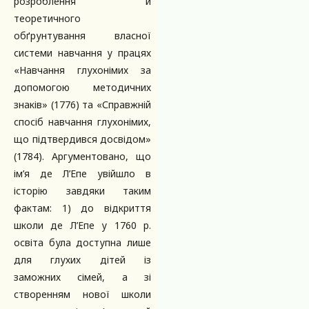
розроблення й
теоретичного
обґрунтування власної
системи навчання у працях
«Навчання глухонімих за
допомогою методичних
знаків» (1776) та «Справжній
спосіб навчання глухонімих,
що підтвердився досвідом»
(1784). Аргументовано, що
ім’я де Л’Епе увійшло в
історію завдяки таким
фактам: 1) до відкриття
школи де Л’Епе у 1760 р.
освіта була доступна лише
для глухих дітей із
заможних сімей, а зі
створенням нової школи