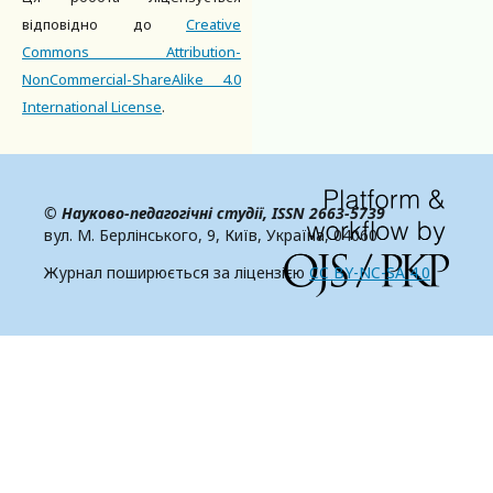
відповідно до
Creative
Commons Attribution-
NonCommercial-ShareAlike 4.0
International License
.
© Науково-педагогічні студії,
ISSN 2663-5739
вул. М. Берлінського, 9, Київ, Україна, 04060
Журнал поширюється за ліцензією
CC BY-NC-SA 4.0