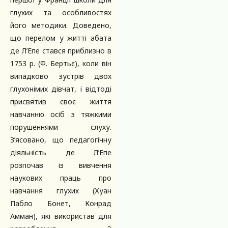
глухих та особливостях
його методики. Доведено,
що перелом у житті абата
де Л’Епе стався приблизно в
1753 р. (Ф. Бертьє), коли він
випадково зустрів двох
глухонімих дівчат, і відтоді
присвятив своє життя
навчанню осіб з тяжкими
порушеннями слуху.
З’ясовано, що педагогічну
діяльність де Л’Епе
розпочав із вивчення
наукових праць про
навчання глухих (Хуан
Пабло Бонет, Конрад
Амман), які використав для