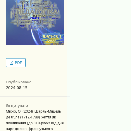
PDF
Опубліковано
2024-08-15
Як цитувати
Міхно, О. (2024). Шарль-Мішель
де Л’Епе (1712-1789): життя як
покликання (до 310-річчя від дня
народження французького