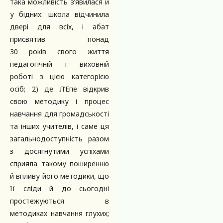
така можливість з’явилася й
у бідних: школа відчинила
двері для всіх, і абат
присвятив понад
30 років свого життя
педагогічній і виховній
роботі з цією категорією
осіб; 2) де Л’Епе відкрив
свою методику і процес
навчання для громадськості
та інших учителів, і саме ця
загальнодоступність разом
з досягнутими успіхами
сприяла такому поширенню
й впливу його методики, що
її сліди й до сьогодні
простежуються в
методиках навчання глухих;