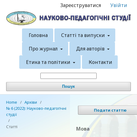
Зареєструватися
Увійти
Головна
Статті та випуски
Про журнал
Для авторів
Етика та політики
Контакти
Пошук
Home
/
Архіви
/
№ 6 (2022): Науково-педагогічні
Подати статтю
студії
/
Статті
Мова