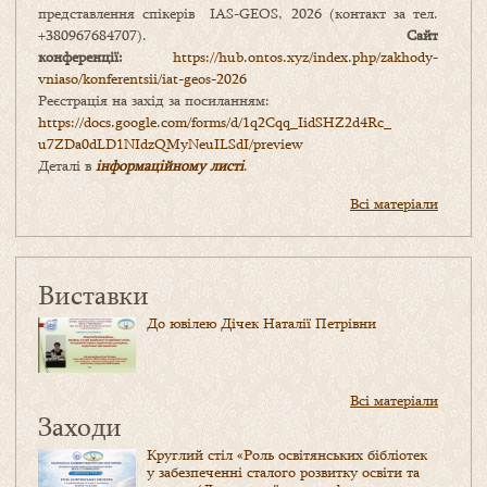
представлення спікерів IAS-GEOS, 2026 (контакт за тел.
+380967684707).
Сайт
конференції:
https://hub.ontos.xyz/index.php/zakhody-
vniaso/konferentsii/iat-geos-2026
Реєстрація на захід за посиланням:
https://docs.google.com/forms/
d/1q2Cqq_IidSHZ2d4Rc_
u7ZDa0dLD1NIdzQMyNeuILSdI/
preview
Деталі в
інформаційному листі
.
Всі матеріали
Виставки
До ювілею Дічек Наталії Петрівни
Всі матеріали
Заходи
Круглий стіл «Роль освітянських бібліотек
у забезпеченні сталого розвитку освіти та