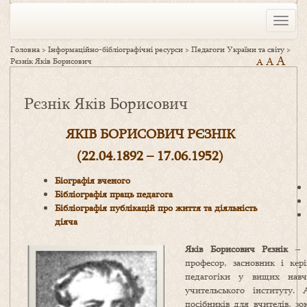
Toggle
naviga
Головна
>
Інформаційно-бібліографічні ресурси
>
Педагоги України та світу
>
A
A
Рєзнік Яків Борисович
A
Рєзнік Яків Борисович
ЯКІВ БОРИСОВИЧ РЄЗНІК
(22.04.1
892 – 17.06.
1
952
)
Біографія вченого
Бібліографія праць педагога
Бібліографія публікацій про життя та діяльність
діяча
Яків Борисович Рєзнік
– у
професор, засновник і кер
педагогіки у вищих навча
учительського інституту.
посібників для вчителів, з