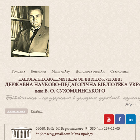
Головна
Контакти
Мапа сайту
Допомога онлайн
Статистика
НАЦІОНАЛЬНА АКАДЕМІЯ ПЕДАГОГІЧНИХ НАУК УКРАЇНИ
ДЕРЖАВНА НАУКОВО-ПЕДАГОГІЧНА БІБЛІОТЕКА УКР
В. О. СУХОМЛИНСЬКОГО
ІМЕНІ
Українська
English
04060, Київ, М.Берлинського, 9
+380 (44) 239-11-05
dnpb.naes@gmail.com
Мапа проїзду