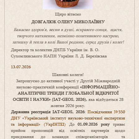
Щиро вітаємо
ДОВГАЛЮК ОЛЕНУ МИКОЛАЇВНУ
Бажаємо здоров’я, весни в душі, яскравого сонця, щастя,
творчого натхнення, незмінно-позитивнвого настрою,
затишку
й
тепла в колі
В
ашої
родини
,
серед друзів і колег!
Директор та колектив ДНПБ України ім. В. О.
Сухомлинського НАПН України Л. Д. Березівська
13.07.2026
Шановні колеги!
Запрошуємо до активної участі у Другій Міжнародній
науково-практичній конференції
«
ІНФОРМАЦІЙНО-
АНАЛІТИЧНІ ТРЕНДИ
ГЛОБАЛЬНОЇ ВІДКРИТОЇ
ОСВІТИ І НАУКИ
» (IAT-GEOS, 2026),
яка відбудеться 28
жовтня 2026 року.
Державна реєстрація IAT-GEOS, 2026
:
Посвідчення №550
ДНУ «Український інститут науково-технічної експертизи
та інформації» (УкрІНТЕІ)
До
01.09.2026 року
триває
прийом пропозицій від освітніх партнерів щодо
приєднання до команди співорганізаторів та