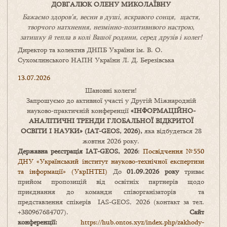
ДОВГАЛЮК ОЛЕНУ МИКОЛАЇВНУ
Бажаємо здоров’я, весни в душі, яскравого сонця, щастя,
творчого натхнення, незмінно-позитивнвого настрою,
затишку
й
тепла в колі
В
ашої
родини
,
серед друзів і колег!
Директор та колектив ДНПБ України ім. В. О.
Сухомлинського НАПН України Л. Д. Березівська
13.07.2026
Шановні колеги!
Запрошуємо до активної участі у Другій Міжнародній
науково-практичній конференції
«
ІНФОРМАЦІЙНО-
АНАЛІТИЧНІ ТРЕНДИ
ГЛОБАЛЬНОЇ ВІДКРИТОЇ
ОСВІТИ І НАУКИ
» (IAT-GEOS, 2026),
яка відбудеться 28
жовтня 2026 року.
Державна реєстрація IAT-GEOS, 2026
:
Посвідчення №550
ДНУ «Український інститут науково-технічної експертизи
та інформації» (УкрІНТЕІ)
До
01.09.2026 року
триває
прийом пропозицій від освітніх партнерів щодо
приєднання до команди співорганізаторів та
представлення спікерів IAS-GEOS, 2026 (контакт за тел.
+380967684707).
Сайт
конференції:
https://hub.ontos.xyz/index.php/zakhody-