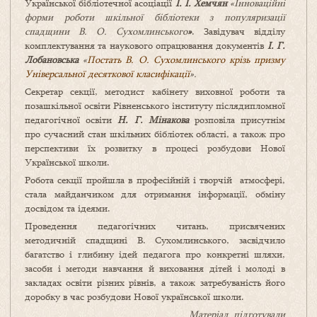
Української бібліотечної асоціації
І. І. Хемчян
«
Інноваційні
форми роботи шкільної бібліотеки з популяризації
спадщини В. О. Сухомлинського
»
. Завідувач відділу
комплектування та наукового опрацювання документів
І. Г.
Лобановська
«
Постать В. О. Сухомлинського крізь призму
Універсальної десяткової класифікації
».
Секретар секції, методист кабінету виховної роботи та
позашкільної освіти Рівненського інституту післядипломної
педагогічної освіти
Н. Г. Мінакова
розповіла присутнім
про сучасний стан шкільних бібліотек області, а також про
перспективи їх розвитку в процесі розбудови Нової
Української школи.
Робота секції пройшла в професійній і творчій атмосфері,
стала майданчиком для отримання інформації, обміну
досвідом та ідеями.
Проведення педагогічних читань, присвячених
методичній спадщині В. Сухомлинського, засвідчило
багатство і глибину ідей педагога про конкретні шляхи,
засоби і методи навчання й виховання дітей і молоді в
закладах освіти різних рівнів, а також затребуваність його
доробку в час розбудови Нової української школи.
Матеріал підготували