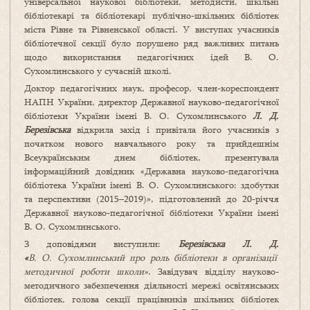
універсальної наукової бібліотеки, методисти, шкільні
бібліотекарі та бібліотекарі публічно-шкільних бібліотек
міста Рівне та Рівненської області. У виступах учасників
бібліотечної секції було порушено ряд важливих питань
щодо використання педагогічних ідей В. О.
Сухомлинського у сучасній школі.
Доктор педагогічних наук, професор, член-кореспондент
НАПН України, директор Державної науково-педагогічної
бібліотеки України імені В. О. Сухомлинського
Л. Д.
Березівська
відкрила захід і привітала його учасників з
початком нового навчального року та прийдешнім
Всеукраїнським днем бібліотек, презентувала
інформаційний довідник «Державна науково-педагогічна
бібліотека України імені В. О. Сухомлинського: здобутки
та перспективи (2015–2019)», підготовлений до 20-річчя
Державної науково-педагогічної бібліотеки України імені
В. О. Сухомлинського.
З доповідями виступили:
Березівська Л. Д.
«
В. О. Сухомлинський про роль бібліотеки в організації
методичної роботи школи
»
. Завідувач відділу науково-
методичного забезпечення діяльності мережі освітянських
бібліотек, голова секції працівників шкільних бібліотек