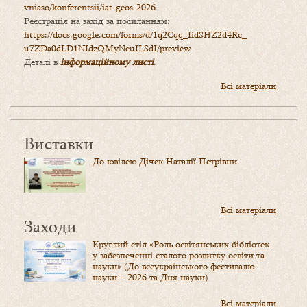
vniaso/konferentsii/iat-geos-2026
Реєстрація на захід за посиланням:
https://docs.google.com/forms/
d/1q2Cqq_IidSHZ2d4Rc_
u7ZDa0dLD1NIdzQMyNeuILSdI/
preview
Деталі в
інформаційному листі
.
Всі матеріали
Виставки
До ювілею Дічек Наталії Петрівни
Всі матеріали
Заходи
Круглий стіл «Роль освітянських бібліотек
у забезпеченні сталого розвитку освіти та
науки» (До всеукраїнського фестивалю
науки – 2026 та Дня науки)
Всі матеріали