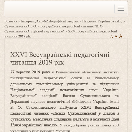
Toggle
naviga
Головна
>
Інформаційно-бібліографічні ресурси
>
Педагоги України та світу
>
Сухомлинський В.О.
>
Всеукраїнські педагогічні читання “В. О.
Сухомлинський у діалозі з сучасністю”
>
XXVI Всеукраїнські педагогічні
A
A
читання 2019 рік
A
XXVI Всеукраїнські педагогічні
читання 2019 рік
27 вересня 2019 року
у Рівненському обласному інституті
післядипломної педагогічної освіти та Рівненському
державному гуманітарному університеті за підтримки
Національної академії педагогічних наук України,
Всеукраїнської асоціації Василя Сухомлинського та
Державної науково-педагогічної бібліотеки України імені
В. О. Сухомлинського відбулися
XXVI
Всеукраїнські
педагогічні читання
«Василь Сухомлинський у діалозі з
сучасністю: методична спадщина педагога в контексті ідей
Нової української школи».
У заході брали участь понад 250
учасників з усіх регіонів України.