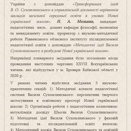
України з доповіддю
«Трансформація ідей
В. О. Сухомлинського в управлінській діяльності керівників
закладів загальної середньої освіти в умовах Нової
української школи»
,
Н. А. Мельник,
кандидат
педагогічних наук, доцент кафедри філософії, економіки
та менеджменту освіти, проректор з науково-методичної
роботи Рівненського обласного інституту післядипломної
педагогічної освіти з доповіддю
«Методичні ідеї Василя
Сухомлинського в розбудові Нової української школи»
.
Наприкінці пленарного засідання було оголошено місце
проведення наступних чергових ХХVІІ Всеукраїнських
читань, які відбудуться у м. Бровари Київської області у
2020 р.
У рамках читань відбулися засідання 5 науково-
практичних секцій: 1) Методичні аспекти педагогічної
системи Василя Сухомлинського: перспективи творчого
застосування в освітньому просторі Нової української
школи; 2) Організація роботи з педагогічним колективом:
актуалізація досвіду Школи Василя Сухомлинського;
3) Методичні ідеї Василя Сухомлинського у фаховій
підготовці та післядипломній освіті вчителя;
4) Методичний досвід Василя Сухомлинського та освітній