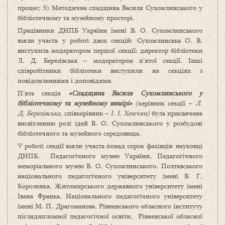
процес; 5) Методична спадщина Василя Сухомлинського у
бібліотечному та музейному просторі.
Працівники ДНПБ України імені В. О. Сухомлинського
взяли участь у роботі двох секцій: Сухомлинська О. В.
виступила модератором першої секції; директор бібліотеки
Л. Д. Березівська – модератором п’ятої секції. Інші
співробітники бібліотеки виступили на секціях з
повідомленнями і доповідями.
П’ята секція
«Спадщина Василя Сухомлинського у
бібліотечному та музейному вимірі»
(керівник секції –
Л.
Д. Березівська,
співкерівник –
І. І. Хемчян)
була присвячена
висвітленню ролі ідей В. О. Сухомлинського у розбудові
бібліотечного та музейного середовища.
У роботі секції взяли участь понад сорок фахівців: науковці
ДНПБ, Педагогічного музею України, Педагогічного
меморіального музею В. О. Сухомлинського, Полтавського
національного педагогічного університету імені В. Г.
Короленка, Житомирського державного університету імені
Івана Франка, Національного педагогічного університету
імені М. П. Драгоманова, Рівненського обласного інституту
післядипломної педагогічної освіти, Рівненської обласної