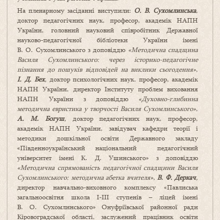
На пленарному засіданні виступили:
О. В. Сухомлинська
,
доктор педагогічних наук, професор, академік НАПН
України, головний науковий співробітник Державної
науково-педагогічної бібліотеки України імені
В. О. Сухомлинського з доповіддю
«Методична спадщина
Василя Сухомлинського: через історико-педагогічне
пізнання до пошуків відповідей на виклики сьогодення»
,
І. Д. Бех
,
доктор психологічних наук, професор, академік
НАПН України, директор Інституту проблем виховання
НАПН України з доповіддю
«Духовно-глибинна
методична евристика у творчості Василя Сухомлинського»
,
А. М. Богуш
,
доктор педагогічних наук, професор,
академік НАПН України, завідувач кафедри теорії і
методики дошкільної освіти Державного закладу
«Південноукраїнський національний педагогічний
університет імені К. Д. Ушинського» з доповіддю
«Методична спрямованiсть педагогiчної спадщини Василя
Сухомлинського: методична абетка вчителя»
,
В. Ф. Деркач
,
директор навчально-виховного комплексу «Павлиська
загальноосвітня школа І-ІІІ ступенів – ліцей імені
В. О. Сухомлинського» Онуфріївської районної ради
Кіровоградської області, заслужений працівник освіти