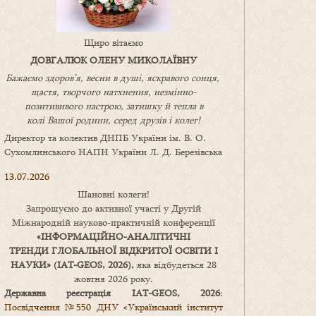
Щиро вітаємо
ДОВГАЛЮК ОЛЕНУ МИКОЛАЇВНУ
Бажаємо здоров’я, весни в душі, яскравого сонця,
щастя, творчого натхнення, незмінно-
позитивнвого настрою, затишку
й
тепла в
колі
В
ашої
родини
,
серед друзів і колег!
Директор та колектив ДНПБ України ім. В. О.
Сухомлинського НАПН України Л. Д. Березівська
13.07.2026
Шановні колеги!
Запрошуємо до активної участі у Другій
Міжнародній науково-практичній конференції
«
ІНФОРМАЦІЙНО-АНАЛІТИЧНІ
ТРЕНДИ
ГЛОБАЛЬНОЇ ВІДКРИТОЇ ОСВІТИ І
НАУКИ
» (IAT-GEOS, 2026),
яка відбудеться 28
жовтня 2026 року.
Державна реєстрація IAT-GEOS, 2026
:
Посвідчення №550 ДНУ «Український інститут