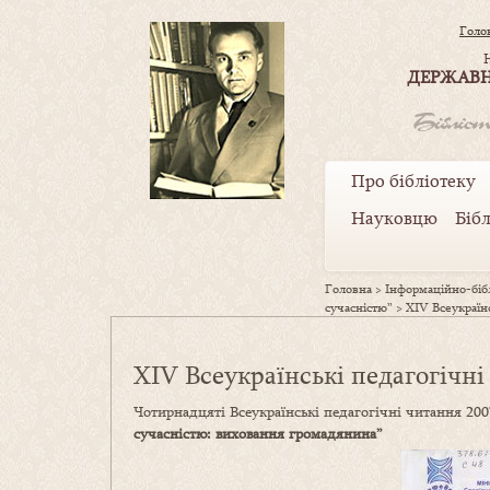
Голо
ДЕРЖАВН
Про бібліотеку
Науковцю
Біб
Головна
>
Інформаційно-бібл
сучасністю”
>
XIV Всеукраїнс
XIV Всеукраїнські педагогічні
Чотирнадцяті Всеукраїнські педагогічні читання 200
сучасністю: виховання громадянина”