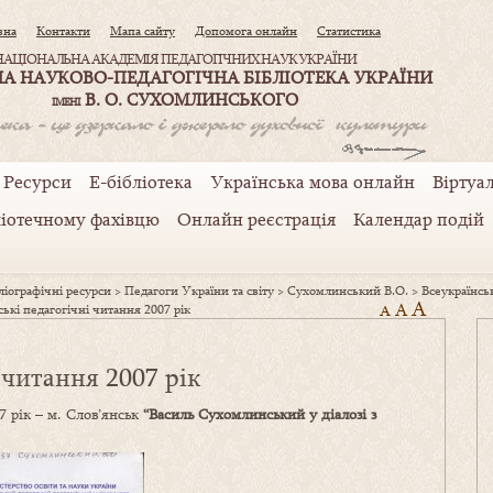
вна
Контакти
Мапа сайту
Допомога онлайн
Статистика
НАЦІОНАЛЬНА АКАДЕМІЯ ПЕДАГОГІЧНИХ НАУК УКРАЇНИ
А НАУКОВО-ПЕДАГОГІЧНА БІБЛІОТЕКА УКРАЇНИ
В. О. СУХОМЛИНСЬКОГО
ІМЕНІ
Ресурси
Е-бібліотека
Українська мова онлайн
Віртуал
ліотечному фахівцю
Онлайн реєстрація
Календар подій
іографічні ресурси
>
Педагоги України та світу
>
Сухомлинський В.О.
>
Всеукраїнськ
A
A
ькі педагогічні читання 2007 рік
A
 читання 2007 рік
7 рік – м. Слов’янськ
“Василь Сухомлинський у діалозі з