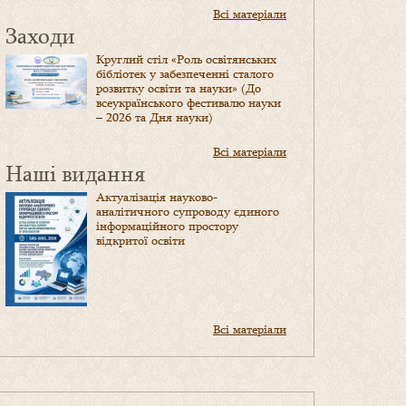
Всі матеріали
Заходи
Круглий стіл «Роль освітянських
бібліотек у забезпеченні сталого
розвитку освіти та науки» (До
всеукраїнського фестивалю науки
– 2026 та Дня науки)
Всі матеріали
Наші видання
Актуалізація науково-
аналітичного супроводу єдиного
інформаційного простору
відкритої освіти
Всі матеріали