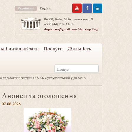
Українська
English
04060, Київ, М.Берлинського, 9
+380 (44) 239-11-05
dnpb.naes@gmail.com
Мапа проїзду
ьні читальні зали
Послуги
Діяльність
і педагогічні читання “В. О. Сухомлинський у діалозі з
Анонси та оголошення
07.08.2026