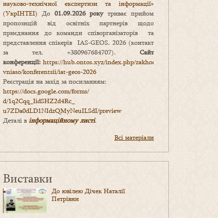
науково-технічної експертизи та інформації»
(УкрІНТЕІ)
До
01.09.2026 року
триває прийом
пропозицій від освітніх партнерів щодо
приєднання до команди співорганізаторів та
представлення спікерів IAS-GEOS, 2026 (контакт
за тел. +380967684707).
Сайт
конференції:
https://hub.ontos.xyz/index.php/zakhody-
vniaso/konferentsii/iat-geos-2026
Реєстрація на захід за посиланням:
https://docs.google.com/forms/
d/1q2Cqq_IidSHZ2d4Rc_
u7ZDa0dLD1NIdzQMyNeuILSdI/
preview
Деталі в
інформаційному листі
.
Всі матеріали
Виставки
До ювілею Дічек Наталії
Петрівни