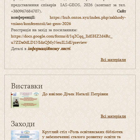
представлення спікерів IAS-GEOS, 2026 (контакт за тел.
+380967684707).
Сайт
конференції:
https://hub.ontos.xyz/index.php/zakhody-
vniaso/konferentsii/iat-geos-2026
Реєстрація на захід за посиланням:
https://docs.google.com/forms/
d/1q2Cqq_IidSHZ2d4Rc_
u7ZDa0dLD1NIdzQMyNeuILSdI/
preview
Деталі в
інформаційному листі
.
Всі матеріали
Виставки
До ювілею Дічек Наталії Петрівни
Всі матеріали
Заходи
Круглий стіл «Роль освітянських бібліотек
у забезпеченні сталого розвитку освіти та