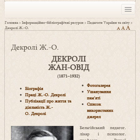
Toggle
naviga
Головна
>
Інформаційно-бібліографічні ресурси
>
Педагоги України та світу
>
A
A
Декролі Ж.-О.
A
Декролі Ж.-О.
ДЕКРОЛІ
ЖАН-ОВІД
(1871–1932)
Фотогалерея
Біографія
Ушанування
П
раці
Ж.-О. Декролі
пам’яті
Публікації про життя та
Список
діяльність Ж.-
використаних
О. Декролі
джерел
Бельгійський педагог,
лікар і психолог,