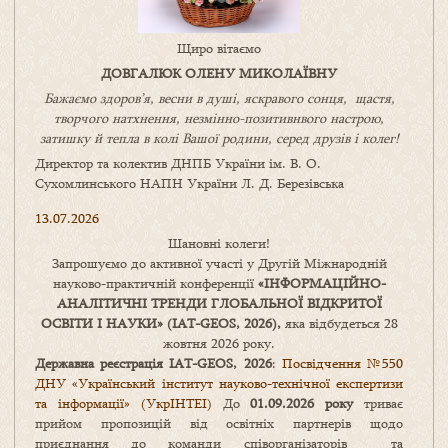
Щиро вітаємо
ДОВГАЛЮК ОЛЕНУ МИКОЛАЇВНУ
Бажаємо здоров’я, весни в душі, яскравого сонця, щастя,
творчого натхнення, незмінно-позитивнвого настрою,
затишку
й
тепла в колі
В
ашої
родини
,
серед друзів і колег!
Директор та колектив ДНПБ України ім. В. О.
Сухомлинського НАПН України Л. Д. Березівська
13.07.2026
Шановні колеги!
Запрошуємо до активної участі у Другій Міжнародній
науково-практичній конференції
«
ІНФОРМАЦІЙНО-
АНАЛІТИЧНІ ТРЕНДИ
ГЛОБАЛЬНОЇ ВІДКРИТОЇ
ОСВІТИ І НАУКИ
» (IAT-GEOS, 2026),
яка відбудеться 28
жовтня 2026 року.
Державна реєстрація IAT-GEOS, 2026
:
Посвідчення №550
ДНУ «Український інститут науково-технічної експертизи
та інформації» (УкрІНТЕІ)
До
01.09.2026 року
триває
прийом пропозицій від освітніх партнерів щодо
приєднання до команди співорганізаторів та