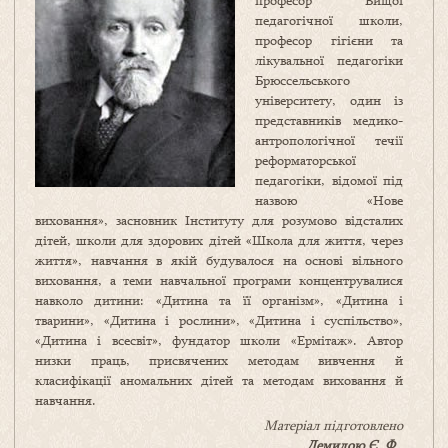
професор Вищої
педагогічної школи,
професор гігієни та
лікувальної педагогіки
Брюссельського
університету, один із
представників медико-
антропологічної течії
реформаторської
педагогіки, відомої під
назвою «Нове
виховання», засновник Інституту для розумово відсталих
дітей, школи для здорових дітей «Школа для життя, через
життя», навчання в якій будувалося на основі вільного
виховання, а теми навчальної програми концентрувалися
навколо дитини: «Дитина та її організм», «Дитина і
тварини», «Дитина і рослини», «Дитина і суспільство»,
«Дитина і всесвіт», фундатор школи «Ермітаж». Автор
низки праць, присвячених методам вивчення й
класифікації аномальних дітей та методам виховання й
навчання.
Матеріал підготовлено
Демидою
Є.
Ф.
,