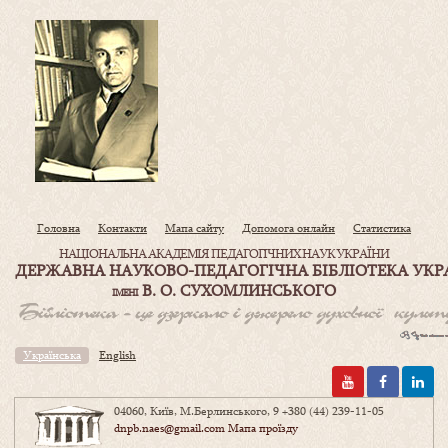
Головна
Контакти
Мапа сайту
Допомога онлайн
Статистика
НАЦІОНАЛЬНА АКАДЕМІЯ ПЕДАГОГІЧНИХ НАУК УКРАЇНИ
ДЕРЖАВНА НАУКОВО-ПЕДАГОГІЧНА БІБЛІОТЕКА УКР
В. О. СУХОМЛИНСЬКОГО
ІМЕНІ
Українська
English
04060, Київ, М.Берлинського, 9
+380 (44) 239-11-05
dnpb.naes@gmail.com
Мапа проїзду