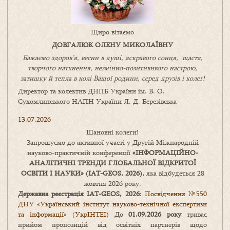
Щиро вітаємо
ДОВГАЛЮК ОЛЕНУ МИКОЛАЇВНУ
Бажаємо здоров’я, весни в душі, яскравого сонця, щастя,
творчого натхнення, незмінно-позитивнвого настрою,
затишку
й
тепла в колі
В
ашої
родини
,
серед друзів і колег!
Директор та колектив ДНПБ України ім. В. О.
Сухомлинського НАПН України Л. Д. Березівська
13.07.2026
Шановні колеги!
Запрошуємо до активної участі у Другій Міжнародній
науково-практичній конференції
«
ІНФОРМАЦІЙНО-
АНАЛІТИЧНІ ТРЕНДИ
ГЛОБАЛЬНОЇ ВІДКРИТОЇ
ОСВІТИ І НАУКИ
» (IAT-GEOS, 2026),
яка відбудеться 28
жовтня 2026 року.
Державна реєстрація IAT-GEOS, 2026
:
Посвідчення №550
ДНУ «Український інститут науково-технічної експертизи
та інформації» (УкрІНТЕІ)
До
01.09.2026 року
триває
прийом пропозицій від освітніх партнерів щодо