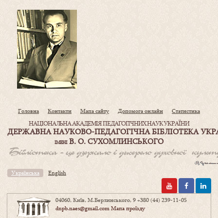
Головна
Контакти
Мапа сайту
Допомога онлайн
Статистика
НАЦІОНАЛЬНА АКАДЕМІЯ ПЕДАГОГІЧНИХ НАУК УКРАЇНИ
ДЕРЖАВНА НАУКОВО-ПЕДАГОГІЧНА БІБЛІОТЕКА УКР
В. О. СУХОМЛИНСЬКОГО
ІМЕНІ
Українська
English
04060, Київ, М.Берлинського, 9
+380 (44) 239-11-05
dnpb.naes@gmail.com
Мапа проїзду