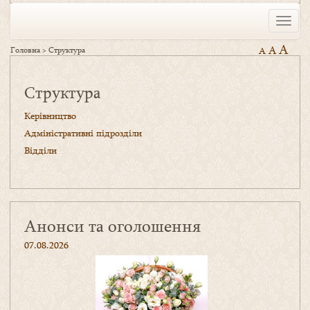
Toggle
naviga
A
A
Головна
>
Структура
A
Структура
Керівництво
Адміністративні підрозділи
Відділи
Анонси та оголошення
07.08.2026