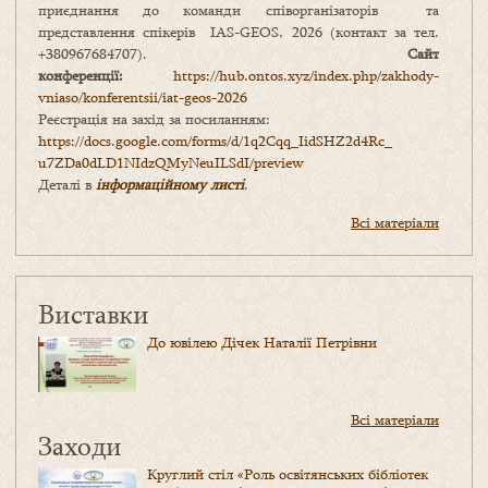
приєднання до команди співорганізаторів та
представлення спікерів IAS-GEOS, 2026 (контакт за тел.
+380967684707).
Сайт
конференції:
https://hub.ontos.xyz/index.php/zakhody-
vniaso/konferentsii/iat-geos-2026
Реєстрація на захід за посиланням:
https://docs.google.com/forms/
d/1q2Cqq_IidSHZ2d4Rc_
u7ZDa0dLD1NIdzQMyNeuILSdI/
preview
Деталі в
інформаційному листі
.
Всі матеріали
Виставки
До ювілею Дічек Наталії Петрівни
Всі матеріали
Заходи
Круглий стіл «Роль освітянських бібліотек