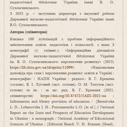
педагогічної бібліотеки України імені В. О.
Сухомлинського.
З 2025 р. – заступник директора з наукової роботи
Державної науково-педагогічної бібліотеки України імені
В.О. Сухомлинського.
Авторка (співавторка)
Близько 100 публікацій з проблем інформаційного
забезпечення освіти, педагогіки і психології, з яких 3
монографії (у співавт.): «Інформаційна діяльність
Державної науково-педагогічної бібліотеки України
ім. В. О. Сухомлинського: перспективи розвитку» (2015)
https://lib.iitta.gov.ua/id/eprint/11099/
; «Національна
доповідь про стан і перспективи розвитку освіти в Україні :
монографія» / НАПН України ; редкол.: В. Г. Кремень
(голова), В. І. Луговий (заст. голови), О. М. Топузов (заст.
голови) та ін. ; за заг. ред. В. Г. Кременя (2021,
співавторстві)
https://doi.org/10.37472/NAES-2021-ua
;
Information and library provision of education / [Berezivska
L. D., Lobanovska I. H., Ponomarenko L.O. [et al.] // National
Report on the State and Prospects of Education Development
in Ukraine : a monograph / National Academy of Educational
Sciences of Ukraine ; [Editorial Board: V. H. Kremen (Head),