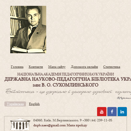
Головна
Контакти
Мапа сайту
Допомога онлайн
Статистика
НАЦІОНАЛЬНА АКАДЕМІЯ ПЕДАГОГІЧНИХ НАУК УКРАЇНИ
ДЕРЖАВНА НАУКОВО-ПЕДАГОГІЧНА БІБЛІОТЕКА УКР
В. О. СУХОМЛИНСЬКОГО
ІМЕНІ
Українська
English
04060, Київ, М.Берлинського, 9
+380 (44) 239-11-05
dnpb.naes@gmail.com
Мапа проїзду