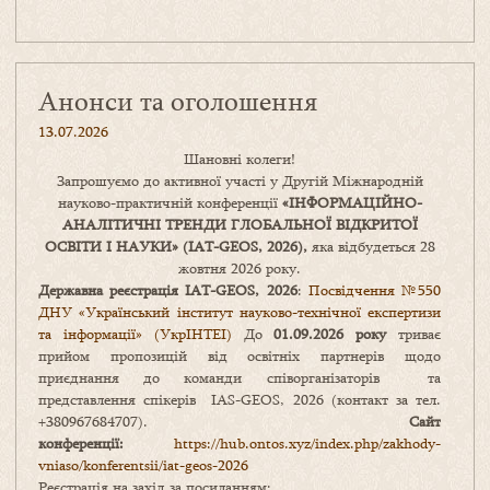
Анонси та оголошення
13.07.2026
Шановні колеги!
Запрошуємо до активної участі у Другій Міжнародній
науково-практичній конференції
«
ІНФОРМАЦІЙНО-
АНАЛІТИЧНІ ТРЕНДИ
ГЛОБАЛЬНОЇ ВІДКРИТОЇ
ОСВІТИ І НАУКИ
» (IAT-GEOS, 2026),
яка відбудеться 28
жовтня 2026 року.
Державна реєстрація IAT-GEOS, 2026
:
Посвідчення №550
ДНУ «Український інститут науково-технічної експертизи
та інформації» (УкрІНТЕІ)
До
01.09.2026 року
триває
прийом пропозицій від освітніх партнерів щодо
приєднання до команди співорганізаторів та
представлення спікерів IAS-GEOS, 2026 (контакт за тел.
+380967684707).
Сайт
конференції:
https://hub.ontos.xyz/index.php/zakhody-
vniaso/konferentsii/iat-geos-2026
Реєстрація на захід за посиланням: