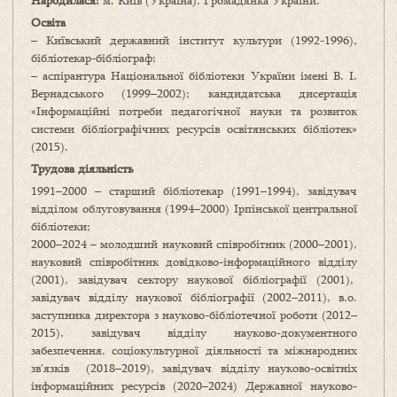
Народилася:
м. Київ (Україна). Громадянка України.
Освіта
– Київський державний інститут культури (1992-1996),
бібліотекар-бібліограф;
– аспірантура Національної бібліотеки України імені В. І.
Вернадського (1999–2002); кандидатська дисертація
«Інформаційні потреби педагогічної науки та розвиток
системи бібліографічних ресурсів освітянських бібліотек»
(2015).
Трудова діяльність
1991–2000 – старший бібліотекар (1991–1994), завідувач
відділом облуговування (1994–2000) Ірпінської центральної
бібліотеки;
2000–2024 – молодший науковий співробітник (2000–2001),
науковий співробітник довідково-інформаційного відділу
(2001), завідувач сектору наукової бібліографії (2001),
завідувач відділу наукової бібліографії (2002–2011), в.о.
заступника директора з науково-бібліотечної роботи (2012–
2015), завідувач відділу науково-документного
забезпечення, соціокультурної діяльності та міжнародних
зв’язків (2018–2019), завідувач відділу науково-освітніх
інформаційних ресурсів (2020–2024) Державної науково-