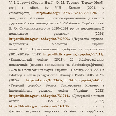
V. I. Lugovyi (Deputy Head), O. M. Topuzov (Deputy Head),
etc.] ; edited by V.H. Kremen (2021, у
співавторстві)
https://doi.org/10.37472/NAES-2021-en
, 3
довідники: «Наукова і науково-організаційна діяльність
Державної науково-педагогічної бібліотеки України імені
В. О. Сухомлинського за 2020–2024 рр. та перспективи її
подальшого розвитку» (2024)
https://lib.iitta.gov.ua/id/eprint/742309/
, «Державна науково-
педагогічна бібліотека України
імені В. О. Сухомлинського: здобутки та перспективи
(2015–2019)» (2019)
https://lib.iitta.gov.ua/id/eprint/717211/
,
«Енциклопедії освіти» (2021), 25 бібліографічних
покажчиків (науково-допоміжних та біобібліографічних):
«Освіта і педагогічна наука України і Польщі. 2005–2024 =
Edukacja i nauka pedagogiczna Ukrainy i Polski. 2005–2024»
(2024)
https://doi.org/10.33407/lib.NAES.id/eprint/744180
,
«Творчий доробок Василя Григоровича Кременя в
інноваційному розвитку освіти України» (2022)
https://lib.iitta.gov.ua/id/eprint/731714/
, «Дисертації з питань
освіти (1991–2021)» (2022)
https://lib.iitta.gov.ua/id/eprint/732138/
та ін., статті у
фахових наукових виданнях України та зарубіжжя,