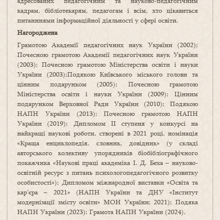
адресованих педагогічним та науково-педагогічним
кадрам, бібліотекарям, педагогам і всім, хто цікавиться
питанннями інформаційної діяльності у сфері освіти.
Нагороджена
Грамотою Академії педагогічних наук України (2002);
Почесною грамотою Академії педагогічних наук України
(2003); Почесною грамотою Міністерства освіти і науки
України (2003);Подякою Київського міського голови та
цінним подарунком (2005); Почесною грамотою
Міністерства освіти і науки України (2009); Цінним
подарунком Верховної Ради України (2010); Подякою
НАПН України (2013); Почесною грамотою НАПН
України (2019); Дипломом ІІ ступеня у конкурсі на
найкращі наукові роботи, створені в 2021 році, номінація
«Краща енциклопедія, словник, довідник» (у складі
авторського колективу упорядників біобібліографічного
покажчика «Наукові праці академіка І. Д. Беха – науково-
освітній ресурс з питань психологопедагогічного розвитку
особистості»); Дипломом міжнародної виставки «Освіта та
кар’єра – 2021» (НАПН України та ДНУ «Інститут
модернізації змісту освіти» МОН України; 2021); Подяка
НАПН України (2023); Грамота НАПН України (2024).