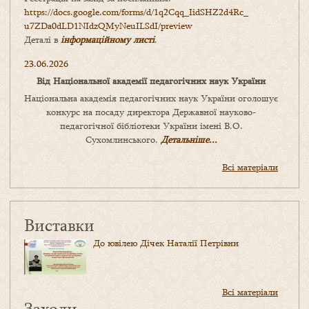
https://docs.google.com/forms/
d/1q2Cqq_IidSHZ2d4Rc_
u7ZDa0dLD1NIdzQMyNeuILSdI/
preview
Деталі в
інформаційному листі
.
23.06.2026
Від Національної академії педагогічних наук України
Національна академія педагогічних наук України оголошує
конкурс на посаду директора Державної науково-
педагогічної бібліотеки України імені В.О.
Сухомлинського.
Детальніше...
Всі матеріали
Виставки
До ювілею Дічек Наталії Петрівни
Всі матеріали
Заходи