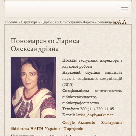
Toggle
naviga
A
A
Головна
>
Структура
>
Дирекція
>
Пономаренко Лариса Олександрівна
A
Пономаренко Лариса
Олександрівна
Посада:
заступник директора з
наукової роботи
Науковий ступінь:
кандидат
наук із соціальних комунікацій
(2015)
Спеціальність:
книгознавство,
бібліотекознавство,
бібліографознавство
Телефон:
380 (44) 239-11-05
E-mail:
larisa_dnpb@ukr.net
Google Академія
Електронна
бібліотека НАПН України
Портфоліо