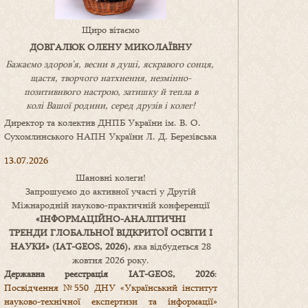
Щиро вітаємо
ДОВГАЛЮК ОЛЕНУ МИКОЛАЇВНУ
Бажаємо здоров’я, весни в душі, яскравого сонця,
щастя, творчого натхнення, незмінно-
позитивнвого настрою, затишку
й
тепла в
колі
В
ашої
родини
,
серед друзів і колег!
Директор та колектив ДНПБ України ім. В. О.
Сухомлинського НАПН України Л. Д. Березівська
13.07.2026
Шановні колеги!
Запрошуємо до активної участі у Другій
Міжнародній науково-практичній конференції
«
ІНФОРМАЦІЙНО-АНАЛІТИЧНІ
ТРЕНДИ
ГЛОБАЛЬНОЇ ВІДКРИТОЇ ОСВІТИ І
НАУКИ
» (IAT-GEOS, 2026),
яка відбудеться 28
жовтня 2026 року.
Державна реєстрація IAT-GEOS, 2026
:
Посвідчення №550 ДНУ «Український інститут
науково-технічної експертизи та інформації»