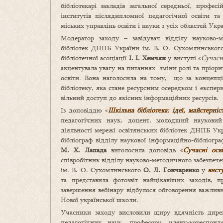
бібліотекарі закладів загальної середньої, профес
інститутів післядипломної педагогічної освіти т
міських управлінь освіти і науки з усіх областей Укр
Модератор заходу – завідувач відділу науково-м
бібліотек ДНПБ України ім. В. О. Сухомлинського,
бібліотечної асоціації
І.
І.
Хемчян
у виступі «
Сучасн
акцентувала увагу на питаннях зміни ролі та пріори
освіти
.
Вона наголосила на тому, що за концепц
бібліотеку, яка стане ресурсним осередком і експе
вільний доступ до якісних інформаційних ресурсів.
Із доповіддю «
Шкільна бібліотека: ідеї, майстерні
педагогічних наук, доцент, молодший науковий 
діяльності мережі освітянських бібліотек ДНПБ Ук
бібліограф відділу наукової інформаційно-бібліог
М. Х. Лапада
виголосила доповідь «
Сучасні осв
співробітник відділу науково-методичного забезпеч
ім. В. О. Сухомлинського
О. Л. Гончаренко
у
вист
та представила фотозвіт найцікавіших заходів, 
завершення вебінару відбулося обговорення важливи
Нової української школи.
Учасники заходу висловили щиру вдячність дире
педагогічних наук, професору, члену-кореспонд