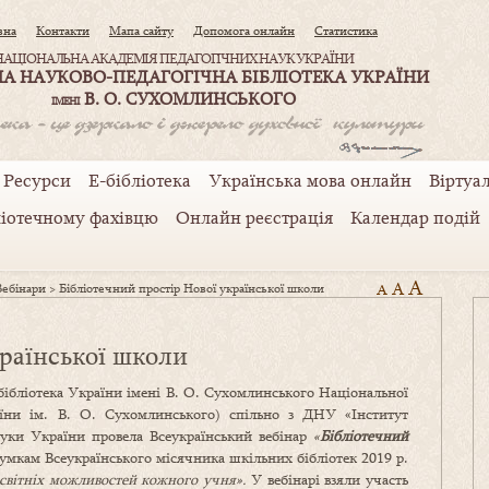
вна
Контакти
Мапа сайту
Допомога онлайн
Статистика
НАЦІОНАЛЬНА АКАДЕМІЯ ПЕДАГОГІЧНИХ НАУК УКРАЇНИ
А НАУКОВО-ПЕДАГОГІЧНА БІБЛІОТЕКА УКРАЇНИ
В. О. СУХОМЛИНСЬКОГО
ІМЕНІ
Ресурси
Е-бібліотека
Українська мова онлайн
Віртуал
ліотечному фахівцю
Онлайн реєстрація
Календар подій
A
A
Вебінари
>
Бібліотечний простір Нової української школи
A
країнської школи
ібліотека України імені В. О. Сухомлинського Національної
їни ім. В. О. Сухомлинського) спільно з ДНУ «Інститут
 науки України провела Всеукраїнський вебінар
«
Бібліотечний
умкам Всеукраїнського місячника шкільних бібліотек 2019 р.
освітніх можливостей кожного учня».
У вебінарі взяли участь