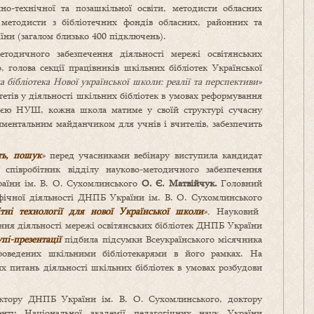
ійно-технічної та позашкільної освіти, методисти обласних
а методисти з бібліотечних фондів обласних, районних та
аїни (загалом близько 400 підключень).
етодичного забезпечення діяльності мережі освітянських
 голова секції працівників шкільних бібліотек Української
а бібліотека Нової української школи: реалії та перспективи»
тетів у діяльності шкільних бібліотек в умовах реформування
ією НУШ, кожна школа матиме у своїй структурі сучасну
риментальним майданчиком для учнів і вчителів, забезпечить
сть, пошук
»
перед учасниками вебінару виступила кандидат
співробітник відділу науково-методичного забезпечення
раїни ім. В. О. Сухомлинського
О.
Є.
Матвійчук.
Головний
рафічної діяльності ДНПБ України ім. В. О. Сухомлинського
ітні технології для нової Української школи
».
Науковий
ення діяльності мережі освітянських бібліотек ДНПБ України
упі-презентації
підбила підсумки Всеукраїнського місячника
проведених шкільними бібліотекарями в його рамках. На
х питань діяльності шкільних бібліотек в умовах розбудови
ктору ДНПБ України ім. В. О. Сухомлинського, доктору
енту Національної академії педагогічних наук України