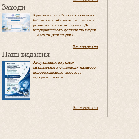
Заходи
Круглий стіл «Роль освітянських
бібліотек у забезпеченні сталого
розвитку освіти та науки» (До
всеукраїнського фестивалю науки
– 2026 та Дня науки)
Всі матеріали
Наші видання
Актуалізація науково-
аналітичного супроводу єдиного
інформаційного простору
відкритої освіти
Всі матеріали