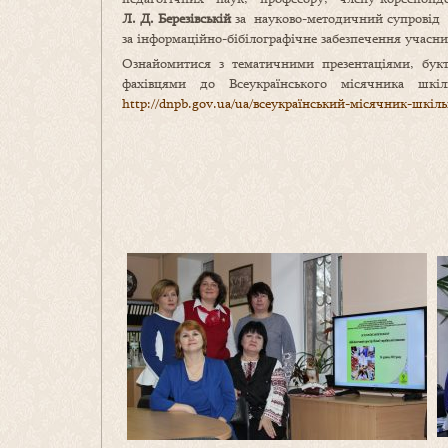
Л. Д. Березівській
за науково-методичний супровід і
за інформаційно-бібілографічне забезпечення учасни
Ознайомитися з тематичними презентаціями, букт
фахівцями до Всеукраїнського місячника шк
http://dnpb.gov.ua/ua/всеукраїнський-місячник-шкіль