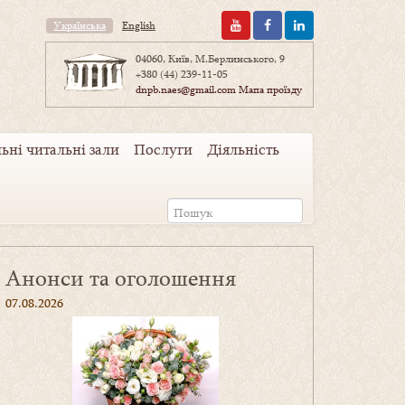
Українська
English
04060, Київ, М.Берлинського, 9
+380 (44) 239-11-05
dnpb.naes@gmail.com
Мапа проїзду
ьні читальні зали
Послуги
Діяльність
Анонси та оголошення
07.08.2026