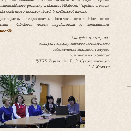
нноваційного розвитку шкільних бібліотек України, а також
ків освітнього процесу Нової Української школи.
рейлерами, відеороликами, підготовленими бібліотечними
ільних бібліотек можна перейшовши за посиланням:
них-бі/
Матеріал підготувала
завідувач відділу науково-методичного
забезпечення діяльності мережі
освітянських бібліотек
ДНПБ України ім. В. О. Сухомлинського
І. І. Хемчян