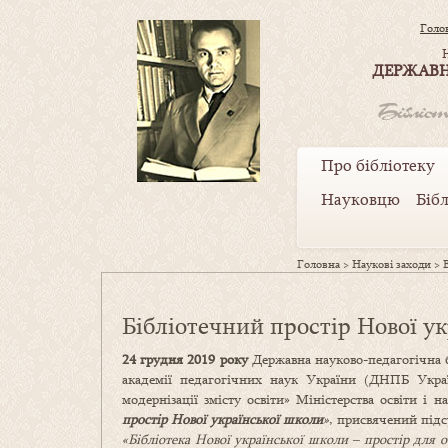
Голо
ДЕРЖАВН
Про бібліотеку
Науковцю
Біб
Головна
>
Наукові заходи
>
Бібліотечний простір Нової у
24
грудня 2019
року
Державна науково-педагогічна б
академії педагогічних наук України (ДНПБ Укра
модернізації змісту освіти» Міністерства освіти і
простір Нової української школи
»
, присвячений підс
«Бібліотека Нової української школи – простір для 