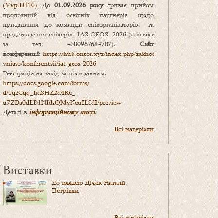
(УкрІНТЕІ)
До
01.09.2026 року
триває прийом
пропозицій від освітніх партнерів щодо
приєднання до команди співорганізаторів та
представлення спікерів IAS-GEOS, 2026 (контакт
за тел. +380967684707).
Сайт
конференції:
https://hub.ontos.xyz/index.php/zakhody-
vniaso/konferentsii/iat-geos-2026
Реєстрація на захід за посиланням:
https://docs.google.com/forms/
d/1q2Cqq_IidSHZ2d4Rc_
u7ZDa0dLD1NIdzQMyNeuILSdI/
preview
Деталі в
інформаційному листі
.
Всі матеріали
Виставки
До ювілею Дічек Наталії
Петрівни
Всі матеріали