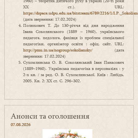
1960) – теоретик дитячого руху в україні (20-ті роки
ХХ ст.). URL:
https://dspace.udpu.edu.ua/bitstream/6789/2216/1/I.P._Sokolian
(дата звернення: 17.02.2024)
Полюхович Т. До 130-річчя від дня народження
Івана Соколянського (1889 – 1960), українського
педагога, педолога, фахівця із проблем спеціальної
педагогіки, організатор освіти : офіц. сайт. URL:
http://pmu.in.ua/nogroup/sokoliansky/
(дата
звернення: 17.02.2024)
Сухомлинська О. В. Соколянський Іван Панасович
(1889–1960). Українська педагогіка в персоналіях : у
2-х кн. / за ред. О. В. Сухомлинської. Київ : Либідь,
2005. Кн. 2: ХХ ст. С. 296–302.
Анонси та оголошення
07.08.2026