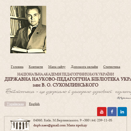
Головна
Контакти
Мапа сайту
Допомога онлайн
Статистика
НАЦІОНАЛЬНА АКАДЕМІЯ ПЕДАГОГІЧНИХ НАУК УКРАЇНИ
ДЕРЖАВНА НАУКОВО-ПЕДАГОГІЧНА БІБЛІОТЕКА УКР
В. О. СУХОМЛИНСЬКОГО
ІМЕНІ
Українська
English
04060, Київ, М.Берлинського, 9
+380 (44) 239-11-05
dnpb.naes@gmail.com
Мапа проїзду