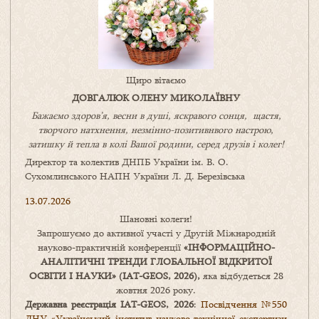
Щиро вітаємо
ДОВГАЛЮК ОЛЕНУ МИКОЛАЇВНУ
Бажаємо здоров’я, весни в душі, яскравого сонця, щастя,
творчого натхнення, незмінно-позитивнвого настрою,
затишку
й
тепла в колі
В
ашої
родини
,
серед друзів і колег!
Директор та колектив ДНПБ України ім. В. О.
Сухомлинського НАПН України Л. Д. Березівська
13.07.2026
Шановні колеги!
Запрошуємо до активної участі у Другій Міжнародній
науково-практичній конференції
«
ІНФОРМАЦІЙНО-
АНАЛІТИЧНІ ТРЕНДИ
ГЛОБАЛЬНОЇ ВІДКРИТОЇ
ОСВІТИ І НАУКИ
» (IAT-GEOS, 2026),
яка відбудеться 28
жовтня 2026 року.
Державна реєстрація IAT-GEOS, 2026
:
Посвідчення №550
ДНУ «Український інститут науково-технічної експертизи