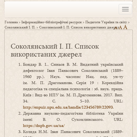
Toggle
naviga
Головна
>
Інформаційно-бібліографічні ресурси
>
Педагоги України та світу
>
A
A
Соколянський І. П.
>
Соколянський І. П. Список використаних джерел
A
Соколянський І. П. Список
використаних джерел
Бондар В. І., Синьов В. М. Видатний український
дефектолог Іван Панасович Соколянський (1889–
1960 рр.). Наук. часопис Нац. пед. ун-ту
ім. М. П. Драгоманова. Серія 19 : Корекційна
педагогіка та спеціальна психологія : зб. наук. праць.
Київ : Вид-во НПУ ім. М. П.Драгоманова, 2017. Вип.
34. С. 5–10. URL:
http://enpuir.npu.edu.ua/handle/123456789/22093
.
Державна науково-педагогічна бібліотека України
імені В. О. Сухомлинського. URL:
https://dnpb.gov.ua/ua/
Коляда Н.М. Іван Панасович Соколянський (1889-