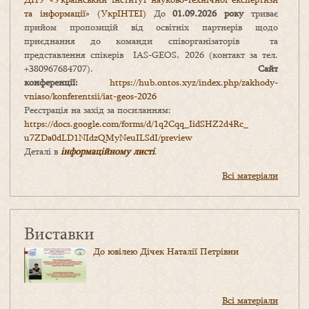
та інформації» (УкрІНТЕІ)
До
01.09.2026 року
триває
прийом пропозицій від освітніх партнерів щодо
приєднання до команди співорганізаторів та
представлення спікерів IAS-GEOS, 2026 (контакт за тел.
+380967684707).
Сайт
конференції:
https://hub.ontos.xyz/index.php/zakhody-
vniaso/konferentsii/iat-geos-2026
Реєстрація на захід за посиланням:
https://docs.google.com/forms/
d/1q2Cqq_IidSHZ2d4Rc_
u7ZDa0dLD1NIdzQMyNeuILSdI/
preview
Деталі в
інформаційному листі
.
Всі матеріали
Виставки
До ювілею Дічек Наталії Петрівни
Всі матеріали