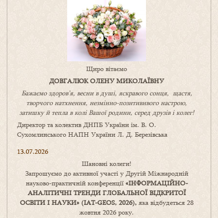
Щиро вітаємо
ДОВГАЛЮК ОЛЕНУ МИКОЛАЇВНУ
Бажаємо здоров’я, весни в душі, яскравого сонця, щастя,
творчого натхнення, незмінно-позитивнвого настрою,
затишку
й
тепла в колі
В
ашої
родини
,
серед друзів і колег!
Директор та колектив ДНПБ України ім. В. О.
Сухомлинського НАПН України Л. Д. Березівська
13.07.2026
Шановні колеги!
Запрошуємо до активної участі у Другій Міжнародній
науково-практичній конференції
«
ІНФОРМАЦІЙНО-
АНАЛІТИЧНІ ТРЕНДИ
ГЛОБАЛЬНОЇ ВІДКРИТОЇ
ОСВІТИ І НАУКИ
» (IAT-GEOS, 2026),
яка відбудеться 28
жовтня 2026 року.