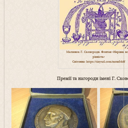
Малюнок Г. Сковороди. Фонтан «Нерівна вс
рівність»
Світлина:
https://tinyurl.com/mrxe3ddf
Премії та нагороди імені Г. Ско