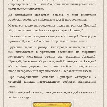
секретарем, відділеннями Академії, науковими установами,
навчальними закладами.
До клопотання додається довідка, у якій висвітлено
здобутки особи, що є підставою для її нагородження.
Матеріали щодо нагородження подає на розгляд Президії
відділ наукових і керівних кадрів апарату Президії.
Рішення про нагородження медаллю «Григорій Сковорода»
приймає Президія Академії, а Президент видає наказ.
Вручення медалі «Григорій Сковорода» та посвідчення до
неї відбувається в урочистій обстановці на зібраннях
колективу, засіданнях учених рад, відділень Академії,
Президії, Загальних зборах Академії Президентом Академії
або за його дорученням іншою особою. Повідомлення
щодо нагородження публікується в «Педагогічній газеті».
Про нагородження медаллю «Григорій Сковорода» у
трудовій книжці нагородженого робиться відповідний
запис.
Облік медалей та посвідчень до них веде відділ наукових і
керівних кадрів.