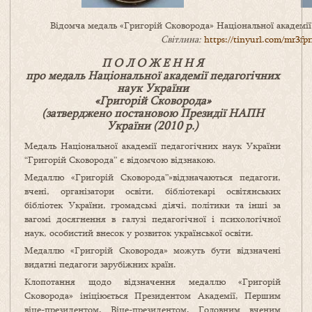
Відомча медаль «Григорій Сковорода» Національної академії
Світлина:
https://tinyurl.com/mr3fpr
П О Л О Ж Е Н Н Я
про медаль Національної академії педагогічних
наук України
«Григорій Сковорода»
(затверджено постановою Президії НАПН
України (2010 р.)
Медаль Національної академії педагогічних наук України
“Григорій Сковорода” є відомчою відзнакою.
Медаллю «Григорій Сковорода”»відзначаються педагоги,
вчені, організатори освіти, бібліотекарі освітянських
бібліотек України, громадські діячі, політики та інші за
вагомі досягнення в галузі педагогічної і психологічної
наук, особистий внесок у розвиток української освіти.
Медаллю «Григорій Сковорода» можуть бути відзначені
видатні педагоги зарубіжних країн.
Клопотання щодо відзначення медаллю «Григорій
Сковорода» ініціюється Президентом Академії, Першим
віце-президентом, Віце-президентом, Головним вченим