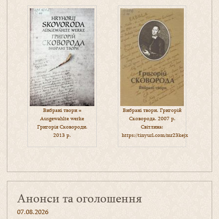
Вибрані твори =
Вибрані твори. Григорій
Ausgewahlte werke
Сковорода. 2007 р.
Григорія Сковороди.
Світлина:
2013 р.
https://tinyurl.com/mr23kejx
Анонси та оголошення
07.08.2026