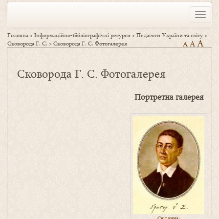
Toggle
naviga
Головна
>
Інформаційно-бібліографічні ресурси
>
Педагоги України та світу
>
A
A
Сковорода Г. С.
>
Сковорода Г. С. Фотогалерея
A
Сковорода Г. С. Фотогалерея
Портретна галерея
Світлина: