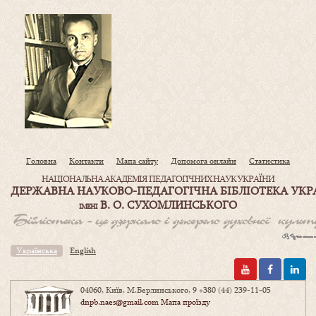
Головна
Контакти
Мапа сайту
Допомога онлайн
Статистика
НАЦІОНАЛЬНА АКАДЕМІЯ ПЕДАГОГІЧНИХ НАУК УКРАЇНИ
ДЕРЖАВНА НАУКОВО-ПЕДАГОГІЧНА БІБЛІОТЕКА УКР
В. О. СУХОМЛИНСЬКОГО
ІМЕНІ
Українська
English
04060, Київ, М.Берлинського, 9
+380 (44) 239-11-05
dnpb.naes@gmail.com
Мапа проїзду