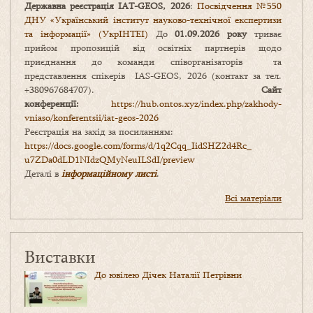
Державна реєстрація IAT-GEOS, 2026
:
Посвідчення №550
ДНУ «Український інститут науково-технічної експертизи
та інформації» (УкрІНТЕІ)
До
01.09.2026 року
триває
прийом пропозицій від освітніх партнерів щодо
приєднання до команди співорганізаторів та
представлення спікерів IAS-GEOS, 2026 (контакт за тел.
+380967684707).
Сайт
конференції:
https://hub.ontos.xyz/index.php/zakhody-
vniaso/konferentsii/iat-geos-2026
Реєстрація на захід за посиланням:
https://docs.google.com/forms/
d/1q2Cqq_IidSHZ2d4Rc_
u7ZDa0dLD1NIdzQMyNeuILSdI/
preview
Деталі в
інформаційному листі
.
Всі матеріали
Виставки
До ювілею Дічек Наталії Петрівни