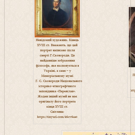
Невідомий художник. Кінець
XVIII ст. Вважають, що цей
портрет написано після
смерті Г.Сковороди. Це
найдавніше зображення
філософа, яке експонується в
Україні, а саме – у
П
Меморіальному музеї
Г. С. Сковороди Національного
історико-етнографічного
htt
заповідника «Переяслав».
Жоден інший музей не має
оригіналу його портрета
кінця XVIII ст.
Світлина:
https://tinyurl.com/46cv6aat