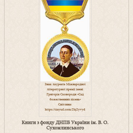
Знак лауреата Міжнародної
літературної премії імені
Григорія Сковороди «Сад
божественних пісень»
Світлина:
https://tinyurl.com/2hj2yvyd
Книги з фонду ДНПБ України ім. В. О.
Сухомлинського