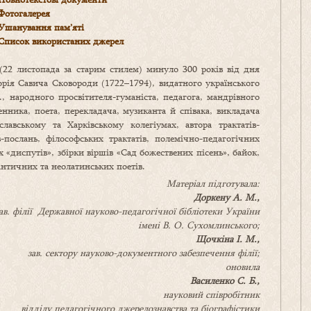
Фотогалерея
Ушанування пам’яті
Список використаних джерел
(22 листопада за старим стилем) минуло 300 років від дня
рія Савича Сковороди (1722–1794), видатного українського
., народного просвітителя-гуманіста, педагога, мандрівного
нника, поета, перекладача, музиканта й співака, викладача
лавському та Харківському колегіумах, автора трактатів-
в-послань, філософських трактатів, полемічно-педагогічних
х «диспутів», збірки віршів «Сад божествених пісень», байок,
античних та неолатинських поетів.
Матеріал підготувала:
Доркену А. М.,
ав. філії Державної науково-педагогічної бібліотеки України
імені В. О. Сухомлинського;
Щочкіна І. М.,
зав. сектору науково-документного забезпечення філії;
оновила
Василенко С. Б.,
науковий співробітник
відділу педагогічного джерелознавства та біографістики