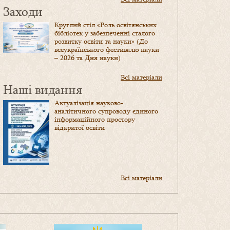
Заходи
Круглий стіл «Роль освітянських
бібліотек у забезпеченні сталого
розвитку освіти та науки» (До
всеукраїнського фестивалю науки
– 2026 та Дня науки)
Всі матеріали
Наші видання
Актуалізація науково-
аналітичного супроводу єдиного
інформаційного простору
відкритої освіти
Всі матеріали