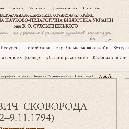
вна
Контакти
Мапа сайту
Допомога онлайн
Статистика
НАЦІОНАЛЬНА АКАДЕМІЯ ПЕДАГОГІЧНИХ НАУК УКРАЇНИ
А НАУКОВО-ПЕДАГОГІЧНА БІБЛІОТЕКА УКРАЇНИ
В. О. СУХОМЛИНСЬКОГО
ІМЕНІ
Ресурси
Е-бібліотека
Українська мова онлайн
Віртуал
ліотечному фахівцю
Онлайн реєстрація
Календар подій
A
A
іографічні ресурси
>
Педагоги України та світу
>
Сковорода Г. С.
A
АВИЧ СКОВОРОДА
22–9.11.1794)
Повнотекстові документи