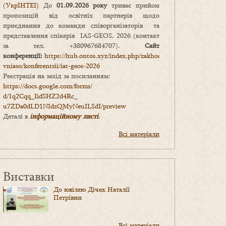
(УкрІНТЕІ)
До
01.09.2026 року
триває прийом
пропозицій від освітніх партнерів щодо
приєднання до команди співорганізаторів та
представлення спікерів IAS-GEOS, 2026 (контакт
за тел. +380967684707).
Сайт
конференції:
https://hub.ontos.xyz/index.php/zakhody-
vniaso/konferentsii/iat-geos-2026
Реєстрація на захід за посиланням:
https://docs.google.com/forms/
d/1q2Cqq_IidSHZ2d4Rc_
u7ZDa0dLD1NIdzQMyNeuILSdI/
preview
Деталі в
інформаційному листі
.
Всі матеріали
Виставки
До ювілею Дічек Наталії
Петрівни
Всі матеріали