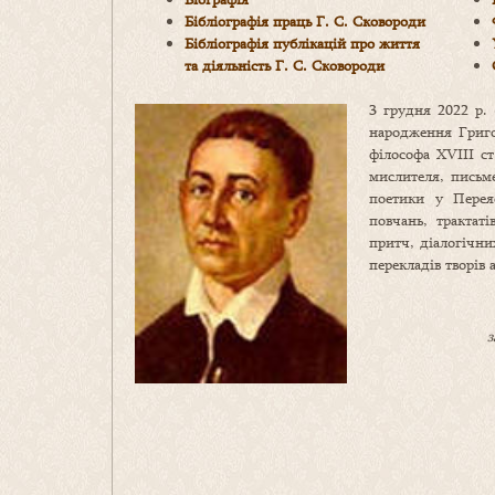
Бібліографія праць Г. С. Сковороди
Бібліографія публікацій про життя
та діяльність Г. С. Сковороди
3 грудня 2022 р. 
народження Григо
філософа ХVІІІ ст
мислителя, письме
поетики у Переяс
повчань, трактаті
притч, діалогічни
перекладів творів 
з