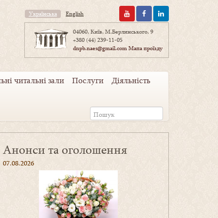
Українська
English
04060, Київ, М.Берлинського, 9
+380 (44) 239-11-05
dnpb.naes@gmail.com
Мапа проїзду
ьні читальні зали
Послуги
Діяльність
Анонси та оголошення
07.08.2026