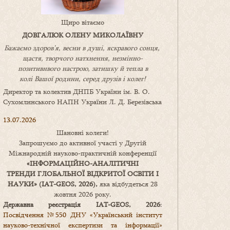
Щиро вітаємо
ДОВГАЛЮК ОЛЕНУ МИКОЛАЇВНУ
Бажаємо здоров’я, весни в душі, яскравого сонця,
щастя, творчого натхнення, незмінно-
позитивнвого настрою, затишку
й
тепла в
колі
В
ашої
родини
,
серед друзів і колег!
Директор та колектив ДНПБ України ім. В. О.
Сухомлинського НАПН України Л. Д. Березівська
13.07.2026
Шановні колеги!
Запрошуємо до активної участі у Другій
Міжнародній науково-практичній конференції
«
ІНФОРМАЦІЙНО-АНАЛІТИЧНІ
ТРЕНДИ
ГЛОБАЛЬНОЇ ВІДКРИТОЇ ОСВІТИ І
НАУКИ
» (IAT-GEOS, 2026),
яка відбудеться 28
жовтня 2026 року.
Державна реєстрація IAT-GEOS, 2026
:
Посвідчення №550 ДНУ «Український інститут
науково-технічної експертизи та інформації»