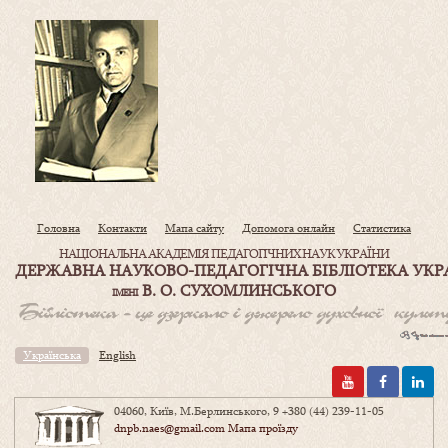
Головна
Контакти
Мапа сайту
Допомога онлайн
Статистика
НАЦІОНАЛЬНА АКАДЕМІЯ ПЕДАГОГІЧНИХ НАУК УКРАЇНИ
ДЕРЖАВНА НАУКОВО-ПЕДАГОГІЧНА БІБЛІОТЕКА УКР
В. О. СУХОМЛИНСЬКОГО
ІМЕНІ
Українська
English
04060, Київ, М.Берлинського, 9
+380 (44) 239-11-05
dnpb.naes@gmail.com
Мапа проїзду