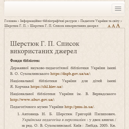
Toggle
naviga
Головна
>
Інформаційно-бібліографічні ресурси
>
Педагоги України та світу
>
A
A
Шерстюк Г. П.
>
Шерстюк Г. П. Список використаних джерел
A
Шерстюк Г. П. Список
використаних джерел
Фонди бібліотек:
Державної науково-педагогічної бібліотеки України імені
В. О. Сухомлинського
https://dnpb.gov.ua/ua/
;
Національної бібліотеки України для дітей імені
Я. Корчака
https://chl.kiev.ua/
;
Національної бібліотеки України ім. В. Вернадського
http://www.nbuv.gov.ua/
;
Педагогічного музею України
http://pmu.in.ua/
.
Антонець Н. Б. Шерстюк Григорій Пилипович.
Українська педагогіка в персоналіях
: у двох книгах /
за ред. О. В. Сухомлинської. Київ : Либідь, 2005. Кн.