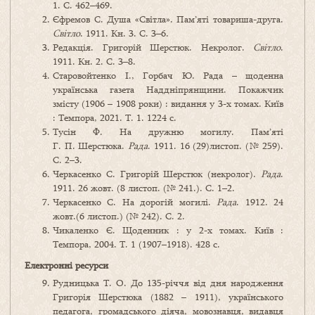
1. С. 462–469.
Єфремов С. Душа «Світла». Пам’яті товариша-друга.
Світло
. 1911. Кн. 3. С. 3–6.
Редакція. Григорій Шерстюк. Некролог.
Світло
.
1911. Кн. 2. С. 3–8.
Старовойтенко І., Горбач Ю. Рада – щоденна
українська газета Наддніпрянщини. Покажчик
змісту (1906 – 1908 роки) : видання у 3-х томах. Київ
: Темпора, 2021. Т. 1. 1224 с.
Тусін Ф. На дружню могилу. Пам’яті
Г. П. Шерстюка.
Рада
. 1911. 16 (29)листоп. (№ 259).
С. 2–3.
Черкасенко С. Григорій Шерстюк (некролог).
Рада
.
1911. 26 жовт. (8 листоп. (№ 241.). С. 1–2.
Черкасенко С. На дорогій могилі.
Рада
. 1912. 24
жовт.(6 листоп.) (№ 242). С. 2.
Чикаленко Є. Щоденник : у 2-х томах. Київ :
Темпора, 2004. Т. 1 (1907–1918). 428 с.
Електронні ресурси
Рудницька Т. О. До 135-річчя від дня народження
Григорія Шерстюка (1882 – 1911), українського
педагога, громадського діяча, мовознавця, видавця