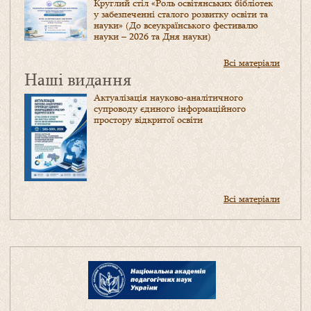
Круглий стіл «Роль освітянських бібліотек
у забезпеченні сталого розвитку освіти та
науки» (До всеукраїнського фестивалю
науки – 2026 та Дня науки)
Всі матеріали
Наші видання
Актуалізація науково-аналітичного
супроводу єдиного інформаційного
простору відкритої освіти
Всі матеріали