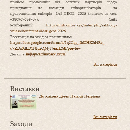
прийом пропозицій від освітніх партнерів щодо
приєднання до команди співорганізаторів та
представлення спікерів IAS-GEOS, 2026 (контакт за тел.
+380967684707).
Сайт
конференції:
https://hub.ontos.xyz/index.php/zakhody-
vniaso/konferentsii/iat-geos-2026
Реєстрація на захід за посиланням:
https://docs.google.com/forms/
d/1q2Cqq_IidSHZ2d4Rc_
u7ZDa0dLD1NIdzQMyNeuILSdI/
preview
Деталі в
інформаційному листі
.
Всі матеріали
Виставки
До ювілею Дічек Наталії Петрівни
Всі матеріали
Заходи