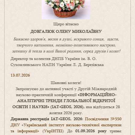
Щиро вітаємо
ДОВГАЛЮК ОЛЕНУ МИКОЛАЇВНУ
Бажаємо здоров’я, весни в душі, яскравого сонця, щастя,
творчого натхнення, незмінно-позитивнвого настрою,
затишку
й
тепла в колі
В
ашої
родини
,
серед друзів і колег!
Директор та колектив ДНПБ України ім. В. О.
Сухомлинського НАПН України Л. Д. Березівська
13.07.2026
Шановні колеги!
Запрошуємо до активної участі у Другій Міжнародній
науково-практичній конференції
«
ІНФОРМАЦІЙНО-
АНАЛІТИЧНІ ТРЕНДИ
ГЛОБАЛЬНОЇ ВІДКРИТОЇ
ОСВІТИ І НАУКИ
» (IAT-GEOS, 2026),
яка відбудеться 28
жовтня 2026 року.
Державна реєстрація IAT-GEOS, 2026
:
Посвідчення №550
ДНУ «Український інститут науково-технічної експертизи
та інформації» (УкрІНТЕІ)
До
01.09.2026 року
триває