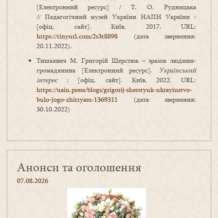
[Електронний ресурс] / Т. О. Рудницька
// Педагогічний музей України НАПН України :
[офіц. сайт]. Київ, 2017. URL:
https://tinyurl.com/2s3t8898
(дата звернення:
20.11.2022).
Тишкевич М. Григорій Шерстюк – зразок людини-
громадянина [Електронний ресурс].
Український
інтерес
: [офіц. сайт]. Київ, 2022. URL:
https://uain.press/blogs/grigorij-sherstyuk-ukrayinstvo-
bulo-jogo-zhittyam-1369311
(дата звернення:
30.10.2022)
Анонси та оголошення
07.08.2026