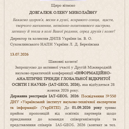
Щиро вітаємо
ДОВГАЛЮК ОЛЕНУ МИКОЛАЇВНУ
Бажаємо здоров’я, весни в душі, яскравого сонця, щастя,
творчого натхнення, незмінно-позитивнвого настрою,
затишку
й
тепла в колі
В
ашої
родини
,
серед друзів і колег!
Директор та колектив ДНПБ України ім. В. О.
Сухомлинського НАПН України Л. Д. Березівська
13.07.2026
Шановні колеги!
Запрошуємо до активної участі у Другій Міжнародній
науково-практичній конференції
«
ІНФОРМАЦІЙНО-
АНАЛІТИЧНІ ТРЕНДИ
ГЛОБАЛЬНОЇ ВІДКРИТОЇ
ОСВІТИ І НАУКИ
» (IAT-GEOS, 2026),
яка відбудеться 28
жовтня 2026 року.
Державна реєстрація IAT-GEOS, 2026
:
Посвідчення №550
ДНУ «Український інститут науково-технічної експертизи
та інформації» (УкрІНТЕІ)
До
01.09.2026 року
триває
прийом пропозицій від освітніх партнерів щодо
приєднання до команди співорганізаторів та
представлення спікерів IAS-GEOS, 2026 (контакт за тел.