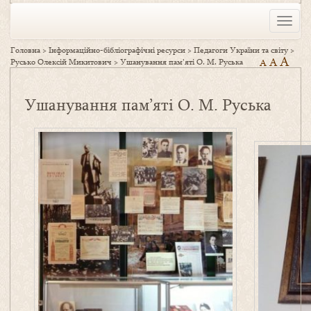
Toggle
naviga
Головна
>
Інформаційно-бібліографічні ресурси
>
Педагоги України та світу
>
A
A
Русько Олексій Микитович
>
Ушанування пам’яті О. М. Руська
A
Ушанування пам’яті О. М. Руська