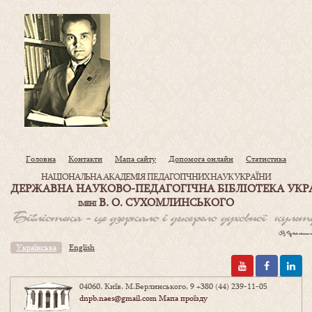
Головна
Контакти
Мапа сайту
Допомога онлайн
Статистика
НАЦІОНАЛЬНА АКАДЕМІЯ ПЕДАГОГІЧНИХ НАУК УКРАЇНИ
ДЕРЖАВНА НАУКОВО-ПЕДАГОГІЧНА БІБЛІОТЕКА УКР
В. О. СУХОМЛИНСЬКОГО
ІМЕНІ
Українська
English
04060, Київ, М.Берлинського, 9
+380 (44) 239-11-05
dnpb.naes@gmail.com
Мапа проїзду