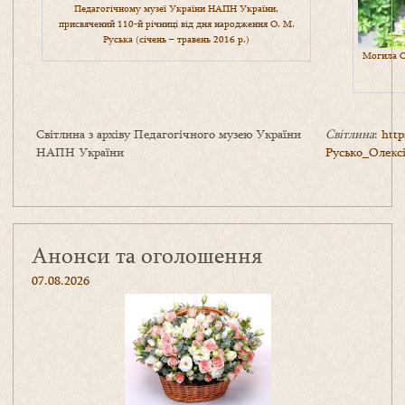
Педагогічному музеї України НАПН України,
присвячений 110-й річниці від дня народження О. М.
Руська (січень – травень 2016 р.)
Могила О
Світлина з архіву Педагогічного музею України
Світлина
:
htt
НАПН України
Русько_Олекс
Анонси та оголошення
07.08.2026