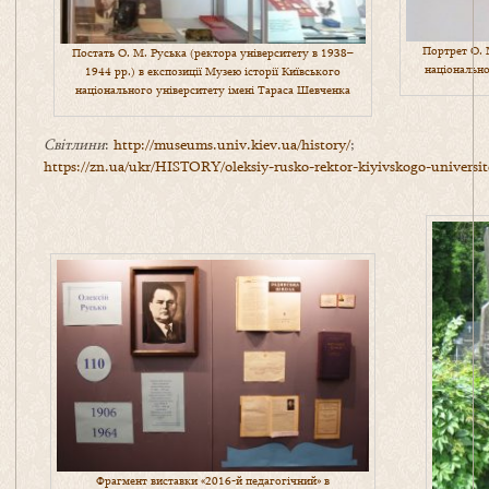
Портрет О. 
Постать О. М. Руська (ректора університету в 1938–
національно
1944 рр.) в експозиції Музею історії Київського
національного університету імені Тараса Шевченка
Світлини
:
http://museums.univ.kiev.ua/history/
;
https://zn.ua/ukr/HISTORY/oleksiy-rusko-rektor-kiyivskogo-univers
Фрагмент виставки «2016-й педагогічний» в