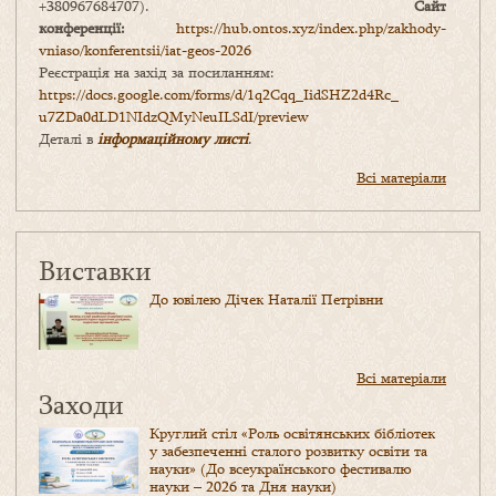
+380967684707).
Сайт
конференції:
https://hub.ontos.xyz/index.php/zakhody-
vniaso/konferentsii/iat-geos-2026
Реєстрація на захід за посиланням:
https://docs.google.com/forms/
d/1q2Cqq_IidSHZ2d4Rc_
u7ZDa0dLD1NIdzQMyNeuILSdI/
preview
Деталі в
інформаційному листі
.
Всі матеріали
Виставки
До ювілею Дічек Наталії Петрівни
Всі матеріали
Заходи
Круглий стіл «Роль освітянських бібліотек
у забезпеченні сталого розвитку освіти та
науки» (До всеукраїнського фестивалю
науки – 2026 та Дня науки)