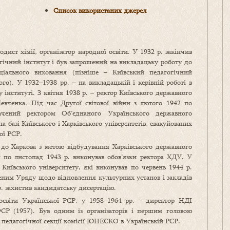
Список використаних джерел
дист хімії, організатор народної освіти. У 1932 р. закінчив
гічний інститут і був запрошений на викладацьку роботу до
оціального виховання (пізніше – Київський педагогічний
ого). У 1932–1938 рр. – на викладацькій і керівній роботі в
 інституті. З квітня 1938 р. – ректор Київського державного
Шевченка. Під час Другої світової війни з лютого 1942 по
чений ректором Об’єднаного Українського державного
на базі Київського і Харківського університетів, евакуйованих
ої РСР.
 до Харкова з метою відбудування Харківського державного
ня по листопад 1943 р. виконував обов’язки ректора ХДУ. У
 Київського університету, які виконував по червень 1944 р.
еним Уряду щодо відновлення культурних установ і закладів
 р. захистив кандидатську дисертацію.
освіти Української РСР, у 1958–1964 рр. – директор НДІ
Р (1957). Був одним із організаторів і першим головою
 педагогічної секції комісії ЮНЕСКО в Українській РСР.