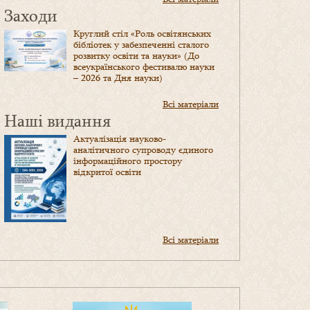
Заходи
Круглий стіл «Роль освітянських
бібліотек у забезпеченні сталого
розвитку освіти та науки» (До
всеукраїнського фестивалю науки
– 2026 та Дня науки)
Всі матеріали
Наші видання
Актуалізація науково-
аналітичного супроводу єдиного
інформаційного простору
відкритої освіти
Всі матеріали