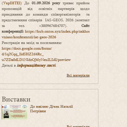
(УкрІНТЕІ)
До
01.09.2026 року
триває прийом
пропозицій від освітніх партнерів щодо
приєднання до команди співорганізаторів та
представлення спікерів IAS-GEOS, 2026 (контакт
за тел. +380967684707).
Сайт
конференції:
https://hub.ontos.xyz/index.php/zakhody-
vniaso/konferentsii/iat-geos-2026
Реєстрація на захід за посиланням:
https://docs.google.com/forms/
d/1q2Cqq_IidSHZ2d4Rc_
u7ZDa0dLD1NIdzQMyNeuILSdI/
preview
Деталі в
інформаційному листі
.
Всі матеріали
Виставки
До ювілею Дічек Наталії
Петрівни
Всі матеріали