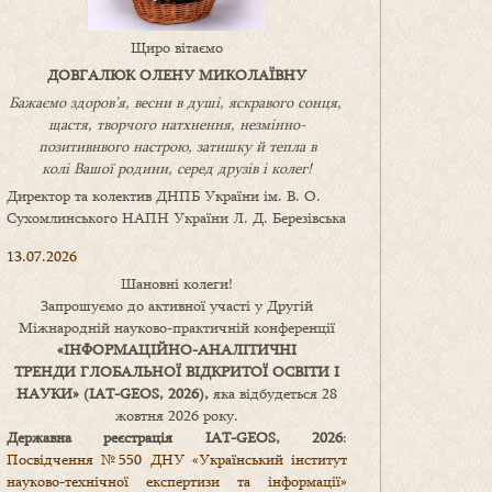
Щиро вітаємо
ДОВГАЛЮК ОЛЕНУ МИКОЛАЇВНУ
Бажаємо здоров’я, весни в душі, яскравого сонця,
щастя, творчого натхнення, незмінно-
позитивнвого настрою, затишку
й
тепла в
колі
В
ашої
родини
,
серед друзів і колег!
Директор та колектив ДНПБ України ім. В. О.
Сухомлинського НАПН України Л. Д. Березівська
13.07.2026
Шановні колеги!
Запрошуємо до активної участі у Другій
Міжнародній науково-практичній конференції
«
ІНФОРМАЦІЙНО-АНАЛІТИЧНІ
ТРЕНДИ
ГЛОБАЛЬНОЇ ВІДКРИТОЇ ОСВІТИ І
НАУКИ
» (IAT-GEOS, 2026),
яка відбудеться 28
жовтня 2026 року.
Державна реєстрація IAT-GEOS, 2026
:
Посвідчення №550 ДНУ «Український інститут
науково-технічної експертизи та інформації»