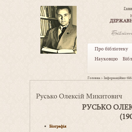
Голо
ДЕРЖАВН
Про бібліотеку
Науковцю
Біб
Головна
>
Інформаційно-бібл
Русько Олексій Микитович
РУСЬКО ОЛЕ
(19
Біографія