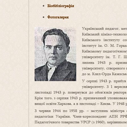
Біобібліографія
Фотогалерея
Український педагог, мето
Київський хіміко-техноло
Київського інституту с
інститут ім. О. М. Горьк
Київському педагогічному
університету ім. Т. Г. 
липень 1943 р. призна
університету, створеного 
до м. Кзил-Орда Казахськ
У серпні 1943 р. прибув
університету. З 1 верес
листопаді 1943 р. повернувся до обов’язків ректора
Крім того, з серпня 1943 р. призначений уповноваж
вищої освіти Харкова, а в листопаді – Києва. У 1948
З червня 1944 по 1958 рр. – заступник міністра 
педагогіки України. Член-кореспондент АПН РРФС
Педагогічного товариства УРСР (з 1960), керівником