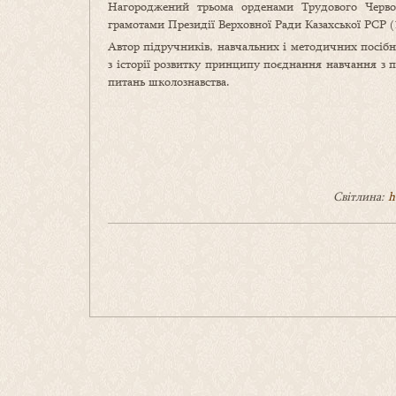
Нагороджений трьома орденами Трудового Черво
грамотами Президії Верховної Ради Казахської РСР (
Автор підручників, навчальних і методичних посібник
з історії розвитку принципу поєднання навчання з 
питань школознавства.
Світлина:
h