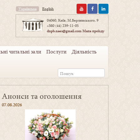
Українська
English
04060, Київ, М.Берлинського, 9
+380 (44) 239-11-05
dnpb.naes@gmail.com
Мапа проїзду
ьні читальні зали
Послуги
Діяльність
Анонси та оголошення
07.08.2026