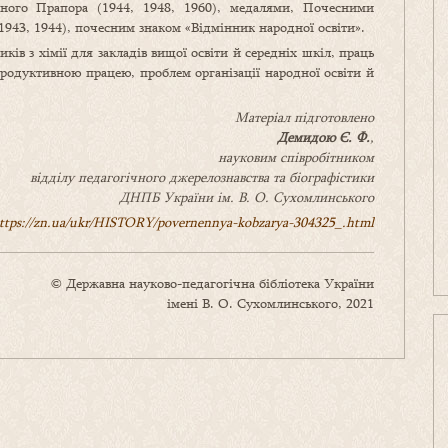
ного Прапора (1944, 1948, 1960), медалями, Почесними
1943, 1944), почесним знаком «Відмінник народної освіти».
ів з хімії для закладів вищої освіти й середніх шкіл, праць
продуктивною працею, проблем організації народної освіти й
Матеріал підготовлено
Демидою
Є.
Ф.
,
науковим співробітником
відділу педагогічного джерелознавства та біографістики
ДНПБ України ім. В. О. Сухомлинського
ttps://zn.ua/ukr/HISTORY/povernennya-kobzarya-304325_.html
© Державна науково-педагогічна бібліотека України
імені В. О. Сухомлинського, 2021