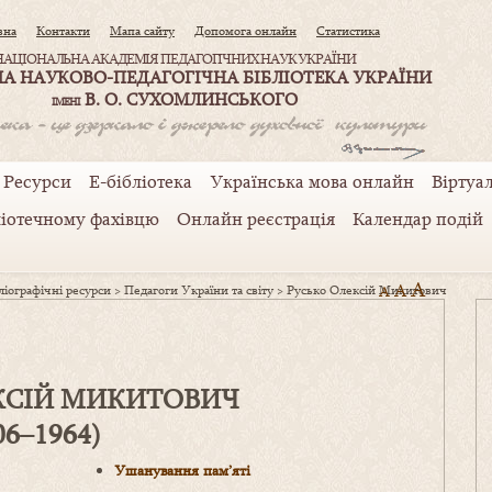
вна
Контакти
Мапа сайту
Допомога онлайн
Статистика
НАЦІОНАЛЬНА АКАДЕМІЯ ПЕДАГОГІЧНИХ НАУК УКРАЇНИ
А НАУКОВО-ПЕДАГОГІЧНА БІБЛІОТЕКА УКРАЇНИ
В. О. СУХОМЛИНСЬКОГО
ІМЕНІ
Ресурси
Е-бібліотека
Українська мова онлайн
Віртуал
ліотечному фахівцю
Онлайн реєстрація
Календар подій
A
A
іографічні ресурси
>
Педагоги України та світу
>
Русько Олексій Микитович
A
КСІЙ МИКИТОВИЧ
06–1964)
Ушанування пам’яті