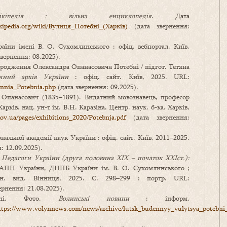
ікіпедія : вільна енциклопедія
. Дата
ikipedia.org/wiki/Вулиця_Потебні_(Харків)
(дата звернення:
раїни імені В. О. Сухомлинського : офіц. вебпортал. Київ,
вернення: 08.2025).
ародження Олександра Опанасовича Потебні / підгот. Тетяна
чний архів України
: офіц. сайт. Київ, 2025. URL:
ennia_Potebnia.php
(дата звернення: 09.2025).
 Опанасович (1835–1891). Видатний мовознавець, професор
Харків. нац. ун-т ім. В.Н. Каразіна, Центр. наук. б-ка. Харків,
ov.ua/pages/exhibitions_2020/Potebnja.pdf
(дата звернення:
нальної академії наук України : офіц. сайт. Київ, 2011–2025.
: 12.09.2025).
.
Педагоги України (друга половина ХІХ – початок ХХІ
ст.):
АПН України, ДНПБ України ім. В. О. Сухомлинського ;
рон. вид. Вінниця, 2025. С. 298–299 : портр. URL:
ернення: 21.08.2025).
ебні. Фото.
Волинські новини
: інформ.
ttps://www.volynnews.com/news/archive/lutsk_budennyy_vulytsya_potebni_