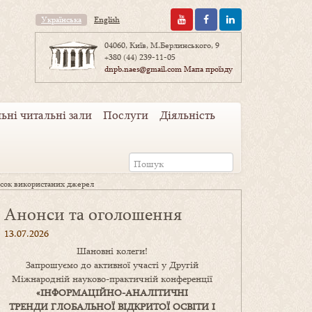
Українська
English
04060, Київ, М.Берлинського, 9
+380 (44) 239-11-05
dnpb.naes@gmail.com
Мапа проїзду
ьні читальні зали
Послуги
Діяльність
сок використаних джерел
Анонси та оголошення
13.07.2026
Шановні колеги!
Запрошуємо до активної участі у Другій
Міжнародній науково-практичній конференції
«
ІНФОРМАЦІЙНО-АНАЛІТИЧНІ
ТРЕНДИ
ГЛОБАЛЬНОЇ ВІДКРИТОЇ ОСВІТИ І