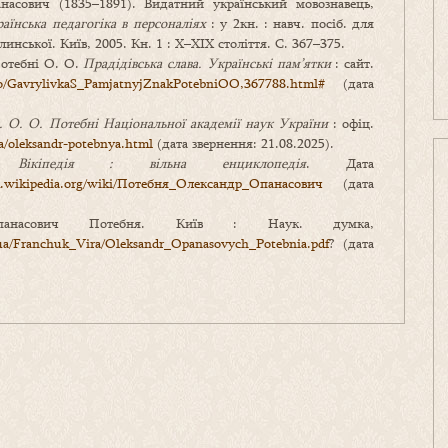
асович (1835–1891). Видатний український мовознавець,
аїнська педагогіка в персоналіях
: у 2кн. : навч. посіб. для
линської. Київ, 2005. Кн. 1 : Х–ХІХ століття. С. 367–375.
Потебні О. О.
Прадідівська слава. Українські пам’ятки
: сайт.
fo/GavrylivkaS_PamjatnyjZnakPotebniOO,367788.html#
(дата
м. О. О. Потебні Національної академії наук України
: офіц.
a/oleksandr-potebnya.html
(дата звернення: 21.08.2025).
ч.
Вікіпедія : вільна енциклопедія
. Дата
uk.wikipedia.org/wiki/Потебня_Олександр_Опанасович
(дата
насович Потебня. Київ : Наук. думка,
g.ua/Franchuk_Vira/Oleksandr_Opanasovych_Potebnia.pdf
? (дата