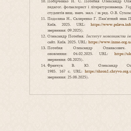
Побірченко Н. С. Потебня Олександр Опан
педагог, фольклорист і літературознавець.
Укр
студентів вищ. навч. закл. / за ред. О.В. Сухом
Подоляка Н., Скляренко Г. Пам’ятний знак 
Київ, 2025. URL:
https://www.pslava.in
звернення: 09.2025).
Олександр Потебня.
Інститут мовознавства і
сайт. Київ, 2025. URL:
https://www.inmo.org.u
Потебня Олександр Опанасови
оновлення: 04.02.2025. URL:
https://
звернення: 08.2025).
Франчук В. Ю. Олександр Опа
1985. 167 с. URL:
https://shron1.chtyvo.or
звернення: 25.08.2025).