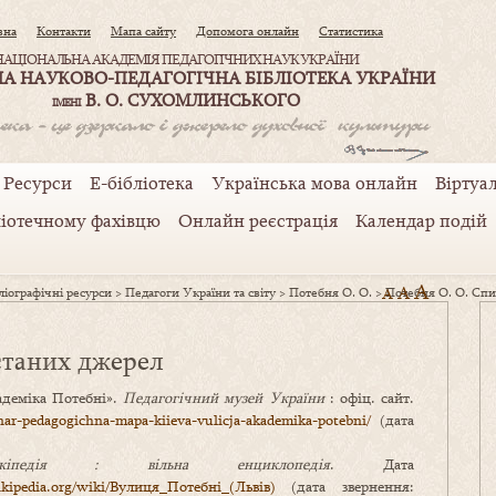
вна
Контакти
Мапа сайту
Допомога онлайн
Статистика
НАЦІОНАЛЬНА АКАДЕМІЯ ПЕДАГОГІЧНИХ НАУК УКРАЇНИ
А НАУКОВО-ПЕДАГОГІЧНА БІБЛІОТЕКА УКРАЇНИ
В. О. СУХОМЛИНСЬКОГО
ІМЕНІ
Ресурси
Е-бібліотека
Українська мова онлайн
Віртуал
ліотечному фахівцю
Онлайн реєстрація
Календар подій
A
A
іографічні ресурси
>
Педагоги України та світу
>
Потебня О. О.
>
A
Потебня О. О. Спи
станих джерел
адеміка Потебні».
Педагогічний музей України
: офіц. сайт.
nar-pedagogichna-mapa-kiieva-vulicja-akademika-potebni/
(дата
ікіпедія : вільна енциклопедія
. Дата
ikipedia.org/wiki/Вулиця_Потебні_(Львів)
(дата звернення: