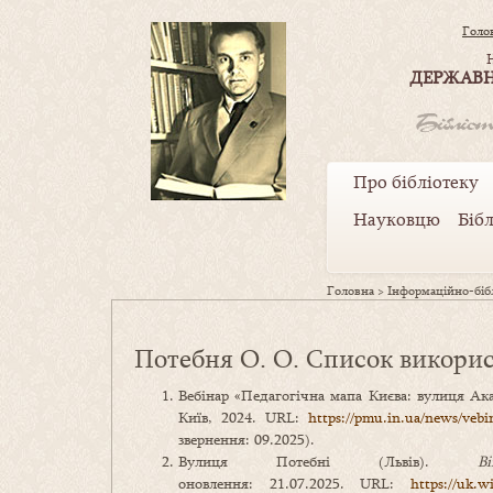
Голо
ДЕРЖАВН
Про бібліотеку
Науковцю
Біб
Головна
>
Інформаційно-бібл
Потебня О. О. Список викори
Вебінар «Педагогічна мапа Києва: вулиця Ак
Київ, 2024. URL:
https://pmu.in.ua/news/vebi
звернення: 09.2025).
Вулиця Потебні (Львів).
В
оновлення: 21.07.2025. URL:
https://uk.w