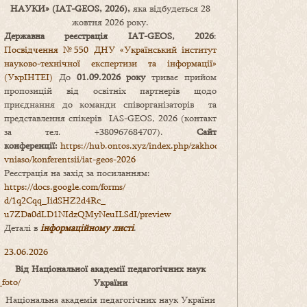
НАУКИ
» (IAT-GEOS, 2026),
яка відбудеться 28
жовтня 2026 року.
Державна реєстрація IAT-GEOS, 2026
:
Посвідчення №550 ДНУ «Український інститут
науково-технічної експертизи та інформації»
(УкрІНТЕІ)
До
01.09.2026 року
триває прийом
пропозицій від освітніх партнерів щодо
приєднання до команди співорганізаторів та
представлення спікерів IAS-GEOS, 2026 (контакт
за тел. +380967684707).
Сайт
конференції:
https://hub.ontos.xyz/index.php/zakhody-
vniaso/konferentsii/iat-geos-2026
Реєстрація на захід за посиланням:
https://docs.google.com/forms/
d/1q2Cqq_IidSHZ2d4Rc_
u7ZDa0dLD1NIdzQMyNeuILSdI/
preview
Деталі в
інформаційному листі
.
23.06.2026
Від Національної академії педагогічних наук
foto/
України
Національна академія педагогічних наук України