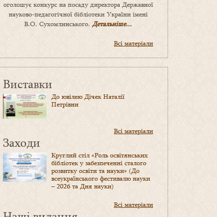
оголошує конкурс на посаду директора Державної
науково-педагогічної бібліотеки України імені
В.О. Сухомлинського.
Детальніше...
Всі матеріали
Виставки
До ювілею Дічек Наталії
Петрівни
Всі матеріали
Заходи
Круглий стіл «Роль освітянських
бібліотек у забезпеченні сталого
розвитку освіти та науки» (До
всеукраїнського фестивалю науки
– 2026 та Дня науки)
Всі матеріали
Наші видання