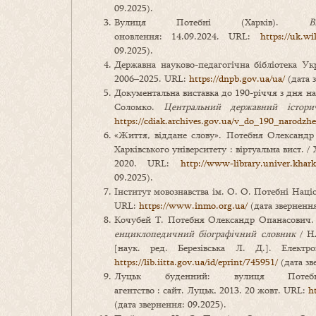
09.2025).
Вулиця Потебні (Харків).
В
оновлення: 14.09.2024. URL:
https://uk.w
09.2025).
Державна науково-педагогічна бібліотека Ук
2006–2025. URL:
https://dnpb.gov.ua/ua/
(дата з
Документальна виставка до 190-річчя з дня н
Соломко.
Центральний державний істори
https://cdiak.archives.gov.ua/v_do_190_narodzh
«Життя, віддане слову». Потебня Олександр
Харківського університету : віртуальна вист. / 
2020. URL:
http://www-library.univer.khark
09.2025).
Інститут мовознавства ім. О. О. Потебні Націо
URL:
https://www.inmo.org.ua/
(дата звернення
Кочубей Т. Потебня Олександр Опанасович
енциклопедичний біографічний словник
/ Н
[наук. ред. Березівська Л. Д.]. Елект
https://lib.iitta.gov.ua/id/eprint/745951/
(дата зв
Луцьк буденний: вулиця Пот
агентство : сайт. Луцьк, 2013. 20 жовт. URL:
h
(дата звернення: 09.2025).