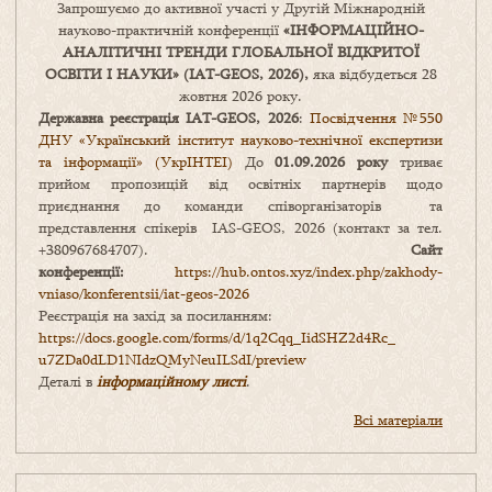
Запрошуємо до активної участі у Другій Міжнародній
науково-практичній конференції
«
ІНФОРМАЦІЙНО-
АНАЛІТИЧНІ ТРЕНДИ
ГЛОБАЛЬНОЇ ВІДКРИТОЇ
ОСВІТИ І НАУКИ
» (IAT-GEOS, 2026),
яка відбудеться 28
жовтня 2026 року.
Державна реєстрація IAT-GEOS, 2026
:
Посвідчення №550
ДНУ «Український інститут науково-технічної експертизи
та інформації» (УкрІНТЕІ)
До
01.09.2026 року
триває
прийом пропозицій від освітніх партнерів щодо
приєднання до команди співорганізаторів та
представлення спікерів IAS-GEOS, 2026 (контакт за тел.
+380967684707).
Сайт
конференції:
https://hub.ontos.xyz/index.php/zakhody-
vniaso/konferentsii/iat-geos-2026
Реєстрація на захід за посиланням:
https://docs.google.com/forms/
d/1q2Cqq_IidSHZ2d4Rc_
u7ZDa0dLD1NIdzQMyNeuILSdI/
preview
Деталі в
інформаційному листі
.
Всі матеріали