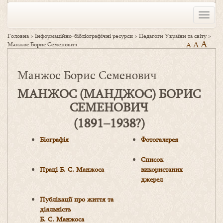
Toggle
naviga
Головна
>
Інформаційно-бібліографічні ресурси
>
Педагоги України та світу
>
A
A
Манжос Борис Семенович
A
Манжос Борис Семенович
МАНЖОС (МАНДЖОС) БОРИС
СЕМЕНОВИЧ
(1891–1938?)
Біографія
Фотогалерея
Список
П
раці
Б. С. Манжоса
використаних
джерел
Публікації про життя та
діяльність
Б. С. Манжоса