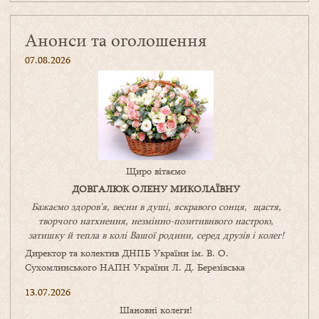
Анонси та оголошення
07.08.2026
Щиро вітаємо
ДОВГАЛЮК ОЛЕНУ МИКОЛАЇВНУ
Бажаємо здоров’я, весни в душі, яскравого сонця, щастя,
творчого натхнення, незмінно-позитивнвого настрою,
затишку
й
тепла в колі
В
ашої
родини
,
серед друзів і колег!
Директор та колектив ДНПБ України ім. В. О.
Сухомлинського НАПН України Л. Д. Березівська
13.07.2026
Шановні колеги!