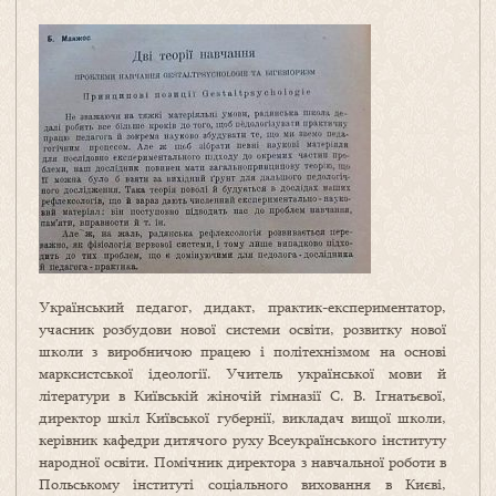
Український педагог, дидакт, практик-експериментатор,
учасник розбудови нової системи освіти, розвитку нової
школи з виробничою працею і політехнізмом на основі
марксистської ідеології. Учитель української мови й
літератури в Київській жіночій гімназії С. В. Ігнатьєвої,
директор шкіл Київської губернії, викладач вищої школи,
керівник кафедри дитячого руху Всеукраїнського інституту
народної освіти. Помічник директора з навчальної роботи в
Польському інституті соціального виховання в Києві,