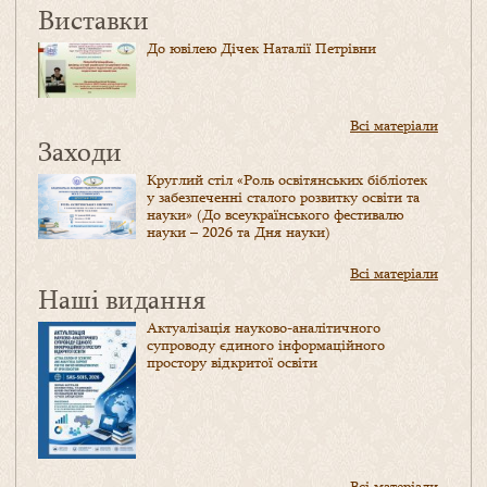
Виставки
До ювілею Дічек Наталії Петрівни
Всі матеріали
Заходи
Круглий стіл «Роль освітянських бібліотек
у забезпеченні сталого розвитку освіти та
науки» (До всеукраїнського фестивалю
науки – 2026 та Дня науки)
Всі матеріали
Наші видання
Актуалізація науково-аналітичного
супроводу єдиного інформаційного
простору відкритої освіти
Всі матеріали