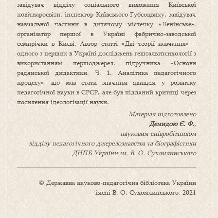
завідувач відділу соціального виховання Київської
повітнаросвіти, інспектор Київського Губсоцвиху, завідувач
навчальної частини в дитячому містечку «Ленінське»,
організатор першої в Україні фабрично-заводської
семирічки в Києві. Автор статті «Дві теорії навчання» –
одного з перших в Україні досліджень гештальтпсихології з
використанням першоджерел, підручника «Основи
радянської дидактики. Ч. 1. Аналітика педагогічного
процесу», що мав стати значним явищем у розвитку
педагогічної науки в СРСР, але був підданий критиці через
посилення ідеологізації науки.
Матеріал підготовлено
Демидою
Є.
Ф.
,
науковим співробітником
відділу педагогічного джерелознавства та біографістики
ДНПБ України ім. В. О. Сухомлинського
© Державна науково-педагогічна бібліотека України
імені В. О. Сухомлинського, 2021