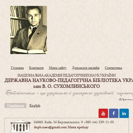
Головна
Контакти
Мапа сайту
Допомога онлайн
Статистика
НАЦІОНАЛЬНА АКАДЕМІЯ ПЕДАГОГІЧНИХ НАУК УКРАЇНИ
ДЕРЖАВНА НАУКОВО-ПЕДАГОГІЧНА БІБЛІОТЕКА УКР
В. О. СУХОМЛИНСЬКОГО
ІМЕНІ
Українська
English
04060, Київ, М.Берлинського, 9
+380 (44) 239-11-05
dnpb.naes@gmail.com
Мапа проїзду