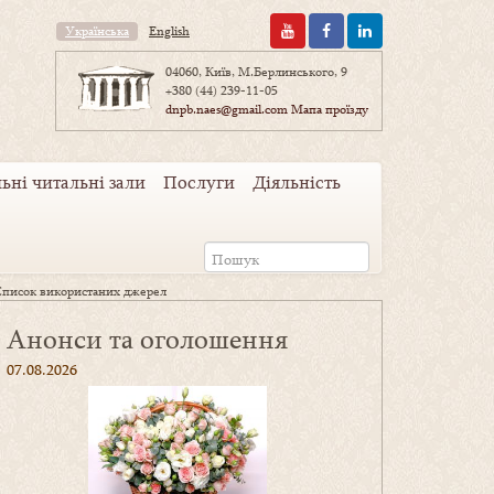
Українська
English
04060, Київ, М.Берлинського, 9
+380 (44) 239-11-05
dnpb.naes@gmail.com
Мапа проїзду
ьні читальні зали
Послуги
Діяльність
Список використаних джерел
Анонси та оголошення
07.08.2026