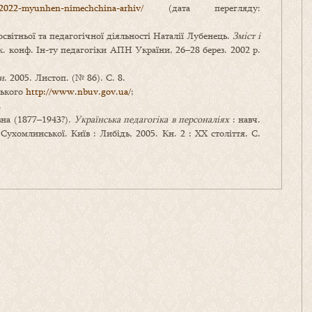
1-2022-myunhen-nimechchina-arhiv/
(дата перегляду:
світньої та педагогічної діяльності Наталії Лубенець.
Зміст і
аук. конф. Ін-ту педагогіки АПН України, 26–28 берез. 2002 р.
и
. 2005. Листоп. (№ 86). С. 8.
ського
http://www.nbuv.gov.ua/
;
.
на (1877–1943?).
Українська педагогіка в персоналіях
: навч.
В. Сухомлинської. Київ : Либідь, 2005. Кн. 2 : ХХ століття. С.