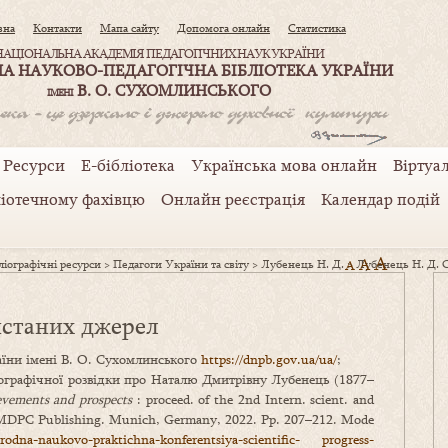
вна
Контакти
Мапа сайту
Допомога онлайн
Статистика
НАЦІОНАЛЬНА АКАДЕМІЯ ПЕДАГОГІЧНИХ НАУК УКРАЇНИ
А НАУКОВО-ПЕДАГОГІЧНА БІБЛІОТЕКА УКРАЇНИ
В. О. СУХОМЛИНСЬКОГО
ІМЕНІ
Ресурси
Е-бібліотека
Українська мова онлайн
Віртуал
ліотечному фахівцю
Онлайн реєстрація
Календар подій
A
A
іографічні ресурси
>
Педагоги України та світу
>
Лубенець Н. Д.
>
A
Лубенець Н. Д. 
истаних джерел
аїни імені В. О. Сухомлинського
https://dnpb.gov.ua/ua/
;
іографічної розвідки про Наталю Дмитрівну Лубенець (1877–
ievements and prospects
: proceed. of the 2nd Intern. scient. and
 MDPC Publishing. Munich, Germany, 2022. Pp. 207–212. Mode
narodna-naukovo-praktichna-konferentsiya-scientific- progress-