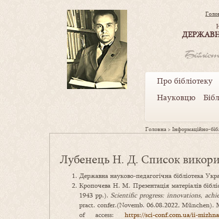
Голо
ДЕРЖАВН
Про бібліотеку
Науковцю
Біб
Головна
>
Інформаційно-бібл
Лубенець Н. Д. Список викор
Державна науково-педагогічна бібліотека Укр
Кропочева Н. М. Презентація матеріалів бібл
1943 рр.).
Scientific progress: innovations, ach
pract. confer.(Novemb. 06.08.2022, München).
of access:
https://sci-conf.com.ua/ii-mizh