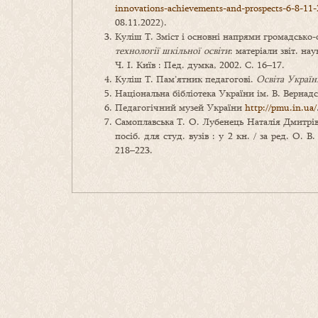
innovations-achievements-and-prospects-6-8-1
08.11.2022).
Куліш Т. Зміст і основні напрями громадсько-о
технології шкільної освіти
: матеріали звіт. н
Ч. І. Київ : Пед. думка, 2002. С. 16–17.
Куліш Т. Пам’ятник педагогові.
Освіта Україн
Національна бібліотека України ім. В. Вернад
Педагогічний музей України
http://pmu.in.ua/
Самоплавська Т. О. Лубенець Наталія Дмитрів
посіб. для студ. вузів : у 2 кн. / за ред. О. 
218–223.