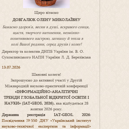
Щиро вітаємо
ДОВГАЛЮК ОЛЕНУ МИКОЛАЇВНУ
Бажаємо здоров’я, весни в душі, яскравого сонця,
щастя, творчого натхнення, незмінно-
позитивнвого настрою, затишку
й
тепла в
колі
В
ашої
родини
,
серед друзів і колег!
Директор та колектив ДНПБ України ім. В. О.
Сухомлинського НАПН України Л. Д. Березівська
13.07.2026
Шановні колеги!
Запрошуємо до активної участі у Другій
Міжнародній науково-практичній конференції
«
ІНФОРМАЦІЙНО-АНАЛІТИЧНІ
ТРЕНДИ
ГЛОБАЛЬНОЇ ВІДКРИТОЇ ОСВІТИ І
НАУКИ
» (IAT-GEOS, 2026),
яка відбудеться 28
жовтня 2026 року.
Державна реєстрація IAT-GEOS, 2026
:
Посвідчення №550 ДНУ «Український інститут
науково-технічної експертизи та інформації»