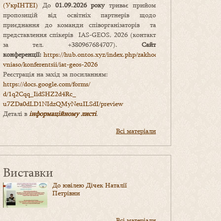
(УкрІНТЕІ)
До
01.09.2026 року
триває прийом
пропозицій від освітніх партнерів щодо
приєднання до команди співорганізаторів та
представлення спікерів IAS-GEOS, 2026 (контакт
за тел. +380967684707).
Сайт
конференції:
https://hub.ontos.xyz/index.php/zakhody-
vniaso/konferentsii/iat-geos-2026
Реєстрація на захід за посиланням:
https://docs.google.com/forms/
d/1q2Cqq_IidSHZ2d4Rc_
u7ZDa0dLD1NIdzQMyNeuILSdI/
preview
Деталі в
інформаційному листі
.
Всі матеріали
Виставки
До ювілею Дічек Наталії
Петрівни
Всі матеріали