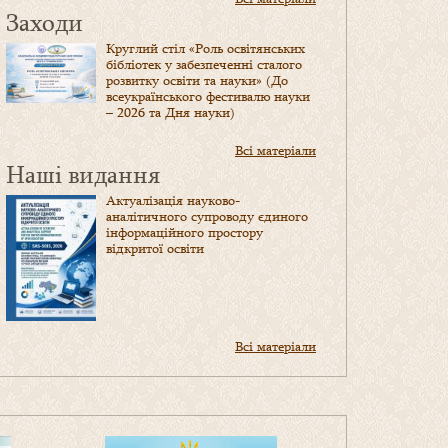
Заходи
Круглий стіл «Роль освітянських
бібліотек у забезпеченні сталого
розвитку освіти та науки» (До
всеукраїнського фестивалю науки
– 2026 та Дня науки)
Всі матеріали
Наші видання
Актуалізація науково-
аналітичного супроводу єдиного
інформаційного простору
відкритої освіти
Всі матеріали