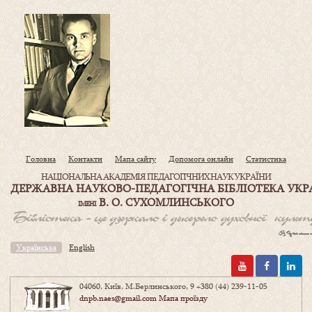
Головна
Контакти
Мапа сайту
Допомога онлайн
Статистика
НАЦІОНАЛЬНА АКАДЕМІЯ ПЕДАГОГІЧНИХ НАУК УКРАЇНИ
ДЕРЖАВНА НАУКОВО-ПЕДАГОГІЧНА БІБЛІОТЕКА УКР
В. О. СУХОМЛИНСЬКОГО
ІМЕНІ
Українська
English
04060, Київ, М.Берлинського, 9
+380 (44) 239-11-05
dnpb.naes@gmail.com
Мапа проїзду