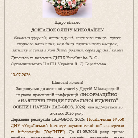
Щиро вітаємо
ДОВГАЛЮК ОЛЕНУ МИКОЛАЇВНУ
Бажаємо здоров’я, весни в душі, яскравого сонця, щастя,
творчого натхнення, незмінно-позитивнвого настрою,
затишку
й
тепла в колі
В
ашої
родини
,
серед друзів і колег!
Директор та колектив ДНПБ України ім. В. О.
Сухомлинського НАПН України Л. Д. Березівська
13.07.2026
Шановні колеги!
Запрошуємо до активної участі у Другій Міжнародній
науково-практичній конференції
«
ІНФОРМАЦІЙНО-
АНАЛІТИЧНІ ТРЕНДИ
ГЛОБАЛЬНОЇ ВІДКРИТОЇ
ОСВІТИ І НАУКИ
» (IAT-GEOS, 2026),
яка відбудеться 28
жовтня 2026 року.
Державна реєстрація IAT-GEOS, 2026
:
Посвідчення №550
ДНУ «Український інститут науково-технічної експертизи
та інформації» (УкрІНТЕІ)
До
01.09.2026 року
триває
прийом пропозицій від освітніх партнерів щодо