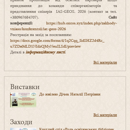
приєднання до команди співорганізаторів та
представлення спікерів IAS-GEOS, 2026 (контакт за тел.
+380967684707).
Сайт
конференції:
https://hub.ontos.xyz/index.php/zakhody-
vniaso/konferentsii/iat-geos-2026
Реєстрація на захід за посиланням:
https://docs.google.com/forms/
d/1q2Cqq_IidSHZ2d4Rc_
u7ZDa0dLD1NIdzQMyNeuILSdI/
preview
Деталі в
інформаційному листі
.
Всі матеріали
Виставки
До ювілею Дічек Наталії Петрівни
Всі матеріали
Заходи
Круглий стіл «Роль освітянських бібліотек