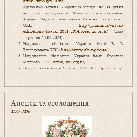
https://dnpb.gov.ua/ua/
.
Кравченко Наталія. «Борець за освіту» (до 180-річчя
від дня народження Миколи Олександровича
Корфа). Педагогічний музей України: офіц. сайт.
URL:
http://pmu.in.ua/virtual-
exhibitions/vistavki_2011_2014/borec_za_osvit/
(дата
зверення: 14.06.2024).
Національна бібліотека України імені В. І.
Вернадського. URL:
http://www.nbuv.gov.ua/
.
Національна бібліотека України імені Ярослава
Мудрого. URL:
https://nlu.org.ua/
.
Педагогічний музей України. URL:
http://pmu.in.ua/
.
Анонси та оголошення
07.08.2026