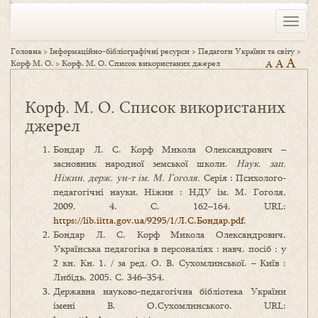
Toggle
naviga
Головна
>
Інформаційно-бібліографічні ресурси
>
Педагоги України та світу
>
A
A
Корф М. О.
>
Корф. М. О. Список використаних джерел
A
Корф. М. О. Список використаних
джерел
Бондар Л. С. Корф Микола Олександрович –
засновник народної земської школи.
Наук. зап.
Ніжин. держ. ун-т ім. М. Гоголя.
Серія : Психолого-
педагогічні науки. Ніжин : НДУ ім. М. Гоголя,
2009. 4. С. 162–164. URL:
https://lib.iitta.gov.ua/9295/1/Л.С.Бондар.pdf
.
Бондар Л. С. Корф Микола Олександрович.
Українська педагогіка в персоналіях : навч. посіб : у
2 кн. Кн. 1. / за ред. О. В. Сухомлинської. – Київ :
Либідь, 2005. С. 346–354.
Державна науково-педагогічна бібліотека України
імені В. О.Сухомлинського. URL: