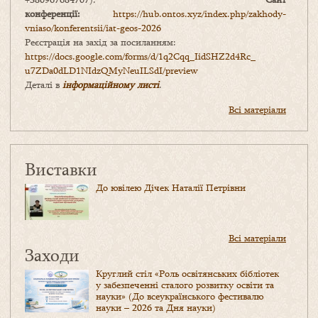
конференції:
https://hub.ontos.xyz/index.php/zakhody-
vniaso/konferentsii/iat-geos-2026
Реєстрація на захід за посиланням:
https://docs.google.com/forms/
d/1q2Cqq_IidSHZ2d4Rc_
u7ZDa0dLD1NIdzQMyNeuILSdI/
preview
Деталі в
інформаційному листі
.
Всі матеріали
Виставки
До ювілею Дічек Наталії Петрівни
Всі матеріали
Заходи
Круглий стіл «Роль освітянських бібліотек
у забезпеченні сталого розвитку освіти та
науки» (До всеукраїнського фестивалю
науки – 2026 та Дня науки)