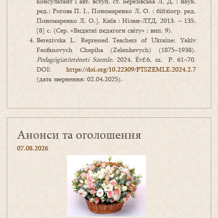
консультант і авт. вступ. ст. Березівська Л. Д. ; наук.
ред.: Рогова П. І., Пономаренко Л. О. ; бібліогр. ред.
Пономаренко Л. О.]. Київ : Нілан-ЛТД, 2013. – 135,
[8] с. (Сер. «Видатні педагоги світу» ; вип. 9).
Berezivska L. Repressed Teachers of Ukraine: Yakiv
Feofanovych Chepiha (Zelenkevych) (1875–1938).
Pedag
ó
giat
ö
rt
é
neti
Szemle
. 2024. Évf.6, sz. P. 61–70.
DOI:
https://doi.org/10.22309/PTSZEMLE.2024.2.7
(дата звернення: 02.04.2025).
Анонси та оголошення
07.08.2026