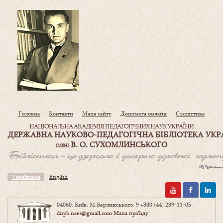
Головна
Контакти
Мапа сайту
Допомога онлайн
Статистика
НАЦІОНАЛЬНА АКАДЕМІЯ ПЕДАГОГІЧНИХ НАУК УКРАЇНИ
ДЕРЖАВНА НАУКОВО-ПЕДАГОГІЧНА БІБЛІОТЕКА УКР
В. О. СУХОМЛИНСЬКОГО
ІМЕНІ
Українська
English
04060, Київ, М.Берлинського, 9
+380 (44) 239-11-05
dnpb.naes@gmail.com
Мапа проїзду