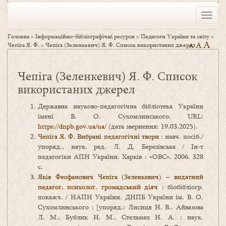
Toggle
naviga
Головна
>
Інформаційно-бібліографічні ресурси
>
Педагоги України та світу
>
A
A
Чепіга Я. Ф.
>
Чепіга (Зеленкевич) Я. Ф. Список використаних джерел
A
Чепіга (Зеленкевич) Я. Ф. Список
використаних джерел
Державна науково-педагогічна бібліотека України
імені В. О. Сухомлинського. URL:
https://dnpb.gov.ua/ua/
(дата звернення: 19.03.2025).
Чепіга Я. Ф. Вибрані педагогічні твори
: навч. посіб./
упоряд., наук. ред. Л. Д. Березівська / Ін-т
педагогіки АПН України. Харків : «ОВС», 2006. 328
с.
Яків Феофанович Чепіга (Зеленкевич) – видатний
педагог, психолог, громадський діяч
: біобібліогр.
покажч. / НАПН України, ДНПБ України ім. В. О.
Сухомлинського ; [упоряд.: Лисиця Н. В., Айвазова
Л. М., Бублик Н. М., Стельмах Н. А. ; наук.