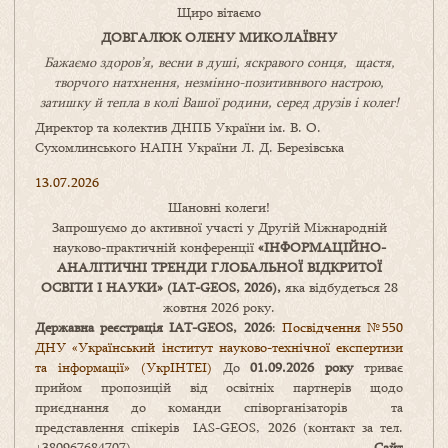
Щиро вітаємо
ДОВГАЛЮК ОЛЕНУ МИКОЛАЇВНУ
Бажаємо здоров’я, весни в душі, яскравого сонця, щастя,
творчого натхнення, незмінно-позитивнвого настрою,
затишку
й
тепла в колі
В
ашої
родини
,
серед друзів і колег!
Директор та колектив ДНПБ України ім. В. О.
Сухомлинського НАПН України Л. Д. Березівська
13.07.2026
Шановні колеги!
Запрошуємо до активної участі у Другій Міжнародній
науково-практичній конференції
«
ІНФОРМАЦІЙНО-
АНАЛІТИЧНІ ТРЕНДИ
ГЛОБАЛЬНОЇ ВІДКРИТОЇ
ОСВІТИ І НАУКИ
» (IAT-GEOS, 2026),
яка відбудеться 28
жовтня 2026 року.
Державна реєстрація IAT-GEOS, 2026
:
Посвідчення №550
ДНУ «Український інститут науково-технічної експертизи
та інформації» (УкрІНТЕІ)
До
01.09.2026 року
триває
прийом пропозицій від освітніх партнерів щодо
приєднання до команди співорганізаторів та
представлення спікерів IAS-GEOS, 2026 (контакт за тел.
+380967684707).
Сайт