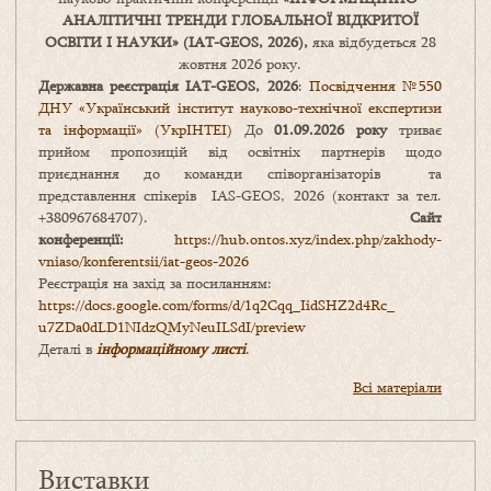
АНАЛІТИЧНІ ТРЕНДИ
ГЛОБАЛЬНОЇ ВІДКРИТОЇ
ОСВІТИ І НАУКИ
» (IAT-GEOS, 2026),
яка відбудеться 28
жовтня 2026 року.
Державна реєстрація IAT-GEOS, 2026
:
Посвідчення №550
ДНУ «Український інститут науково-технічної експертизи
та інформації» (УкрІНТЕІ)
До
01.09.2026 року
триває
прийом пропозицій від освітніх партнерів щодо
приєднання до команди співорганізаторів та
представлення спікерів IAS-GEOS, 2026 (контакт за тел.
+380967684707).
Сайт
конференції:
https://hub.ontos.xyz/index.php/zakhody-
vniaso/konferentsii/iat-geos-2026
Реєстрація на захід за посиланням:
https://docs.google.com/forms/
d/1q2Cqq_IidSHZ2d4Rc_
u7ZDa0dLD1NIdzQMyNeuILSdI/
preview
Деталі в
інформаційному листі
.
Всі матеріали
Виставки