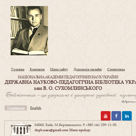
Головна
Контакти
Мапа сайту
Допомога онлайн
Статистика
НАЦІОНАЛЬНА АКАДЕМІЯ ПЕДАГОГІЧНИХ НАУК УКРАЇНИ
ДЕРЖАВНА НАУКОВО-ПЕДАГОГІЧНА БІБЛІОТЕКА УКР
В. О. СУХОМЛИНСЬКОГО
ІМЕНІ
Українська
English
04060, Київ, М.Берлинського, 9
+380 (44) 239-11-05
dnpb.naes@gmail.com
Мапа проїзду