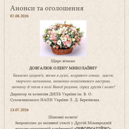
Анонси та оголошення
07.08.2026
Щиро вітаємо
ДОВГАЛЮК ОЛЕНУ МИКОЛАЇВНУ
Бажаємо здоров’я, весни в душі, яскравого сонця, щастя,
творчого натхнення, незмінно-позитивнвого настрою,
затишку
й
тепла в колі
В
ашої
родини
,
серед друзів і колег!
Директор та колектив ДНПБ України ім. В. О.
Сухомлинського НАПН України Л. Д. Березівська
13.07.2026
Шановні колеги!
Запрошуємо до активної участі у Другій Міжнародній
науково-практичній конференції
«
ІНФОРМАЦІЙНО-