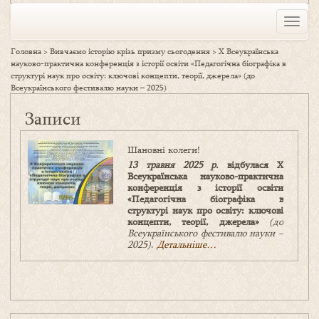
Toggle
naviga
Головна
>
Вивчаємо історію крізь призму сьогодення
>
Х Всеукраїнська
науково-практична конференція з історії освіти «Педагогічна біографіка в
структурі наук про освіту: ключові концепти, теорії, джерела» (до
Всеукраїнського фестивалю науки – 2025)
Записи
Шановні колеги!
13 травня 2025 р
.
відбулася Х
Всеукраїнська науково-практична
конференція з історії освіти
«Педагогічна біографіка в
структурі наук про освіту: ключові
концепти, теорії, джерела»
(до
Всеукраїнського фестивалю науки –
2025)
.
Детальніше…