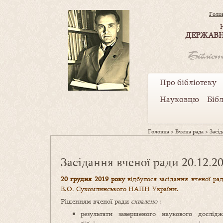
Голо
ДЕРЖАВН
Про бібліотеку
Науковцю
Біб
Головна
>
Вчена рада
>
Засі
Засідання вченої ради 20.12.2
20 грудня 2019 року
відбулося засідання вченої рад
В.О. Сухомлинського НАПН України.
Рішенням вченої ради
схвалено
:
результати завершеного наукового дослід