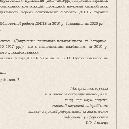
 середовища», прикладне (2017–2019рр.), науковий керівник
 соціальних комунікацій, провідний науковий співробітник
 діяльності мережі освітянських бібліотек ДНПБ України
ібліотечної роботи ДНПБ за 2019 р. і завдання на 2020 р.;
;
єктом «Документи психолого-педагогічного та історико-
50–1917 рр.)», що є національним надбанням, за 2019 р.
ного функціонування);
ереження фонду ДНПБ України ім. В. О. Сухомлинського на
ення
:
ії», вип. 3
Матеріал підготувала
в. о. вченого секретаря вченої ради,
канд.
пед.
наук
, доцент,
старший науковий співробітник
відділу наукової реферативної та аналітичної
інформації у сфері освіти
І.О. Агалець