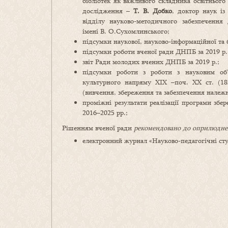
бібліотек як важливого складника освітнього
дослідження –
Т. В.
Добко
, доктор наук із
відділу науково-методичного забезпечення
імені В. О.Сухомлинського;
підсумки наукової, науково-інформаційної та б
підсумки роботи вченої ради ДНПБ за 2019 р.
звіт Ради молодих вчених ДНПБ за 2019 р.;
підсумки роботи з роботи з науковим об’
культурного напряму ХІХ –поч. ХХ ст. (18
(вивчення, збереження та забезпечення належ
проміжні результати реалізації програми зб
2016–2025 рр.;
Рішенням вченої ради
рекомендовано до оприлюдн
електронний журнал «Науково-педагогічні студ