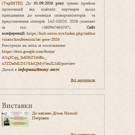
(УкрІНТЕІ)
До
01.09.2026 року
триває прийом
пропозицій від освітніх партнерів щодо
приєднання до команди співорганізаторів та
представлення спікерів IAS-GEOS, 2026 (контакт
за тел. +380967684707).
Сайт
конференції:
https://hub.ontos.xyz/index.php/zakhody-
vniaso/konferentsii/iat-geos-2026
Реєстрація на захід за посиланням:
https://docs.google.com/forms/
d/1q2Cqq_IidSHZ2d4Rc_
u7ZDa0dLD1NIdzQMyNeuILSdI/
preview
Деталі в
інформаційному листі
.
Всі матеріали
Виставки
До ювілею Дічек Наталії
Петрівни
Всі матеріали