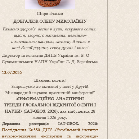
Щиро вітаємо
ДОВГАЛЮК ОЛЕНУ МИКОЛАЇВНУ
Бажаємо здоров’я, весни в душі, яскравого сонця,
щастя, творчого натхнення, незмінно-
позитивнвого настрою, затишку
й
тепла в
колі
В
ашої
родини
,
серед друзів і колег!
Директор та колектив ДНПБ України ім. В. О.
Сухомлинського НАПН України Л. Д. Березівська
13.07.2026
Шановні колеги!
Запрошуємо до активної участі у Другій
Міжнародній науково-практичній конференції
«
ІНФОРМАЦІЙНО-АНАЛІТИЧНІ
ТРЕНДИ
ГЛОБАЛЬНОЇ ВІДКРИТОЇ ОСВІТИ І
НАУКИ
» (IAT-GEOS, 2026),
яка відбудеться 28
жовтня 2026 року.
Державна реєстрація IAT-GEOS, 2026
:
Посвідчення №550 ДНУ «Український інститут
науково-технічної експертизи та інформації»