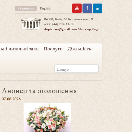
Українська
English
04060, Київ, М.Берлинського, 9
+380 (44) 239-11-05
dnpb.naes@gmail.com
Мапа проїзду
ьні читальні зали
Послуги
Діяльність
Анонси та оголошення
07.08.2026