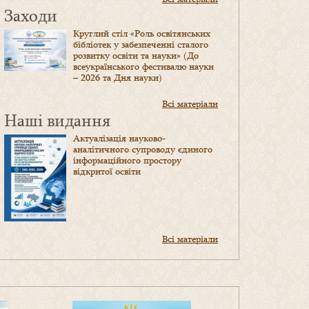
Заходи
Круглий стіл «Роль освітянських
бібліотек у забезпеченні сталого
розвитку освіти та науки» (До
всеукраїнського фестивалю науки
– 2026 та Дня науки)
Всі матеріали
Наші видання
Актуалізація науково-
аналітичного супроводу єдиного
інформаційного простору
відкритої освіти
Всі матеріали