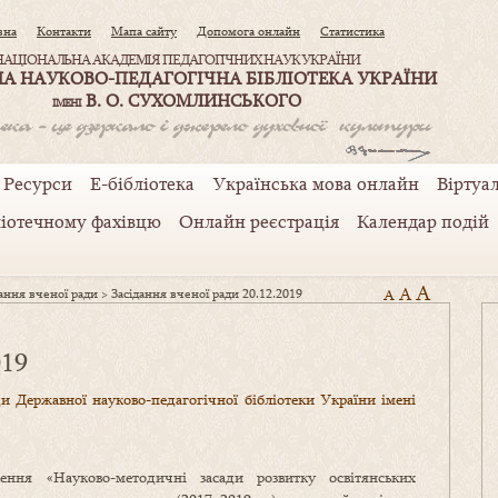
вна
Контакти
Мапа сайту
Допомога онлайн
Статистика
НАЦІОНАЛЬНА АКАДЕМІЯ ПЕДАГОГІЧНИХ НАУК УКРАЇНИ
А НАУКОВО-ПЕДАГОГІЧНА БІБЛІОТЕКА УКРАЇНИ
В. О. СУХОМЛИНСЬКОГО
ІМЕНІ
Ресурси
Е-бібліотека
Українська мова онлайн
Віртуал
ліотечному фахівцю
Онлайн реєстрація
Календар подій
A
A
дання вченої ради
>
Засідання вченої ради 20.12.2019
A
019
и Державної науково-педагогічної бібліотеки України імені
ження «Науково-методичні засади розвитку освітянських