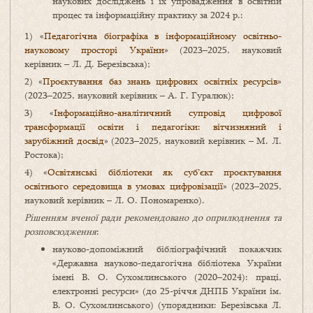
наукових досліджень і їх упровадження в освітній
процес та інформаційну практику за 2024 р.:
1) «
Педагогічна біографіка в інформаційному освітньо-
науковому просторі України
» (2023–2025, науковий
керівник – Л. Д. Березівська);
2) «
Проєктування баз знань цифрових освітніх ресурсів
»
(2023–2025, науковий керівник – А. Г. Гуралюк)
;
3) «
Інформаційно-аналітичний супровід цифрової
трансформації освіти і педагогіки: вітчизняний і
зарубіжний досвід
» (2023–2025, науковий керівник – М. Л.
Ростока)
;
4) «
Освітянські бібліотеки як суб’єкт проєктування
освітнього середовища в умовах цифровізації
» (2023–2025,
науковий керівник – Л. О. Пономаренко).
Рішенням вченої ради рекомендовано до оприлюднення та
розповсюдження
:
науково-допоміжний бібліографічний покажчик
«Державна науково-педагогічна бібліотека України
імені В. О. Сухомлинського (2020–2024): праці,
електронні ресурси» (до 25-річчя ДНПБ України ім.
В. О. Сухомлинського) (упорядники: Березівська Л.