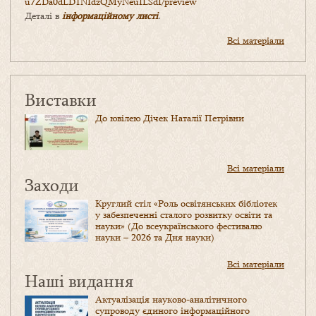
u7ZDa0dLD1NIdzQMyNeuILSdI/
preview
Деталі в
інформаційному листі
.
Всі матеріали
Виставки
До ювілею Дічек Наталії Петрівни
Всі матеріали
Заходи
Круглий стіл «Роль освітянських бібліотек
у забезпеченні сталого розвитку освіти та
науки» (До всеукраїнського фестивалю
науки – 2026 та Дня науки)
Всі матеріали
Наші видання
Актуалізація науково-аналітичного
супроводу єдиного інформаційного