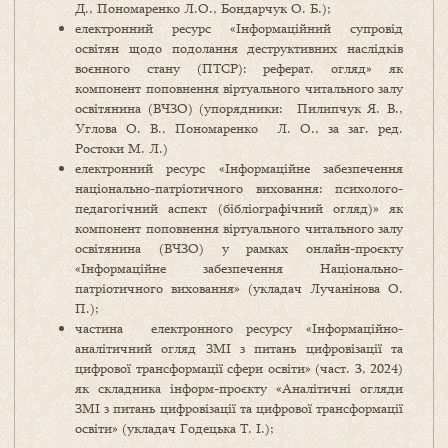
Д., Пономаренко Л.О., Бондарчук О. Б.);
електронний ресурс «Інформаційний супровід
освітян щодо подолання деструктивних наслідків
воєнного стану (ПТСР): реферат. огляд» як
компонент поповнення віртуального читального залу
освітянина (ВЧЗО) (упорядники: Пилипчук Я. В.,
Углова О. В., Пономаренко Л. О., за заг. ред.
Ростоки М. Л.)
електронний ресурс «Інформаційне забезпечення
національно-патріотичного виховання: психолого-
педагогічний аспект (бібліографічний огляд)» як
компонент поповнення віртуального читального залу
освітянина (ВЧЗО) у рамках онлайн-проєкту
«Інформаційне забезпечення Національно-
патріотичного виховання» (укладач Лучанінова О.
П.);
частина електронного ресурсу «Інформаційно-
аналітичний огляд ЗМІ з питань цифровізації та
цифрової трансформації сфери освіти» (част. 3, 2024)
як складника інформ-проєкту «Аналітичні огляди
ЗМІ з питань цифровізації та цифрової трансформації
освіти» (укладач Годецька Т. І.);