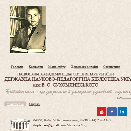
Головна
Контакти
Мапа сайту
Допомога онлайн
Статистика
НАЦІОНАЛЬНА АКАДЕМІЯ ПЕДАГОГІЧНИХ НАУК УКРАЇНИ
ДЕРЖАВНА НАУКОВО-ПЕДАГОГІЧНА БІБЛІОТЕКА УКР
В. О. СУХОМЛИНСЬКОГО
ІМЕНІ
Українська
English
04060, Київ, М.Берлинського, 9
+380 (44) 239-11-05
dnpb.naes@gmail.com
Мапа проїзду