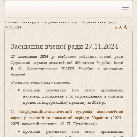
Toggle
naviga
Головна
>
Вчена рада
>
Засідання вченої ради
>
Засідання вченої ради
A
A
27.11.2024
A
Засідання вченої ради 27.11.2024
27 листопада 2024 р.
відбулося засідання вченої ради
Державної науково-педагогічної бібліотеки України імені
В. О. Сухомлинського НАПН України в змішаному
форматі.
Рішенням вченої ради схвалено:
проміжні результати 1-го етапу прикладних
наукових досліджень і їх упровадження в освітній
процес та інформаційну практику за 2024 р.:
1) «
Інформаційно-аналітичний супровід психологічної
науки у воєнний та повоєнний періоди України
» (2024–
2025, науковий керівник – О. П. Лучанінова);
проміжні результати 2-го етапу прикладних