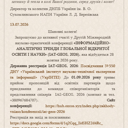
затишку
й
тепла в колі
В
ашої
родини
,
серед друзів і колег!
Директор та колектив ДНПБ України ім. В. О.
Сухомлинського НАПН України Л. Д. Березівська
13.07.2026
Шановні колеги!
Запрошуємо до активної участі у Другій Міжнародній
науково-практичній конференції
«
ІНФОРМАЦІЙНО-
АНАЛІТИЧНІ ТРЕНДИ
ГЛОБАЛЬНОЇ ВІДКРИТОЇ
ОСВІТИ І НАУКИ
» (IAT-GEOS, 2026),
яка відбудеться 28
жовтня 2026 року.
Державна реєстрація IAT-GEOS, 2026
:
Посвідчення №550
ДНУ «Український інститут науково-технічної експертизи
та інформації» (УкрІНТЕІ)
До
01.09.2026 року
триває
прийом пропозицій від освітніх партнерів щодо
приєднання до команди співорганізаторів та
представлення спікерів IAS-GEOS, 2026 (контакт за тел.
+380967684707).
Сайт
конференції:
https://hub.ontos.xyz/index.php/zakhody-
vniaso/konferentsii/iat-geos-2026
Реєстрація на захід за посиланням:
https://docs.google.com/forms/
d/1q2Cqq_IidSHZ2d4Rc_