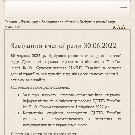
Toggle
naviga
Головна
>
Вчена рада
>
Засідання вченої ради
>
Засідання вченої ради
A
A
30.06.2022
A
Засідання вченої ради 30.06.2022
30
червня 2022 р.
відбулося розширене засідання вченої
ради Державної науково-педагогічної бібліотеки України
імені В. О. Сухомлинського НАПН України за участю
адміністрації та завідувачів відділів (у змішаному режимі –
очному та онлайн).
Рішенням вченої ради схвалено:
Звіт про наукову, науково-організаційну, науково-
інформаційну та бібліотечну роботу ДНПБ України
ім. В. О. Сухомлинського за І півріччя 2022 р.;
Концепцію сторінки вебпорталу ДНПБ України
ім. В. О. Сухомлинського з вивчення та
популяризування української мови.
Рішенням вченої ради затверджено: