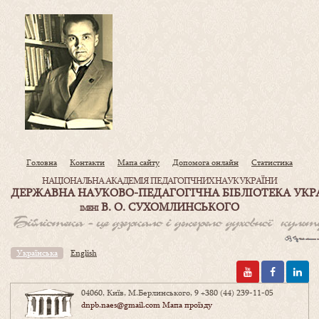
Головна
Контакти
Мапа сайту
Допомога онлайн
Статистика
НАЦІОНАЛЬНА АКАДЕМІЯ ПЕДАГОГІЧНИХ НАУК УКРАЇНИ
ДЕРЖАВНА НАУКОВО-ПЕДАГОГІЧНА БІБЛІОТЕКА УКР
В. О. СУХОМЛИНСЬКОГО
ІМЕНІ
Українська
English
04060, Київ, М.Берлинського, 9
+380 (44) 239-11-05
dnpb.naes@gmail.com
Мапа проїзду