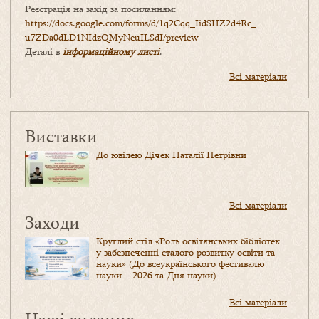
Реєстрація на захід за посиланням:
https://docs.google.com/forms/
d/1q2Cqq_IidSHZ2d4Rc_
u7ZDa0dLD1NIdzQMyNeuILSdI/
preview
Деталі в
інформаційному листі
.
Всі матеріали
Виставки
До ювілею Дічек Наталії Петрівни
Всі матеріали
Заходи
Круглий стіл «Роль освітянських бібліотек
у забезпеченні сталого розвитку освіти та
науки» (До всеукраїнського фестивалю
науки – 2026 та Дня науки)
Всі матеріали
Наші видання