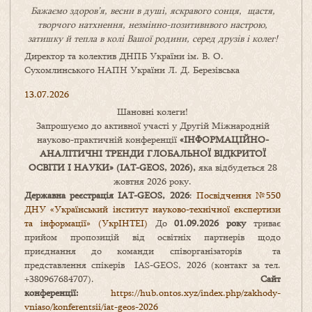
Бажаємо здоров’я, весни в душі, яскравого сонця, щастя,
творчого натхнення, незмінно-позитивнвого настрою,
затишку
й
тепла в колі
В
ашої
родини
,
серед друзів і колег!
Директор та колектив ДНПБ України ім. В. О.
Сухомлинського НАПН України Л. Д. Березівська
13.07.2026
Шановні колеги!
Запрошуємо до активної участі у Другій Міжнародній
науково-практичній конференції
«
ІНФОРМАЦІЙНО-
АНАЛІТИЧНІ ТРЕНДИ
ГЛОБАЛЬНОЇ ВІДКРИТОЇ
ОСВІТИ І НАУКИ
» (IAT-GEOS, 2026),
яка відбудеться 28
жовтня 2026 року.
Державна реєстрація IAT-GEOS, 2026
:
Посвідчення №550
ДНУ «Український інститут науково-технічної експертизи
та інформації» (УкрІНТЕІ)
До
01.09.2026 року
триває
прийом пропозицій від освітніх партнерів щодо
приєднання до команди співорганізаторів та
представлення спікерів IAS-GEOS, 2026 (контакт за тел.
+380967684707).
Сайт
конференції:
https://hub.ontos.xyz/index.php/zakhody-
vniaso/konferentsii/iat-geos-2026