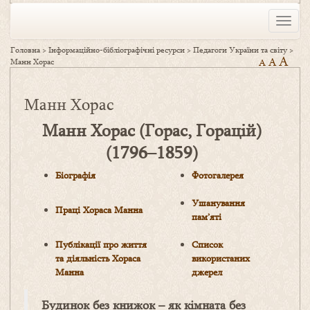
Toggle
naviga
Головна
>
Інформаційно-бібліографічні ресурси
>
Педагоги України та світу
>
A
A
Манн Хорас
A
Манн Хорас
Манн Хорас (Горас, Горацій)
(1796–1859)
Біографія
Фотогалерея
Ушанування
П
раці
Хораса Манна
пам’яті
Публікації про життя
Список
та діяльність Хораса
використаних
Манна
джерел
Будинок без книжок – як кімната без