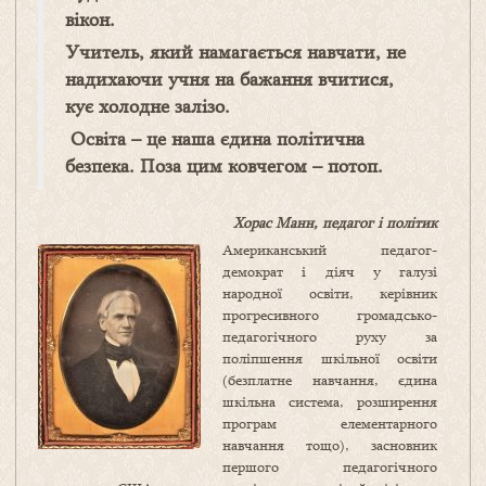
вікон.
Учитель, який
намагається навчати, не
надихаючи
учня
на
бажання вчитися,
кує холодне залізо.
Освіта – це наша єдина політична
безпека. Поза цим ковчегом – потоп.
Хорас Манн, педагог і політик
Американський педагог-
демократ і діяч у галузі
народної освіти, керівник
прогресивного громадсько-
педагогічного руху за
поліпшення шкільної освіти
(безплатне навчання, єдина
шкільна система, розширення
програм елементарного
навчання тощо), засновник
першого педагогічного