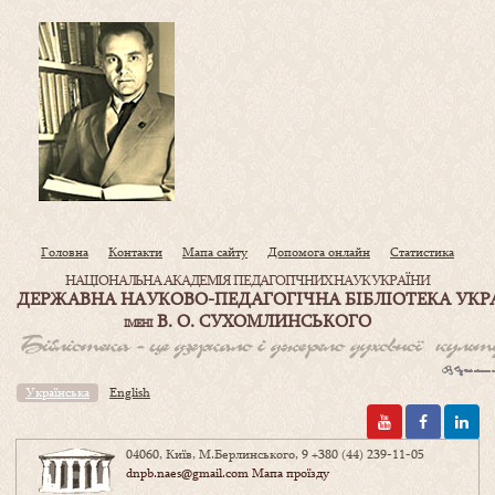
Головна
Контакти
Мапа сайту
Допомога онлайн
Статистика
НАЦІОНАЛЬНА АКАДЕМІЯ ПЕДАГОГІЧНИХ НАУК УКРАЇНИ
ДЕРЖАВНА НАУКОВО-ПЕДАГОГІЧНА БІБЛІОТЕКА УКР
В. О. СУХОМЛИНСЬКОГО
ІМЕНІ
Українська
English
04060, Київ, М.Берлинського, 9
+380 (44) 239-11-05
dnpb.naes@gmail.com
Мапа проїзду