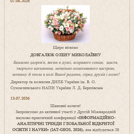
07.08.2026
Щиро вітаємо
ДОВГАЛЮК ОЛЕНУ МИКОЛАЇВНУ
Бажаємо здоров’я, весни в душі, яскравого сонця, щастя,
творчого натхнення, незмінно-позитивнвого настрою,
затишку
й
тепла в колі
В
ашої
родини
,
серед друзів і колег!
Директор та колектив ДНПБ України ім. В. О.
Сухомлинського НАПН України Л. Д. Березівська
13.07.2026
Шановні колеги!
Запрошуємо до активної участі у Другій Міжнародній
науково-практичній конференції
«
ІНФОРМАЦІЙНО-
АНАЛІТИЧНІ ТРЕНДИ
ГЛОБАЛЬНОЇ ВІДКРИТОЇ
ОСВІТИ І НАУКИ
» (IAT-GEOS, 2026),
яка відбудеться 28