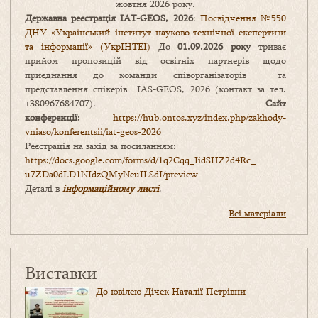
жовтня 2026 року.
Державна реєстрація IAT-GEOS, 2026
:
Посвідчення №550
ДНУ «Український інститут науково-технічної експертизи
та інформації» (УкрІНТЕІ)
До
01.09.2026 року
триває
прийом пропозицій від освітніх партнерів щодо
приєднання до команди співорганізаторів та
представлення спікерів IAS-GEOS, 2026 (контакт за тел.
+380967684707).
Сайт
конференції:
https://hub.ontos.xyz/index.php/zakhody-
vniaso/konferentsii/iat-geos-2026
Реєстрація на захід за посиланням:
https://docs.google.com/forms/
d/1q2Cqq_IidSHZ2d4Rc_
u7ZDa0dLD1NIdzQMyNeuILSdI/
preview
Деталі в
інформаційному листі
.
Всі матеріали
Виставки
До ювілею Дічек Наталії Петрівни