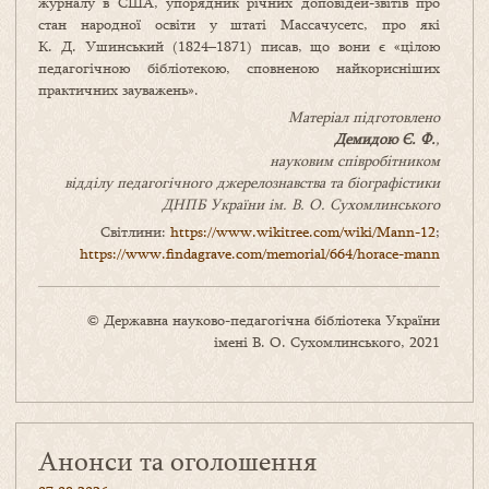
журналу в США, упорядник річних доповідей-звітів про
стан народної освіти у штаті Массачусетс, про які
К. Д. Ушинський (1824–1871) писав, що вони є «цілою
педагогічною бібліотекою, сповненою найкорисніших
практичних зауважень».
Матеріал підготовлено
Демидою
Є.
Ф.
,
науковим співробітником
відділу педагогічного джерелознавства та біографістики
ДНПБ України ім. В. О. Сухомлинського
Світлини:
https://www.wikitree.com/wiki/Mann-12
;
https://www.findagrave.com/memorial/664/horace-mann
© Державна науково-педагогічна бібліотека України
імені В. О. Сухомлинського, 2021
Анонси та оголошення