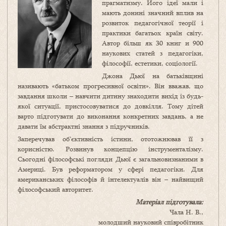
прагматизму. Його ідеї мали і
мають донині значний вплив на
розвиток педагогічної теорії і
практики багатьох країн світу.
Автор більш як 30 книг и 900
наукових статей з педагогіки,
філософії, естетики, соціології.
Джона Дьюї на батьківщині
називають «батьком прогресивної освіти». Він вважав, що
завдання школи – навчити дитину знаходити вихід із будь-
якої ситуації, пристосовуватися до довкілля. Тому дітей
варто підготувати до виконання конкретних завдань, а не
давати їм абстрактні знання з підручників.
Заперечував об’єктивність істини, ототожнював її з
корисністю. Розвинув концепцію інструменталізму.
Сьогодні філософські погляди Дьюї є загальновизнаними в
Америці. Був реформатором у сфері педагогіки. Для
американських філософів й інтелектуалів він – найвищий
філософський авторитет.
Матеріал підготувала:
Чала Н. В.,
молодший науковий співробітник