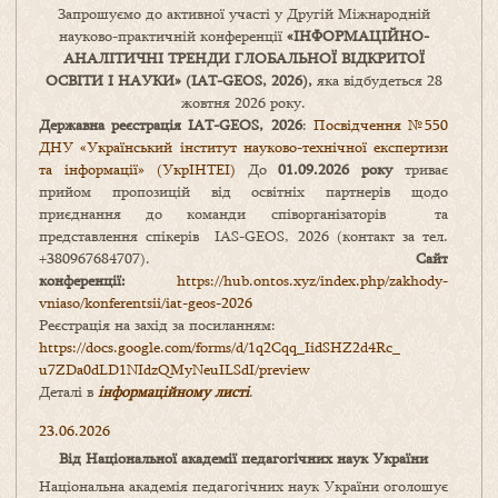
Запрошуємо до активної участі у Другій Міжнародній
науково-практичній конференції
«
ІНФОРМАЦІЙНО-
АНАЛІТИЧНІ ТРЕНДИ
ГЛОБАЛЬНОЇ ВІДКРИТОЇ
ОСВІТИ І НАУКИ
» (IAT-GEOS, 2026),
яка відбудеться 28
жовтня 2026 року.
Державна реєстрація IAT-GEOS, 2026
:
Посвідчення №550
ДНУ «Український інститут науково-технічної експертизи
та інформації» (УкрІНТЕІ)
До
01.09.2026 року
триває
прийом пропозицій від освітніх партнерів щодо
приєднання до команди співорганізаторів та
представлення спікерів IAS-GEOS, 2026 (контакт за тел.
+380967684707).
Сайт
конференції:
https://hub.ontos.xyz/index.php/zakhody-
vniaso/konferentsii/iat-geos-2026
Реєстрація на захід за посиланням:
https://docs.google.com/forms/
d/1q2Cqq_IidSHZ2d4Rc_
u7ZDa0dLD1NIdzQMyNeuILSdI/
preview
Деталі в
інформаційному листі
.
23.06.2026
Від Національної академії педагогічних наук України
Національна академія педагогічних наук України оголошує