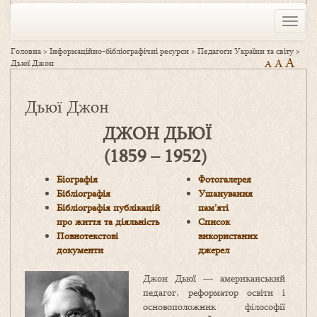
Toggle
naviga
Головна
>
Інформаційно-бібліографічні ресурси
>
Педагоги України та світу
>
A
A
Дьюї Джон
A
Дьюї Джон
ДЖОН ДЬЮЇ
(1859 – 1952)
Біографія
Фотогалерея
Бібліографія
Ушанування
Бібліографія публікацій
пам’яті
про життя та діяльність
Список
Повнотекстові
використаних
документи
джерел
Джон Дьюї — американський
педагог, реформатор освіти і
основоположник філософії