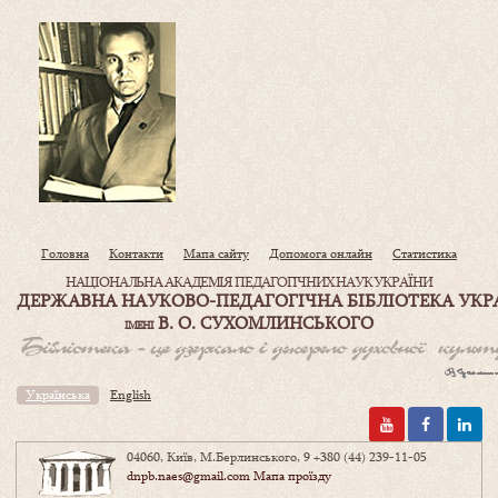
Головна
Контакти
Мапа сайту
Допомога онлайн
Статистика
НАЦІОНАЛЬНА АКАДЕМІЯ ПЕДАГОГІЧНИХ НАУК УКРАЇНИ
ДЕРЖАВНА НАУКОВО-ПЕДАГОГІЧНА БІБЛІОТЕКА УКР
В. О. СУХОМЛИНСЬКОГО
ІМЕНІ
Українська
English
04060, Київ, М.Берлинського, 9
+380 (44) 239-11-05
dnpb.naes@gmail.com
Мапа проїзду