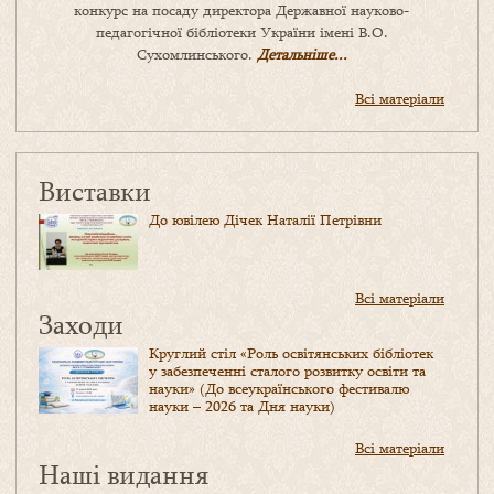
конкурс на посаду директора Державної науково-
педагогічної бібліотеки України імені В.О.
Сухомлинського.
Детальніше...
Всі матеріали
Виставки
До ювілею Дічек Наталії Петрівни
Всі матеріали
Заходи
Круглий стіл «Роль освітянських бібліотек
у забезпеченні сталого розвитку освіти та
науки» (До всеукраїнського фестивалю
науки – 2026 та Дня науки)
Всі матеріали
Наші видання