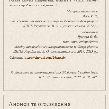
Учений керував аспірантами, заснував в Україні наукову
школу з проблем самосвідомості.
Матеріал підготувала
Лога Т. В.
,
зав. сектору наукової організації та зберігання фондів філії
ДНПБ України ім. В. О. Сухомлинського,
2012
р.,
Доповн
ила
Демида Є.
Ф.
,
мол. наук. співробітник
відділу педагогічного джерелознавства та біографістики
ДНПБ України ім. В. О. Сухомлинського, 2019, 2023 рр.
Світлина:
https://tinyurl.com/26unxebj
©
Державна науково-педагогічна бібліотека України імені
В. О. Сухомлинського,
2012, 2019, 2023
Анонси та оголошення