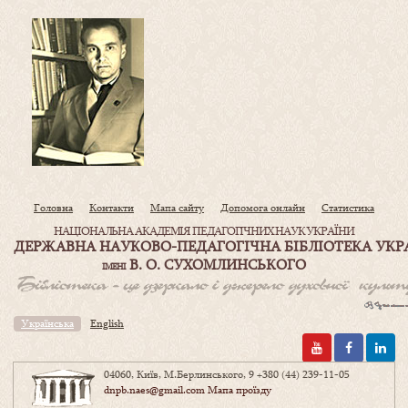
Головна
Контакти
Мапа сайту
Допомога онлайн
Статистика
НАЦІОНАЛЬНА АКАДЕМІЯ ПЕДАГОГІЧНИХ НАУК УКРАЇНИ
ДЕРЖАВНА НАУКОВО-ПЕДАГОГІЧНА БІБЛІОТЕКА УКР
В. О. СУХОМЛИНСЬКОГО
ІМЕНІ
Українська
English
04060, Київ, М.Берлинського, 9
+380 (44) 239-11-05
dnpb.naes@gmail.com
Мапа проїзду