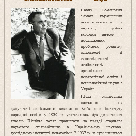
Павло Романович
Чамата – український
вчений-психолог і
педагог, зробив
вагомий внесок у
дослідження
проблеми розвитку
свідомості й
самосвідомості
особистості,
організатор
педагогічної освіти і
психологічної науки в
Україні.
Після закінчення
навчання на
факультеті соціального виховання Київського інституту
народної освіти у 1930 р. учителював, був директором
школи. Пізніше почав працювати на посаді старшого
наукового співробітника в Українському науково-
дослідному інституті педагогіки. З 1937 р. за сумісництвом