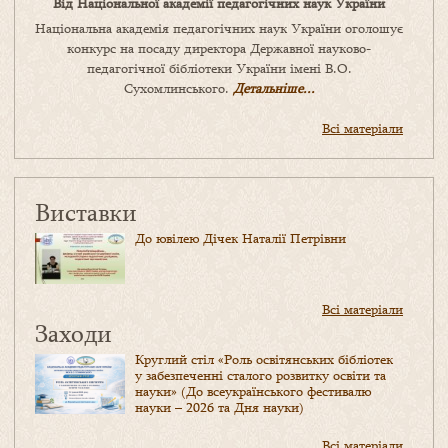
Від Національної академії педагогічних наук України
Національна академія педагогічних наук України оголошує
конкурс на посаду директора Державної науково-
педагогічної бібліотеки України імені В.О.
Сухомлинського.
Детальніше...
Всі матеріали
Виставки
До ювілею Дічек Наталії Петрівни
Всі матеріали
Заходи
Круглий стіл «Роль освітянських бібліотек
у забезпеченні сталого розвитку освіти та
науки» (До всеукраїнського фестивалю
науки – 2026 та Дня науки)
Всі матеріали