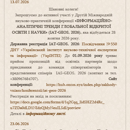
13.07.2026
Шановні колеги!
Запрошуємо до активної участі у Другій Міжнародній
науково-практичній конференції
«
ІНФОРМАЦІЙНО-
АНАЛІТИЧНІ ТРЕНДИ
ГЛОБАЛЬНОЇ ВІДКРИТОЇ
ОСВІТИ І НАУКИ
» (IAT-GEOS, 2026),
яка відбудеться 28
жовтня 2026 року.
Державна реєстрація IAT-GEOS, 2026
:
Посвідчення №550
ДНУ «Український інститут науково-технічної експертизи
та інформації» (УкрІНТЕІ)
До
01.09.2026 року
триває
прийом пропозицій від освітніх партнерів щодо
приєднання до команди співорганізаторів та
представлення спікерів IAS-GEOS, 2026 (контакт за тел.
+380967684707).
Сайт
конференції:
https://hub.ontos.xyz/index.php/zakhody-
vniaso/konferentsii/iat-geos-2026
Реєстрація на захід за посиланням:
https://docs.google.com/forms/
d/1q2Cqq_IidSHZ2d4Rc_
u7ZDa0dLD1NIdzQMyNeuILSdI/
preview
Деталі в
інформаційному листі
.
23.06.2026