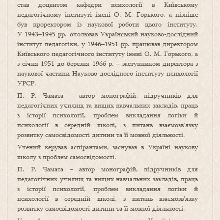
став доцентом кафедри психології в Київському
педагогічному інституті імені О. М. Горького, а пізніше
був проректором із наукової роботи цього інституту.
У 1943–1945 pp. очолював Український науково-дослідний
інститут педагогіки, у 1946–1951 рр. працював директором
Київського педагогічного інституту імені О. М. Горького, а
з січня 1951 до березня 1966 р. – заступником директора з
наукової частини Науково-дослідного інституту психології
УРСР.
П. Р. Чамата – автор монографій, підручників для
педагогічних училищ та вищих навчальних закладів, праць
з історії психології, проблем викладання логіки й
психології в середній школі, з питань взаємозв’язку
розвитку самосвідомості дитини та її мовної діяльності.
Учений керував аспірантами, заснував в Україні наукову
школу з проблем самосвідомості.
П. Р. Чамата – автор монографій, підручників для
педагогічних училищ та вищих навчальних закладів, праць
з історії психології, проблем викладання логіки й
психології в середній школі, з питань взаємозв’язку
розвитку самосвідомості дитини та її мовної діяльності.