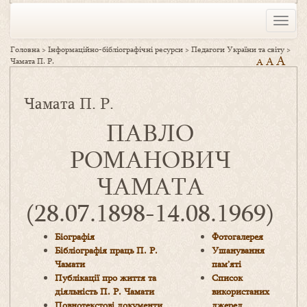
Toggle
naviga
Головна
>
Інформаційно-бібліографічні ресурси
>
Педагоги України та світу
>
A
A
Чамата П. Р.
A
Чамата П. Р.
ПАВЛО
РОМАНОВИЧ
ЧАМАТА
(28.07.1898-14.08.1969)
Біографія
Фотогалерея
Бібліографія праць П. Р.
Ушанування
Чамати
пам’яті
Публікації про життя та
Список
діяльність П. Р. Чамати
використаних
Повнотекстові документи
джерел