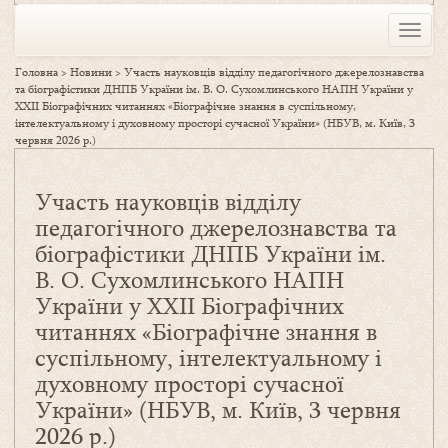
Toggle
naviga
Головна
>
Новини
>
Участь науковців відділу педагогічного джерелознавства
та біографістики ДНПБ України ім. В. О. Сухомлинського НАПН України у
ХХІІ Біографічних читаннях «Біографічне знання в суспільному,
інтелектуальному і духовному просторі сучасної України» (НБУВ, м. Київ, 3
червня 2026 р.)
Участь науковців відділу
педагогічного джерелознавства та
біографістики ДНПБ України ім.
В. О. Сухомлинського НАПН
України у ХХІІ Біографічних
читаннях «Біографічне знання в
суспільному, інтелектуальному і
духовному просторі сучасної
України» (НБУВ, м. Київ, 3 червня
2026 р.)