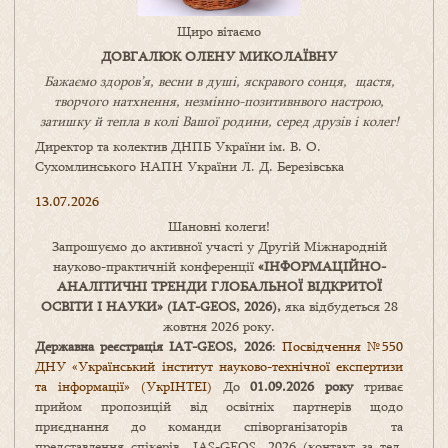
Щиро вітаємо
ДОВГАЛЮК ОЛЕНУ МИКОЛАЇВНУ
Бажаємо здоров’я, весни в душі, яскравого сонця, щастя,
творчого натхнення, незмінно-позитивнвого настрою,
затишку
й
тепла в колі
В
ашої
родини
,
серед друзів і колег!
Директор та колектив ДНПБ України ім. В. О.
Сухомлинського НАПН України Л. Д. Березівська
13.07.2026
Шановні колеги!
Запрошуємо до активної участі у Другій Міжнародній
науково-практичній конференції
«
ІНФОРМАЦІЙНО-
АНАЛІТИЧНІ ТРЕНДИ
ГЛОБАЛЬНОЇ ВІДКРИТОЇ
ОСВІТИ І НАУКИ
» (IAT-GEOS, 2026),
яка відбудеться 28
жовтня 2026 року.
Державна реєстрація IAT-GEOS, 2026
:
Посвідчення №550
ДНУ «Український інститут науково-технічної експертизи
та інформації» (УкрІНТЕІ)
До
01.09.2026 року
триває
прийом пропозицій від освітніх партнерів щодо
приєднання до команди співорганізаторів та
представлення спікерів IAS-GEOS, 2026 (контакт за тел.