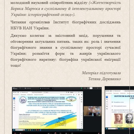
молодший науковий співробітник відділу
(«Життєтворчість
Бориса Мартоса в суспільному й інтелектуальному просторі
України: історіографічний огляд»)
.
Читання організував Інститут біографічних досліджень
НБУВ НАН України.
Дякуємо колегам за змістовний захід, порушення та
обговорення актуальних питань, таких як: роль і значення
біографічного знання в суспільному просторі сучасної
України; розмаїття форм та жанрів українського
біографічного наративу; біографіка української еміграції
тощо!
Матеріал підготувала
Тетяна Деревянко