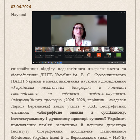
03.06.2026
Наукові
співробітники відділу педагогічного джерелознавства та
біографістики ДНПБ України ім. В. О. Сухомлинського
НАПН України в межах виконання наукового дослідження
«Українська педагогічна біографіка в контексті
європейського та світового освітньо-наукового,
інформаційного простору»
(2026–2028, керівник – академік
Лариса Березівська) взяли участь у ХХІІ Біографічних
читаннях
«Біографічне знання в суспільному,
інтелектуальному і духовному просторі сучасної України»
,
присвячених пам’яті засновника й першого директора
Інституту біографічних досліджень Національної
бібліотеки України імені В. І. Вернадського (далі – НБУВ)