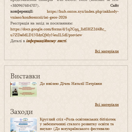
+380967684707).
Сайт
конференції:
https://hub.ontos.xyz/index.php/zakhody-
vniaso/konferentsii/iat-geos-2026
Реєстрація на захід за посиланням:
https://docs.google.com/forms/
d/1q2Cqq_IidSHZ2d4Rc_
u7ZDa0dLD1NIdzQMyNeuILSdI/
preview
Деталі в
інформаційному листі
.
Всі матеріали
Виставки
До ювілею Дічек Наталії Петрівни
Всі матеріали
Заходи
Круглий стіл «Роль освітянських бібліотек
у забезпеченні сталого розвитку освіти та
науки» (До всеукраїнського фестивалю