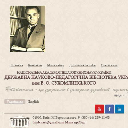
Головна
Контакти
Мапа сайту
Допомога онлайн
Статистика
НАЦІОНАЛЬНА АКАДЕМІЯ ПЕДАГОГІЧНИХ НАУК УКРАЇНИ
ДЕРЖАВНА НАУКОВО-ПЕДАГОГІЧНА БІБЛІОТЕКА УКР
В. О. СУХОМЛИНСЬКОГО
ІМЕНІ
Українська
English
04060, Київ, М.Берлинського, 9
+380 (44) 239-11-05
dnpb.naes@gmail.com
Мапа проїзду