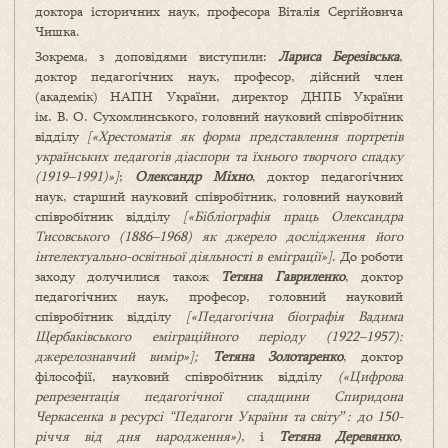
доктора історичних наук, професора Віталія Сергійовича
Чишка.
Зокрема, з доповідями виступили:
Лариса Березівська
,
доктор педагогічних наук, професор, дійсний член
(академік) НАПН України, директор ДНПБ України
ім. В. О. Сухомлинського, головний науковий співробітник
відділу
[«Хрестоматія як форма представлення портретів
українських педагогів діаспори та їхнього творчого спадку
(1919–1991)»]
;
Олександр Міхно
, доктор педагогічних
наук, старший науковий співробітник, головний науковий
співробітник відділу
[«Бібліографія праць Олександра
Тисовського (1886–1968) як джерело дослідження його
інтелектуально-освітньої діяльності в еміграції»]
. До роботи
заходу долучилися також
Тетяна Гавриленко
, доктор
педагогічних наук, професор, головний науковий
співробітник відділу
[«Педагогічна біографія Вадима
Щербаківського еміграційного періоду (1922–1957):
джерелознавчий вимір»];
Тетяна Золотаренко
, доктор
філософії, науковий співробітник відділу
(«Цифрова
репрезентація педагогічної спадщини Спиридона
Черкасенка в ресурсі “Педагоги України та світуˮ: до 150-
річчя від дня народження»)
, і
Тетяна Деревянко
,