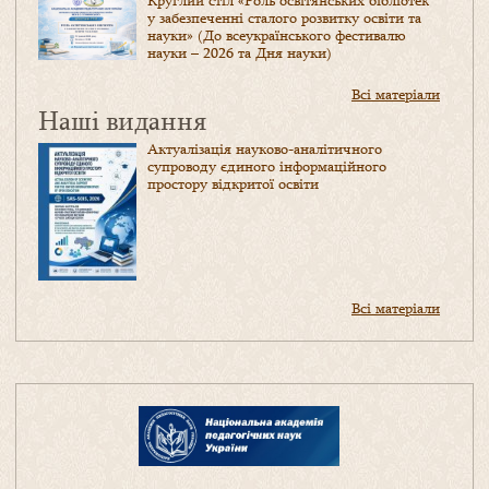
Круглий стіл «Роль освітянських бібліотек
у забезпеченні сталого розвитку освіти та
науки» (До всеукраїнського фестивалю
науки – 2026 та Дня науки)
Всі матеріали
Наші видання
Актуалізація науково-аналітичного
супроводу єдиного інформаційного
простору відкритої освіти
Всі матеріали