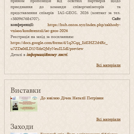
прийом пропозицій від освітніх партнерів щодо
приєднання до команди співорганізаторів та
представлення спікерів IAS-GEOS, 2026 (контакт за тел.
+380967684707).
Сайт
конференції:
https://hub.ontos.xyz/index.php/zakhody-
vniaso/konferentsii/iat-geos-2026
Реєстрація на захід за посиланням:
https://docs.google.com/forms/
d/1q2Cqq_IidSHZ2d4Rc_
u7ZDa0dLD1NIdzQMyNeuILSdI/
preview
Деталі в
інформаційному листі
.
Всі матеріали
Виставки
До ювілею Дічек Наталії Петрівни
Всі матеріали
Заходи