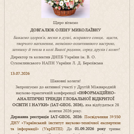
Щиро вітаємо
ДОВГАЛЮК ОЛЕНУ МИКОЛАЇВНУ
Бажаємо здоров’я, весни в душі, яскравого сонця, щастя,
творчого натхнення, незмінно-позитивнвого настрою,
затишку
й
тепла в колі
В
ашої
родини
,
серед друзів і колег!
Директор та колектив ДНПБ України ім. В. О.
Сухомлинського НАПН України Л. Д. Березівська
13.07.2026
Шановні колеги!
Запрошуємо до активної участі у Другій Міжнародній
науково-практичній конференції
«
ІНФОРМАЦІЙНО-
АНАЛІТИЧНІ ТРЕНДИ
ГЛОБАЛЬНОЇ ВІДКРИТОЇ
ОСВІТИ І НАУКИ
» (IAT-GEOS, 2026),
яка відбудеться 28
жовтня 2026 року.
Державна реєстрація IAT-GEOS, 2026
:
Посвідчення №550
ДНУ «Український інститут науково-технічної експертизи
та інформації» (УкрІНТЕІ)
До
01.09.2026 року
триває