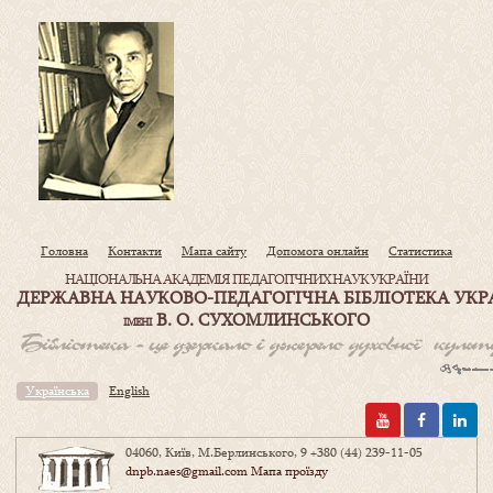
Головна
Контакти
Мапа сайту
Допомога онлайн
Статистика
НАЦІОНАЛЬНА АКАДЕМІЯ ПЕДАГОГІЧНИХ НАУК УКРАЇНИ
ДЕРЖАВНА НАУКОВО-ПЕДАГОГІЧНА БІБЛІОТЕКА УКР
В. О. СУХОМЛИНСЬКОГО
ІМЕНІ
Українська
English
04060, Київ, М.Берлинського, 9
+380 (44) 239-11-05
dnpb.naes@gmail.com
Мапа проїзду