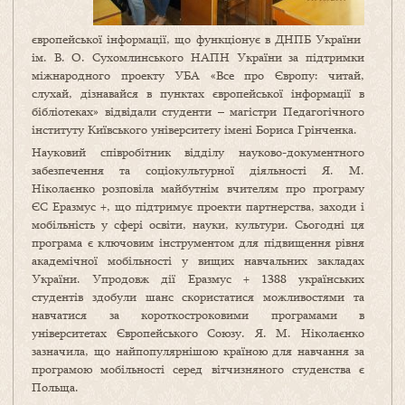
європейської інформації, що функціонує в ДНПБ України
ім. В. О. Сухомлинського НАПН України за підтримки
міжнародного проекту УБА «Все про Європу: читай,
слухай, дізнавайся в пунктах європейської інформації в
бібліотеках» відвідали студенти – магістри Педагогічного
інституту Київського університету імені Бориса Грінченка.
Науковий співробітник відділу науково-документного
забезпечення та соціокультурної діяльності Я. М.
Ніколаєнко розповіла майбутнім вчителям про програму
ЄС Еразмус +, що підтримує проекти партнерства, заходи і
мобільність у сфері освіти, науки, культури. Сьогодні ця
програма є ключовим інструментом для підвищення рівня
академічної мобільності у вищих навчальних закладах
України. Упродовж дії Еразмус + 1388 українських
студентів здобули шанс скористатися можливостями та
навчатися за короткостроковими програмами в
університетах Європейського Союзу. Я. М. Ніколаєнко
зазначила, що найпопулярнішою країною для навчання за
програмою мобільності серед вітчизняного студенства є
Польща.