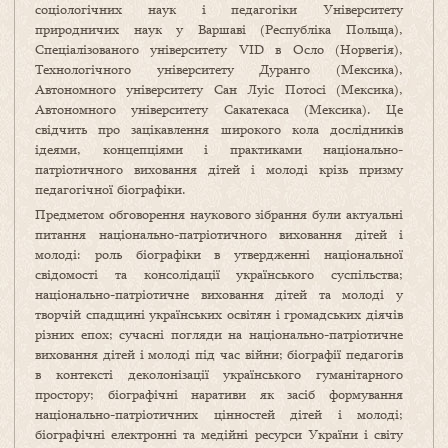
соціологічних наук і педагогіки Університету
природничих наук у Варшаві (Республіка Польща),
Спеціалізованого університету VID в Осло (Норвегія),
Технологічного університету Дуранго (Мексика),
Автономного університету Сан Луіс Потосі (Мексика),
Автономного університету Сакатекаса (Мексика). Це
свідчить про зацікавлення широкого кола дослідників
ідеями, концепціями і практиками національно-
патріотичного виховання дітей і молоді крізь призму
педагогічної біографіки.
Предметом обговорення наукового зібрання були актуальні
питання національно-патріотичного виховання дітей і
молоді: роль біографіки в утвердженні національної
свідомості та консолідації українського суспільства;
національно-патріотичне виховання дітей та молоді у
творчій спадщині українських освітян і громадських діячів
різних епох; сучасні погляди на національно-патріотичне
виховання дітей і молоді під час війни; біографії педагогів
в контексті деколонізації українського гуманітарного
простору; біографічні наративи як засіб формування
національно-патріотичних цінностей дітей і молоді;
біографічні електронні та медійні ресурси України і світу