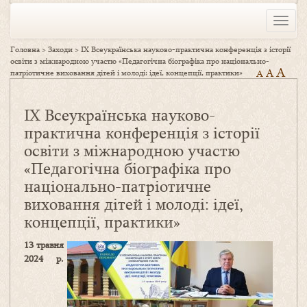
Toggle
naviga
Головна
>
Заходи
>
ІХ Всеукраїнська науково-практична конференція з історії
освіти з міжнародною участю «Педагогічна біографіка про національно-
A
A
патріотичне виховання дітей і молоді: ідеї, концепції, практики»
A
ІХ Всеукраїнська науково-
практична конференція з історії
освіти з міжнародною участю
«Педагогічна біографіка про
національно-патріотичне
виховання дітей і молоді: ідеї,
концепції, практики»
13 травня
2024 р.