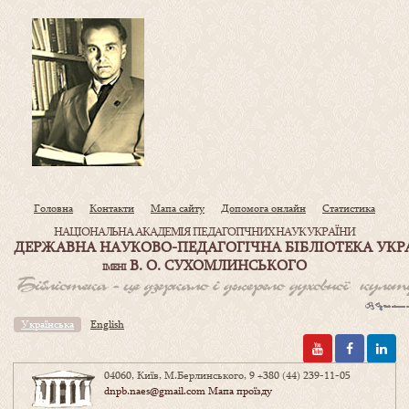
Головна
Контакти
Мапа сайту
Допомога онлайн
Статистика
НАЦІОНАЛЬНА АКАДЕМІЯ ПЕДАГОГІЧНИХ НАУК УКРАЇНИ
ДЕРЖАВНА НАУКОВО-ПЕДАГОГІЧНА БІБЛІОТЕКА УКР
В. О. СУХОМЛИНСЬКОГО
ІМЕНІ
Українська
English
04060, Київ, М.Берлинського, 9
+380 (44) 239-11-05
dnpb.naes@gmail.com
Мапа проїзду