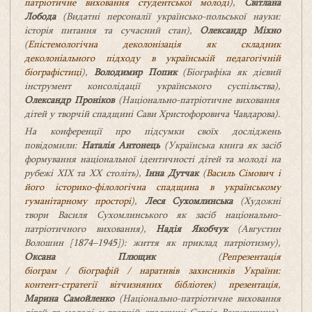
патріотичне виховання студентської молоді
),
Світлана
Лобода
(Видатні персоналії українсько-польської науки:
історія питання та сучасний стан),
Олександр Міхно
(
Епістемологічна деколонізація як складник
деколоніального підходу в українській педагогічній
біографістиці
),
Володимир Попик
(
Біографіка як дієвий
інструмент консолідації українського суспільства
),
Олександр Проніков
(
Національно-патріотичне виховання
дітей у творчій спадщині Сави Христофоровича Чавдарова
)
.
На конференції про підсумки своїх досліджень
повідомили:
Наталія Антонець
(
Українська книга як засіб
формування національної ідентичності дітей та молоді на
рубежі ХІХ та ХХ століть
),
Інна Дутчак
(
Василь Сімович і
його історико-філологічна спадщина в українському
гуманітарному просторі
),
Леся Сухомлинська
(
Художні
твори Василя Сухомлинського як засіб національно-
патріотичного виховання
),
Надія Якобчук
(Августин
Волошин
[
1874–1945
]
): життя як приклад патріотизму),
Оксана Плющик
(
Репрезентація
біограм / біографій / наративів захисників України:
контент-стратегії вітчизняних бібліотек
)
презентація
,
Марина Самойленко
(Національно-патріотичне виховання