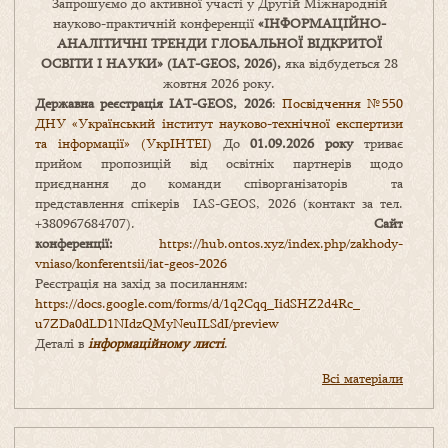
Запрошуємо до активної участі у Другій Міжнародній
науково-практичній конференції
«
ІНФОРМАЦІЙНО-
АНАЛІТИЧНІ ТРЕНДИ
ГЛОБАЛЬНОЇ ВІДКРИТОЇ
ОСВІТИ І НАУКИ
» (IAT-GEOS, 2026),
яка відбудеться 28
жовтня 2026 року.
Державна реєстрація IAT-GEOS, 2026
:
Посвідчення №550
ДНУ «Український інститут науково-технічної експертизи
та інформації» (УкрІНТЕІ)
До
01.09.2026 року
триває
прийом пропозицій від освітніх партнерів щодо
приєднання до команди співорганізаторів та
представлення спікерів IAS-GEOS, 2026 (контакт за тел.
+380967684707).
Сайт
конференції:
https://hub.ontos.xyz/index.php/zakhody-
vniaso/konferentsii/iat-geos-2026
Реєстрація на захід за посиланням:
https://docs.google.com/forms/
d/1q2Cqq_IidSHZ2d4Rc_
u7ZDa0dLD1NIdzQMyNeuILSdI/
preview
Деталі в
інформаційному листі
.
Всі матеріали