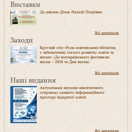
Виставки
До ювілею Дічек Наталії Петрівни
Всі матеріали
Заходи
Круглий стіл «Роль освітянських бібліотек
у забезпеченні сталого розвитку освіти та
науки» (До всеукраїнського фестивалю
науки – 2026 та Дня науки)
Всі матеріали
Наші видання
Актуалізація науково-аналітичного
супроводу єдиного інформаційного
простору відкритої освіти
Всі матеріали