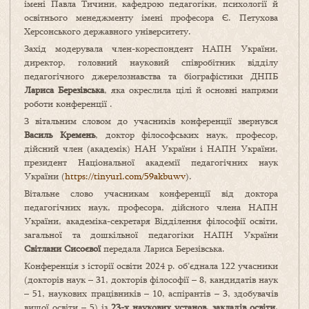
імені Павла Тичини, кафедрою педагогіки, психології й
освітнього менеджменту імені професора Є. Петухова
Херсонського державного університету.
Захід модерувала член-кореспондент НАПН України,
директор, головний науковий співробітник відділу
педагогічного джерелознавства та біографістики ДНПБ
Лариса Березівська
, яка окреслила цілі й основні напрями
роботи конференції .
З вітальним словом до учасників конференції звернувся
Василь Кремень
, доктор філософських наук, професор,
дійсний член (академік) НАН України і НАПН України,
президент Національної академії педагогічних наук
України (
https://tinyurl.com/59akbuwv
).
Вітальне слово учасникам конференції від доктора
педагогічних наук, професора, дійсного члена НАПН
України, академіка-секретаря Відділення філософії освіти,
загальної та дошкільної педагогіки НАПН України
Світлани Сисоєвої
передала Лариса Березівська.
Конференція з історії освіти 2024 р. об’єднала 122 учасники
(докторів наук – 31, докторів філософії – 8, кандидатів наук
– 51, наукових працівників – 10, аспірантів – 3, здобувачів
вищої освіти – 5) із
23-х наукових установ, закладів освіти,