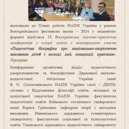
відповідно до Плану роботи НАПН України у рамках
Всеукраїнського фестивалю науки – 2024 у змішаному
форматі відбулася
ІХ Всеукраїнська науково-практична
конференція з історії освіти з міжнародною участю
«Педагогічна біографіка про національно-патріотичне
виховання дітей і молоді: ідеї, концепції, практики»
.
Програма
Конференцію організував відділ педагогічного
джерелознавства та біографістики Державної науково-
педагогічної бібліотеки України імені
В. О. Сухомлинського НАПН України (далі – ДНПБ)
спільно з Відділенням філософії освіти, загальної та
дошкільної педагогіки НАПН України, факультетом
педагогічної освіти Київського столичного університету
імені Бориса Грінченка, кафедрою теорії і методики
виховання Рівненського державного гуманітарного
університету, факультетом соціальної та психологічної
освіти Уманського державного педагогічного університету