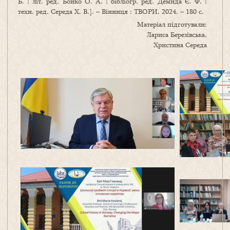
Б. ; літ. ред. Бойко О. А. ; бібліогр. ред. Демида Є. Ф. ;
техн. ред. Середа Х. В.]. – Вінниця : ТВОРИ, 2024. – 180 с.
Матеріал підготували:
Лариса Березівська,
Христина Середа