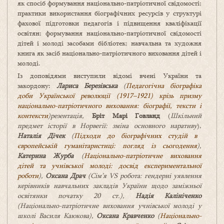
як спосіб формування національно-патріотичної свідомості;
практики використання біографічних ресурсів у структурі
фахової підготовки педагогів і підвищення кваліфікації
освітян; формування національно-патріотичної свідомості
дітей і молоді засобами бібліотек; навчальна та художня
книга як засіб національно-патріотичного виховання дітей і
молоді.
Із доповідями виступили відомі вчені України та
закордону:
Лариса Березівська
(
Педагогічна біографіка
доби Української революції (1917–1921) крізь призму
національно-патріотичного виховання: біографії, тексти і
контексти
)резентація
,
Бріт Марі Говланд
(
Шкільний
предмет історії в Норвегії: зміна основного наративу
),
Наталія Дічек
(
Підходи до біографічних студій в
європейській гуманітаристиці: погляд із сьогодення
)
,
Катерина Журба
(
Національно-патріотичне виховання
дітей та учнівської молоді: досвід експериментальної
роботи
),
Оксана Драч
(Сім’я VS робота: гендерні уявлення
керівників навчальних закладів України щодо заміжньої
освітянки початку 20 ст.),
Надія Калініченко
(Національно-патріотичне виховання учнівської молоді у
школі Василя Каюкова),
Оксана Кравченко
(
Національно-