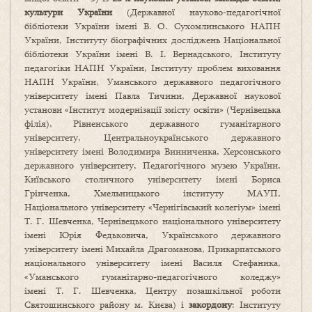
культури України
(Державної науково-педагогічної
бібліотеки України імені В. О. Сухомлинського НАПН
України, Інституту біографічних досліджень Національної
бібліотеки України імені В. І. Вернадського, Інституту
педагогіки НАПН України, Інституту проблем виховання
НАПН України, Уманського державного педагогічного
університету імені Павла Тичини, Державної наукової
установи «Інститут модернізації змісту освіти» (Чернівецька
філія), Рівненського державного гуманітарного
університету, Центральноукраїнського державного
університету імені Володимира Винниченка, Херсонського
державного університету, Педагогічного музею України,
Київського столичного університету імені Бориса
Грінченка, Хмельницького інституту МАУП,
Національного університету «Чернігівський колегіум» імені
Т. Г. Шевченка, Чернівецького національного університету
імені Юрія Федьковича, Українського державного
університету імені Михайла Драгоманова, Прикарпатського
національного університету імені Василя Стефаника,
«Уманського гуманітарно-педагогічного коледжу»
імені Т. Г. Шевченка, Центру позашкільної роботи
Святошинського району м. Києва) і
закордону
: Інституту