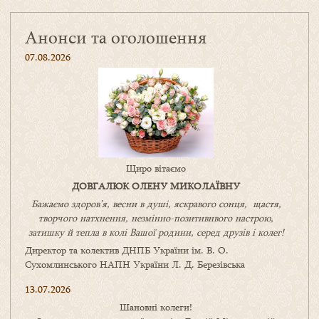
Анонси та оголошення
07.08.2026
Щиро вітаємо
ДОВГАЛЮК ОЛЕНУ МИКОЛАЇВНУ
Бажаємо здоров’я, весни в душі, яскравого сонця, щастя,
творчого натхнення, незмінно-позитивнвого настрою,
затишку
й
тепла в колі
В
ашої
родини
,
серед друзів і колег!
Директор та колектив ДНПБ України ім. В. О.
Сухомлинського НАПН України Л. Д. Березівська
13.07.2026
Шановні колеги!