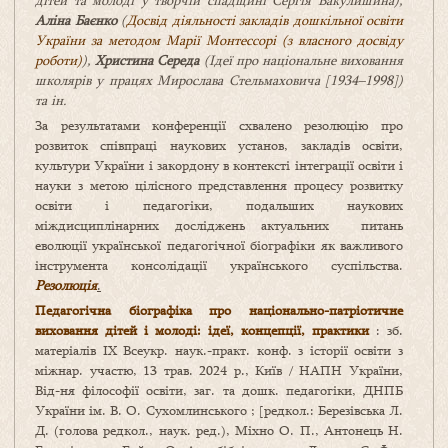
дітей та молоді у творчій спадщині Сергія Вакулишина),
Аліна Баєнко
(
Досвід діяльності закладів дошкільної освіти
України за методом Марії Монтессорі (з власного досвіду
роботи)
)
,
Христина Середа
(
Ідеї про національне виховання
школярів у працях Мирослава Стельмаховича
[
1934–1998
]
)
та ін.
За результатами конференції схвалено резолюцію про
розвиток співпраці наукових установ, закладів освіти,
культури України і закордону в контексті інтеграції освіти і
науки з метою цілісного представлення процесу розвитку
освіти і педагогіки, подальших наукових
міждисциплінарних досліджень актуальних питань
еволюції української педагогічної біографіки як важливого
інструмента консолідації українського суспільства.
Резолюція
.
Педагогічна біографіка про національно-патріотичне
виховання дітей і молоді: ідеї, концепції, практики
: зб.
матеріалів ІХ Всеукр. наук.-практ. конф. з історії освіти з
міжнар. участю, 13 трав. 2024 р., Київ / НАПН України,
Від-ня філософії освіти, заг. та дошк. педагогіки, ДНПБ
України ім. В. О. Сухомлинського ; [редкол.: Березівська Л.
Д. (голова редкол., наук. ред.), Міхно О. П., Антонець Н.