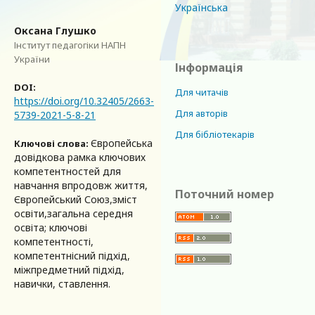
Українська
Оксана Глушко
Інститут педагогіки НАПН
України
Інформація
DOI:
Для читачів
https://doi.org/10.32405/2663-
Для авторів
5739-2021-5-8-21
Для бібліотекарів
Європейська
Ключові слова:
довідкова рамка ключових
компетентностей для
навчання впродовж життя,
Поточний номер
Європейський Союз,зміст
освіти,загальна середня
освіта; ключові
компетентності,
компетентнісний підхід,
міжпредметний підхід,
навички, ставлення.