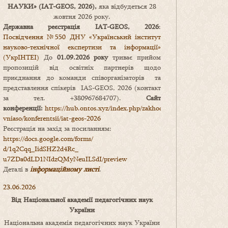
НАУКИ
» (IAT-GEOS, 2026),
яка відбудеться 28
жовтня 2026 року.
Державна реєстрація IAT-GEOS, 2026
:
Посвідчення №550 ДНУ «Український інститут
науково-технічної експертизи та інформації»
(УкрІНТЕІ)
До
01.09.2026 року
триває прийом
пропозицій від освітніх партнерів щодо
приєднання до команди співорганізаторів та
представлення спікерів IAS-GEOS, 2026 (контакт
за тел. +380967684707).
Сайт
конференції:
https://hub.ontos.xyz/index.php/zakhody-
vniaso/konferentsii/iat-geos-2026
Реєстрація на захід за посиланням:
https://docs.google.com/forms/
d/1q2Cqq_IidSHZ2d4Rc_
u7ZDa0dLD1NIdzQMyNeuILSdI/
preview
Деталі в
інформаційному листі
.
23.06.2026
Від Національної академії педагогічних наук
України
Національна академія педагогічних наук України