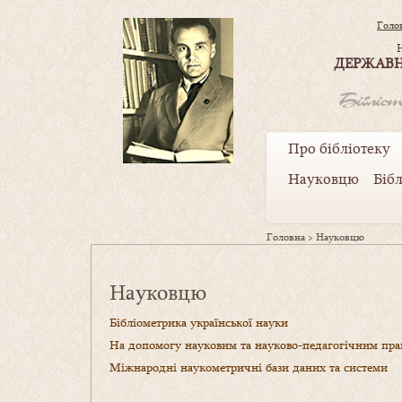
Голо
ДЕРЖАВН
Про бібліотеку
Науковцю
Біб
Головна
>
Науковцю
Науковцю
Бібліометрика української науки
На допомогу науковим та науково-педагогічним пра
Міжнародні наукометричні бази даних та системи