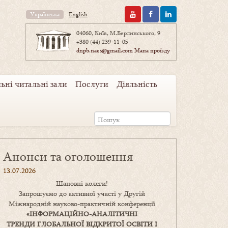
Українська
English
04060, Київ, М.Берлинського, 9
+380 (44) 239-11-05
dnpb.naes@gmail.com
Мапа проїзду
ьні читальні зали
Послуги
Діяльність
Анонси та оголошення
13.07.2026
Шановні колеги!
Запрошуємо до активної участі у Другій
Міжнародній науково-практичній конференції
«
ІНФОРМАЦІЙНО-АНАЛІТИЧНІ
ТРЕНДИ
ГЛОБАЛЬНОЇ ВІДКРИТОЇ ОСВІТИ І