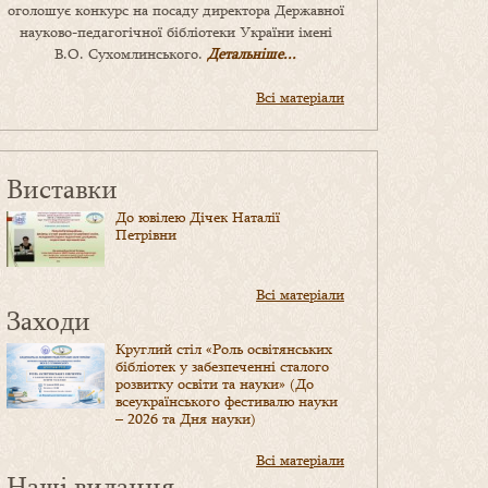
оголошує конкурс на посаду директора Державної
науково-педагогічної бібліотеки України імені
В.О. Сухомлинського.
Детальніше...
Всі матеріали
Виставки
До ювілею Дічек Наталії
Петрівни
Всі матеріали
Заходи
Круглий стіл «Роль освітянських
бібліотек у забезпеченні сталого
розвитку освіти та науки» (До
всеукраїнського фестивалю науки
– 2026 та Дня науки)
Всі матеріали
Наші видання