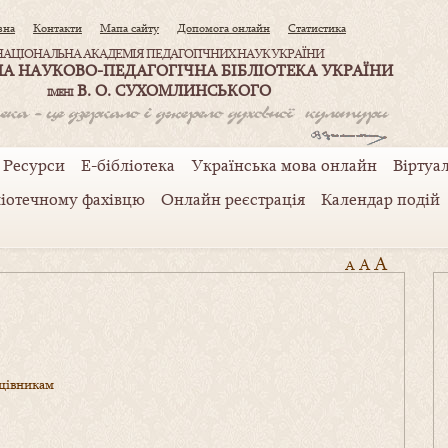
вна
Контакти
Мапа сайту
Допомога онлайн
Статистика
НАЦІОНАЛЬНА АКАДЕМІЯ ПЕДАГОГІЧНИХ НАУК УКРАЇНИ
А НАУКОВО-ПЕДАГОГІЧНА БІБЛІОТЕКА УКРАЇНИ
В. О. СУХОМЛИНСЬКОГО
ІМЕНІ
Ресурси
Е-бібліотека
Українська мова онлайн
Віртуал
ліотечному фахівцю
Онлайн реєстрація
Календар подій
A
A
A
цівникам