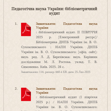
Педагогічна наука України: бібліометричний
аудит
Завантажити: Педагогічна наука
України
: бібліометричний аудит. ІІ ПІВРІЧЧЯ
2025 р. [Електронний ресурс]/
Бібліометрика ДНПБ України ім. В. О.
Сухомлинського ; НАПН України, ДНПБ
України ім. В. О. Сухомлинського; [офіц. сайт];
наук. ред. Л. Д. Березівська; наук. Керівник
дослідження М. Л. Ростока, уклад. Т. В.
Симоненко. Київ, 2025. 28 с.
Завантажено: 116, размер: 660.4 KB, дата: 25.Лис.2025
Завантажити: Педагогічна наука
України
: бібліометричний аудит (І півріччя
2025 р.) / НАПН України, ДНПБ
України ім. В. О. Сухомлинського;