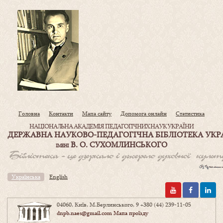
Головна
Контакти
Мапа сайту
Допомога онлайн
Статистика
НАЦІОНАЛЬНА АКАДЕМІЯ ПЕДАГОГІЧНИХ НАУК УКРАЇНИ
ДЕРЖАВНА НАУКОВО-ПЕДАГОГІЧНА БІБЛІОТЕКА УКР
В. О. СУХОМЛИНСЬКОГО
ІМЕНІ
Українська
English
04060, Київ, М.Берлинського, 9
+380 (44) 239-11-05
dnpb.naes@gmail.com
Мапа проїзду