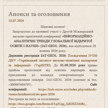
Анонси та оголошення
13.07.2026
Шановні колеги!
Запрошуємо до активної участі у Другій Міжнародній
науково-практичній конференції
«
ІНФОРМАЦІЙНО-
АНАЛІТИЧНІ ТРЕНДИ
ГЛОБАЛЬНОЇ ВІДКРИТОЇ
ОСВІТИ І НАУКИ
» (IAT-GEOS, 2026),
яка відбудеться 28
жовтня 2026 року.
Державна реєстрація IAT-GEOS, 2026
:
Посвідчення №550
ДНУ «Український інститут науково-технічної експертизи
та інформації» (УкрІНТЕІ)
До
01.09.2026 року
триває
прийом пропозицій від освітніх партнерів щодо
приєднання до команди співорганізаторів та
представлення спікерів IAS-GEOS, 2026 (контакт за тел.
+380967684707).
Сайт
конференції:
https://hub.ontos.xyz/index.php/zakhody-
vniaso/konferentsii/iat-geos-2026
Реєстрація на захід за посиланням:
https://docs.google.com/forms/
d/1q2Cqq_IidSHZ2d4Rc_