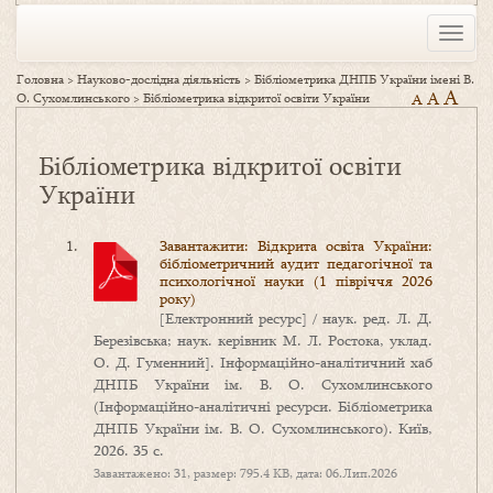
Toggle
naviga
Головна
>
Науково-дослідна діяльність
>
Бібліометрика ДНПБ України імені В.
A
A
О. Сухомлинського
>
Бібліометрика відкритої освіти України
A
Бібліометрика відкритої освіти
України
Завантажити: Відкрита освіта України:
бібліометричний аудит педагогічної та
психологічної науки (1 півріччя 2026
року)
[Електронний ресурс] / наук. ред. Л. Д.
Березівська; наук. керівник М. Л. Ростока, уклад.
О. Д. Гуменний]. Інформаційно-аналітичний хаб
ДНПБ України ім. В. О. Сухомлинського
(Інформаційно-аналітичні ресурси. Бібліометрика
ДНПБ України ім. В. О. Сухомлинського). Київ,
2026. 35 с.
Завантажено: 31, размер: 795.4 KB, дата: 06.Лип.2026