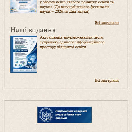
у забезпеченні сталого розвитку освіти та
науки» (До всеукраїнського фестивалю
науки – 2026 та Дня науки)
Всі матеріали
Наші видання
Актуалізація науково-аналітичного
супроводу єдиного інформаційного
простору відкритої освіти
Всі матеріали