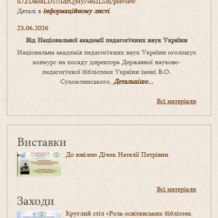
u7ZDa0dLD1NIdzQMyNeuILSdI/
preview
Деталі в
інформаційному листі
.
23.06.2026
Від Національної академії педагогічних наук України
Національна академія педагогічних наук України оголошує
конкурс на посаду директора Державної науково-
педагогічної бібліотеки України імені В.О.
Сухомлинського.
Детальніше...
Всі матеріали
Виставки
До ювілею Дічек Наталії Петрівни
Всі матеріали
Заходи
Круглий стіл «Роль освітянських бібліотек