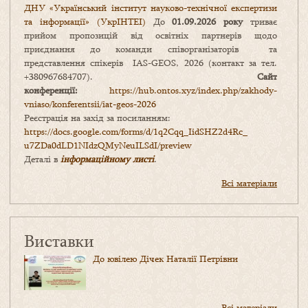
ДНУ «Український інститут науково-технічної експертизи
та інформації» (УкрІНТЕІ)
До
01.09.2026 року
триває
прийом пропозицій від освітніх партнерів щодо
приєднання до команди співорганізаторів та
представлення спікерів IAS-GEOS, 2026 (контакт за тел.
+380967684707).
Сайт
конференції:
https://hub.ontos.xyz/index.php/zakhody-
vniaso/konferentsii/iat-geos-2026
Реєстрація на захід за посиланням:
https://docs.google.com/forms/
d/1q2Cqq_IidSHZ2d4Rc_
u7ZDa0dLD1NIdzQMyNeuILSdI/
preview
Деталі в
інформаційному листі
.
Всі матеріали
Виставки
До ювілею Дічек Наталії Петрівни
Всі матеріали