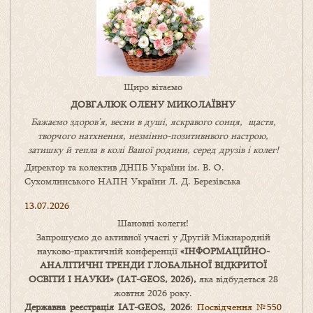
Щиро вітаємо
ДОВГАЛЮК ОЛЕНУ МИКОЛАЇВНУ
Бажаємо здоров’я, весни в душі, яскравого сонця, щастя,
творчого натхнення, незмінно-позитивнвого настрою,
затишку
й
тепла в колі
В
ашої
родини
,
серед друзів і колег!
Директор та колектив ДНПБ України ім. В. О.
Сухомлинського НАПН України Л. Д. Березівська
13.07.2026
Шановні колеги!
Запрошуємо до активної участі у Другій Міжнародній
науково-практичній конференції
«
ІНФОРМАЦІЙНО-
АНАЛІТИЧНІ ТРЕНДИ
ГЛОБАЛЬНОЇ ВІДКРИТОЇ
ОСВІТИ І НАУКИ
» (IAT-GEOS, 2026),
яка відбудеться 28
жовтня 2026 року.
Державна реєстрація IAT-GEOS, 2026
:
Посвідчення №550