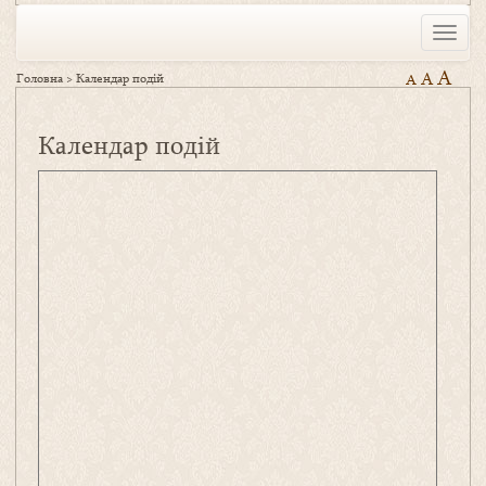
Toggle
naviga
A
A
Головна
>
Календар подій
A
Календар подій