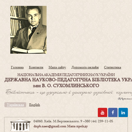
Головна
Контакти
Мапа сайту
Допомога онлайн
Статистика
НАЦІОНАЛЬНА АКАДЕМІЯ ПЕДАГОГІЧНИХ НАУК УКРАЇНИ
ДЕРЖАВНА НАУКОВО-ПЕДАГОГІЧНА БІБЛІОТЕКА УКР
В. О. СУХОМЛИНСЬКОГО
ІМЕНІ
Українська
English
04060, Київ, М.Берлинського, 9
+380 (44) 239-11-05
dnpb.naes@gmail.com
Мапа проїзду