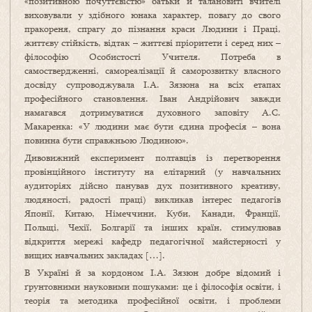
«позитивною почуттєвістю» батьки й талановиті вчителі
виховували у здібного юнака характер, повагу до свого
пракореня, спрагу до пізнання краси Людини і Праці,
життєву стійкість, відтак – життєві пріоритети і серед них –
філософію Особистості Учителя. Потреба в
самоствердженні, самореалізації й саморозвитку власного
досвіду супроводжувала І.А. Зязюна на всіх етапах
професійного становлення. Іван Андрійович завжди
намагався дотримуватися духовного заповіту А.С.
Макаренка: «У людини має бути єдина професія – вона
повинна бути справжньою Людиною».
Дивовижний експеримент полтавців із перетворення
провінційного інституту на елітарний (у навчальних
аудиторіях дійсно панував дух позитивного креативу,
людяності, радості праці) викликав інтерес педагогів
Японії, Китаю, Німеччини, Куби, Канади, Франції,
Польщі, Чехії, Болгарії та інших країн, стимулював
відкриття мережі кафедр педагогічної майстерності у
вищих навчальних закладах […].
В Україні й за кордоном І.А. Зязюн добре відомий і
ґрунтовними науковими пошуками: це і філософія освіти, і
теорія та методика професійної освіти, і проблеми