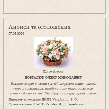
Анонси та оголошення
07.08.2026
Щиро вітаємо
ДОВГАЛЮК ОЛЕНУ МИКОЛАЇВНУ
Бажаємо здоров’я, весни в душі, яскравого сонця, щастя,
творчого натхнення, незмінно-позитивнвого настрою,
затишку
й
тепла в колі
В
ашої
родини
,
серед друзів і колег!
Директор та колектив ДНПБ України ім. В. О.
Сухомлинського НАПН України Л. Д. Березівська