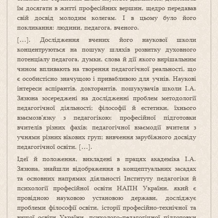
їм досягати в житті професійних вершин, щедро передавав
свій досвід молодим колегам. І в цьому було його
покликання: людини, педагога, вченого.
[…]. Дослідження вчених його наукової школи
концентруються на пошуку шляхів розвитку духовного
потенціалу педагога, думки, слова й дії якого вирішальним
чином впливають на творення педагогічної реальності, що
є особистісно значущою і привабливою для учнів. Наукові
інтереси аспірантів, докторантів, пошукувачів школи І.А.
Зязюна зосереджені на дослідженні проблем методології
педагогічної діяльності; філософії й естетики, їхнього
взаємозв’язку з педагогікою; професійної підготовки
вчителів різних фахів; педагогічної взаємодії вчителя з
учнями різних вікових груп; вивчення зарубіжного досвіду
педагогічної освіти. […].
Ідеї й положення, викладені в працях академіка І.А.
Зязюна, знайшли відображення в концептуальних засадах
та основних напрямах діяльності Інституту педагогіки й
психології професійної освіти НАПН України, який є
провідною науковою установою держави, досліджує
проблеми філософії освіти, історії професійно-технічної та
вищої освіти України, психолого-педагогічної підготовки