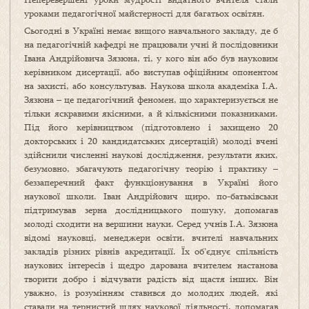
уроками педагогічної майстерності для багатьох освітян.
Сьогодні в Україні немає вищого навчального закладу, де б
на педагогічній кафедрі не працювали учні й послідовники
Івана Андрійовича Зязюна, ті, у кого він або був науковим
керівником дисертації, або виступав офіційним опонентом
на захисті, або консультував. Наукова школа академіка І.А.
Зязюна – це педагогічний феномен, що характеризується не
тільки яскравими якісними, а й кількісними показниками.
Під його керівництвом (підготовлено і захищено 20
докторських і 20 кандидатських дисертацій) молоді вчені
здійснили численні наукові дослідження, результати яких,
безумовно, збагачують педагогічну теорію і практику –
беззаперечний факт функціонування в Україні його
наукової школи. Іван Андрійович щиро, по-батьківськи
підтримував зерна дослідницького пошуку, допомагав
молоді сходити на вершини науки. Серед учнів І.А. Зязюна
відомі науковці, менеджери освіти, вчителі навчальних
закладів різних рівнів акредитації. Їх об’єднує спільність
наукових інтересів і щедро дарована вчителем настанова
творити добро і відчувати радість від щастя інших. Він
уважно, із розумінням ставився до молодих людей, які
ставали на тернистий шлях наукової діяльності, допомагав