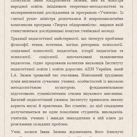
спонукали Івана Андрійовича Зязюна, вже як міністра
народної освіти, ініціювати теоретико-методологічні та
експериментальні дослідження за програмою «Учитель». Із
«легкої руки» міністра розпочалася й широкомасштабна
комплексна програма «Творча обдарованість», завдяки якій
стимулюються дослідницькі пошуки учнівської молоді.
Традиції педагогічної майстерності, що інтегрує проблеми
філософії, етики, естетики, логіки, риторики, психології,
соціальної психології, педагогіки, історії педагогіки та
психології, соціології, започатковані талановитим
педагогом, гідно продовжив колектив науковців Інституту
педагогічної освіти і освіти дорослих АПН України, який
І.А. Зязюн тривалий час очолював. Невтомний трудівник
зумів виплекати сучасних учених, особистостей із високою
методологічною культурою, фундаментальною
підготовкою, гуманістичним стилем наукового мислення.
Багатий педагогічний ужинок інституту приносить значну
користь науці й практикам. Без сумніву, до цієї спадщини
долучатиметься не одне покоління студентів, викладачів,
учителів, учених і завжди знаходитиме в ній ключ до
розв’язання складних проблем.
Учні, колеги Івана Зязюна відзначають його блискучі