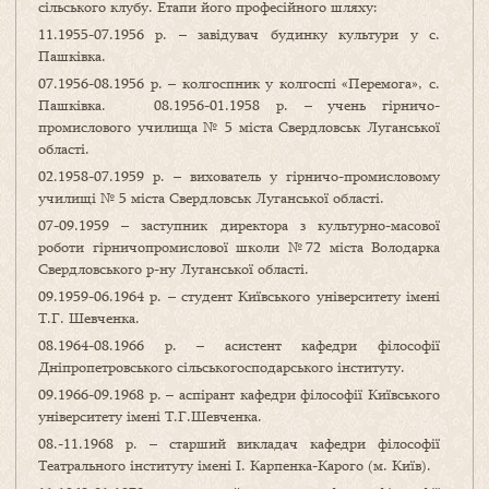
сільського клубу. Етапи його професійного шляху:
11.1955-07.1956 р. – завідувач будинку культури у с.
Пашківка.
07.1956-08.1956 р. – колгоспник у колгоспі «Перемога», с.
Пашківка. 08.1956-01.1958 р. – учень гірничо-
промислового училища № 5 міста Свердловськ Луганської
області.
02.1958-07.1959 р. – вихователь у гірничо-промисловому
училищі № 5 міста Свердловськ Луганської області.
07-09.1959 – заступник директора з культурно-масової
роботи гірничопромислової школи №72 міста Володарка
Свердловського р-ну Луганської області.
09.1959-06.1964 р. – студент Київського університету імені
Т.Г. Шевченка.
08.1964-08.1966 р. – асистент кафедри філософії
Дніпропетровського сільськогосподарського інституту.
09.1966-09.1968 р. – аспірант кафедри філософії Київського
університету імені Т.Г.Шевченка.
08.-11.1968 р. – старший викладач кафедри філософії
Театрального інституту імені І. Карпенка-Карого (м. Київ).