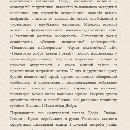
естетичного виховання. Серед численних позицій –
монографії, підручники, навчальні та навчально-методичні
посібники для студентів педагогічних закладів освіти,
аспірантів, учителів та викладачів, статті, опубліковані в
українських і зарубіжних часописах. Мірилом вартості
кожної з фундаментальних науково-педагогічних книг
(«Естетичний розвиток особистості», «Естетичний досвід
особистості», «Основи педагогічної майстерності»,
«Педагогічна майстерність», «Краса педагогічної дії»,
«Педагогіка добра: ідеали і реалії»), високо поцінованих у
науково-педагогічному світі, крім теоретичної глибини й
наукової актуальності, є також міцний зв’язок із
практичними потребами життя. У цих підручниках красу
буднів педагогічної праці, процес виховання обдарованої
особистості, її становлення і самоствердження зображено
правдиво, розмаїто, мелодійно і барвисто, на життєвих
прикладах. Кожна книга написана серцем. Енергію думки
органічно втілено в енергії слова, яке розкриває глибинну
сутність Людини і Педагогіки Добра.
Переконання, що «життєдайні начала Добра, Любові,
Істини і Краси перебувають в руках Учителя», здатного
сформувати пізнавальні запити і духовні потреби учнів,