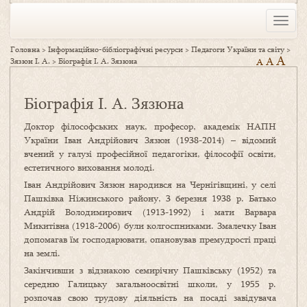
Toggle
naviga
Головна
>
Інформаційно-бібліографічні ресурси
>
Педагоги України та світу
>
A
A
Зязюн І. А.
>
Біографія І. А. Зязюна
A
Біографія І. А. Зязюна
Доктор філософських наук, професор, академік НАПН
України Іван Андрійович Зязюн (1938-2014) – відомий
вчений у галузі професійної педагогіки, філософії освіти,
естетичного виховання молоді.
Іван Андрійович Зязюн народився на Чернігівщині, у селі
Пашківка Ніжинського району, 3 березня 1938 р. Батько
Андрій Володимирович (1913-1992) і мати Варвара
Микитівна (1918-2006) були колгоспниками. Змалечку Іван
допомагав їм господарювати, опановував премудрості праці
на землі.
Закінчивши з відзнакою семирічну Пашківську (1952) та
середню Галицьку загальноосвітні школи, у 1955 р.
розпочав свою трудову діяльність на посаді завідувача