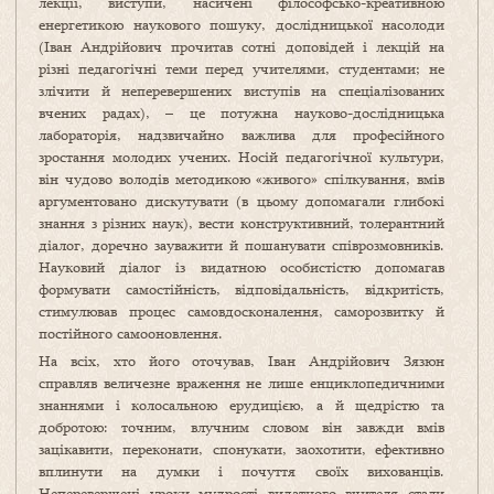
лекції, виступи, насичені філософсько-креативною
енергетикою наукового пошуку, дослідницької насолоди
(Іван Андрійович прочитав сотні доповідей і лекцій на
різні педагогічні теми перед учителями, студентами; не
злічити й неперевершених виступів на спеціалізованих
вчених радах), – це потужна науково-дослідницька
лабораторія, надзвичайно важлива для професійного
зростання молодих учених. Носій педагогічної культури,
він чудово володів методикою «живого» спілкування, вмів
аргументовано дискутувати (в цьому допомагали глибокі
знання з різних наук), вести конструктивний, толерантний
діалог, доречно зауважити й пошанувати співрозмовників.
Науковий діалог із видатною особистістю допомагав
формувати самостійність, відповідальність, відкритість,
стимулював процес самовдосконалення, саморозвитку й
постійного самооновлення.
На всіх, хто його оточував, Іван Андрійович Зязюн
справляв величезне враження не лише енциклопедичними
знаннями і колосальною ерудицією, а й щедрістю та
добротою: точним, влучним словом він завжди вмів
зацікавити, переконати, спонукати, заохотити, ефективно
вплинути на думки і почуття своїх вихованців.
Неперевершені уроки мудрості видатного вчителя стали