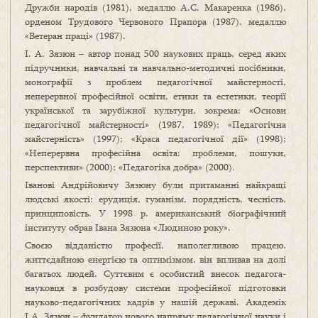
Дружби народів (1981), медаллю А.С. Макаренка (1986),
орденом Трудового Червоного Прапора (1987), медаллю
«Ветеран праці» (1987).
І. А. Зязюн – автор понад 500 наукових праць, серед яких
підручники, навчальні та навчально-методичні посібники,
монографії з проблем педагогічної майстерності,
неперервної професійної освіти, етики та естетики, теорії
української та зарубіжної культури, зокрема: «Основи
педагогічної майстерності» (1987, 1989); «Педагогічна
майстерність» (1997); «Краса педагогічної дії» (1998);
«Неперервна професійна освіта: проблеми, пошуки,
перспективи» (2000); «Педагогіка добра» (2000).
Іванові Андрійовичу Зязюну були притаманні найкращі
людські якості: ерудиція, гуманізм, порядність, чесність,
принциповість. У 1998 р. американський біографічний
інституту обрав Івана Зязюна «Людиною року».
Своєю відданістю професії, наполегливою працею,
життєдайною енергією та оптимізмом, він впливав на долі
багатьох людей. Суттєвим є особистий внесок педагога-
науковця в розбудову системи професійної підготовки
науково-педагогічних кадрів у нашій державі. Академік
І.А. Зязюн – фундатор нового напряму педагогічної науки і