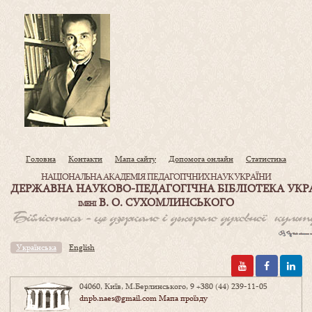
Головна
Контакти
Мапа сайту
Допомога онлайн
Статистика
НАЦІОНАЛЬНА АКАДЕМІЯ ПЕДАГОГІЧНИХ НАУК УКРАЇНИ
ДЕРЖАВНА НАУКОВО-ПЕДАГОГІЧНА БІБЛІОТЕКА УКР
В. О. СУХОМЛИНСЬКОГО
ІМЕНІ
Українська
English
04060, Київ, М.Берлинського, 9
+380 (44) 239-11-05
dnpb.naes@gmail.com
Мапа проїзду