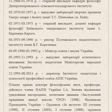
11.1968-01.1970 р. – старший викладач кафедри філософії
Дніпропетровського сільськогосподарського інституту.
02.1970-02.1971 р. – завідувач лабораторії творчих процесів
Театру опери і балету імені Т.Г. Шевченка (м. Київ).
02.1971-03.1975 р – старший викладач, доцент кафедри
філософії Київського театрального інституту імені І.
Карпенка-Карого.
03.1975-09.1990 р. – ректор Полтавського педагогічного
інституту імені В.Г. Короленка.
03.09.1990-05.1992 р. – Міністр освіти і науки України.
05.1992-11.1993 р. – завідувач лабораторії естетичного
виховання Інституту педагогіки Міністерства народної
освіти України.
12.1993-08.2014 р. – директор Інституту педагогіки і
психології професійної освіти АПН України.
Плідну працю доктора філософських наук, професора,
дійсного члена НАПН України І.А. Зязюна відзначено
урядовими нагородами, почесним званням «Заслужений
працівник вищої школи УРСР» (1988), Відзнакою
Президента України – Орденом «За заслуги» ІІІ ступеня
(1998), ІІ ступеня (2003), І ступеня (2008), орденом