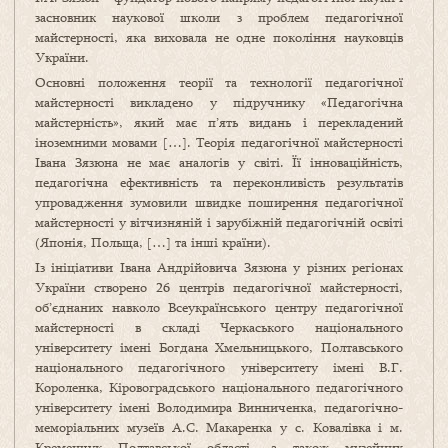
засновник наукової школи з проблем педагогічної
майстерності, яка виховала не одне покоління науковців
України.
Основні положення теорії та технології педагогічної
майстерності викладено у підручнику «Педагогічна
майстерність», який має п’ять видань і перекладений
іноземними мовами […]. Теорія педагогічної майстерності
Івана Зязюна не має аналогів у світі. Її інноваційність,
педагогічна ефективність та переконливість результатів
упровадження зумовили швидке поширення педагогічної
майстерності у вітчизняній і зарубіжній педагогічній освіті
(Японія, Польща, […] та інші країни).
Із ініціативи Івана Андрійовича Зязюна у різних регіонах
України створено 26 центрів педагогічної майстерності,
об’єднаних навколо Всеукраїнського центру педагогічної
майстерності в складі Черкаського національного
університету імені Богдана Хмельницького, Полтавського
національного педагогічного університету імені В.Г.
Короленка, Кіровоградського національного педагогічного
університету імені Володимира Винниченка, педагогічно-
меморіальних музеїв А.С. Макаренка у с. Ковалівка і м.
Кременчук Полтавської області, а також музейних