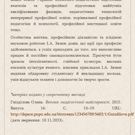
вчителів та професійної підготовки майбутніх
кваліфікованих фахівців, педагогічних технологій
неперервної професійної освіти, порівняльної професійної
педагогіки й психології, професійної мистецької освіти
тощо.
Особистим життям, професійною діяльністю та плідною
науковою роботою І.А. Зязюн довів, що мрії про професію
здійснюються, а успіх приходить до того, хто наполегливо
працює й постійно самовдосконалюється. Прагнучи бути
зразком інтелігентності, глибокої культури, високих
еталонів культури вченого, власним прикладом І.А. Зязюн
надихав обдаровану студентську й викладацьку молодь,
умів відшукати таланти і допомогти їм творчо зрости.
*
матеріал подано у скороченому вигляді
Гнізділова Олена.
Витоки педагогічної майстерності
. 2015.
Випуск 16. С. 13–19. URL:
http://dspace.pnpu.edu.ua/bitstream/123456789/5602/1/Gnizdilova.pdf
(дата звернення: 10.11.2023).