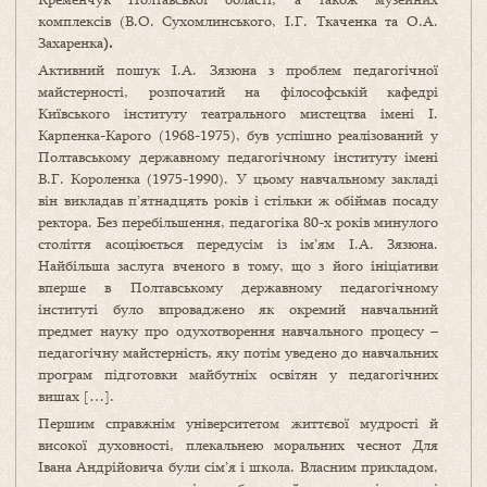
комплексів (В.О. Сухомлинського, І.Г. Ткаченка та О.А.
Захаренка
).
Активний пошук І.А. Зязюна з проблем педагогічної
майстерності, розпочатий на філософській кафедрі
Київського інституту театрального мистецтва імені І.
Карпенка-Карого (1968-1975), був успішно реалізований у
Полтавському державному педагогічному інституту імені
В.Г. Короленка (1975-1990). У цьому навчальному закладі
він викладав п’ятнадцять років і стільки ж обіймав посаду
ректора. Без перебільшення, педагогіка 80-х років минулого
століття асоціюється передусім із ім’ям І.А. Зязюна.
Найбільша заслуга вченого в тому, що з його ініціативи
вперше в Полтавському державному педагогічному
інституті було впроваджено як окремий навчальний
предмет науку про одухотворення навчального процесу –
педагогічну майстерність, яку потім уведено до навчальних
програм підготовки майбутніх освітян у педагогічних
вишах […].
Першим справжнім університетом життєвої мудрості й
високої духовності, плекальнею моральних чеснот Для
Івана Андрійовича були сім’я і школа. Власним прикладом,