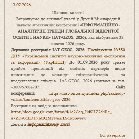
13.07.2026
Шановні колеги!
Запрошуємо до активної участі у Другій Міжнародній
науково-практичній конференції
«
ІНФОРМАЦІЙНО-
АНАЛІТИЧНІ ТРЕНДИ
ГЛОБАЛЬНОЇ ВІДКРИТОЇ
ОСВІТИ І НАУКИ
» (IAT-GEOS, 2026),
яка відбудеться 28
жовтня 2026 року.
Державна реєстрація IAT-GEOS, 2026
:
Посвідчення №550
ДНУ «Український інститут науково-технічної експертизи
та інформації» (УкрІНТЕІ)
До
01.09.2026 року
триває
прийом пропозицій від освітніх партнерів щодо
приєднання до команди співорганізаторів та
представлення спікерів IAS-GEOS, 2026 (контакт за тел.
+380967684707).
Сайт
конференції:
https://hub.ontos.xyz/index.php/zakhody-
vniaso/konferentsii/iat-geos-2026
Реєстрація на захід за посиланням:
https://docs.google.com/forms/
d/1q2Cqq_IidSHZ2d4Rc_
u7ZDa0dLD1NIdzQMyNeuILSdI/
preview
Деталі в
інформаційному листі
.
Всі матеріали