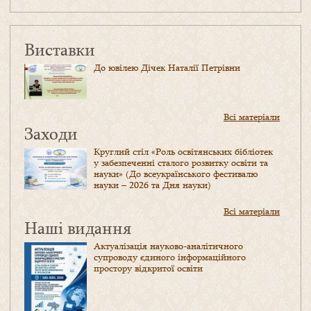
Виставки
До ювілею Дічек Наталії Петрівни
Всі матеріали
Заходи
Круглий стіл «Роль освітянських бібліотек
у забезпеченні сталого розвитку освіти та
науки» (До всеукраїнського фестивалю
науки – 2026 та Дня науки)
Всі матеріали
Наші видання
Актуалізація науково-аналітичного
супроводу єдиного інформаційного
простору відкритої освіти