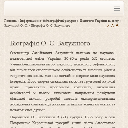
Toggle
naviga
Головна
>
Інформаційно-бібліографічні ресурси
>
Педагоги України та світу
>
A
A
Залужний О. С.
>
Біографія О. С. Залужного
A
Біографія О. С. Залужного
Олександр Самійлович Залужний належав до науково-
педагогічної еліти України 20-30-х років ХХ століття.
Учений-експериментатор, педолог, психолог, рефлексолог,
він вирізнявся європейською освіченістю та високим рівнем
теоретичних знань, мав надзвичайно широке коло наукових
інтересів. Його творча спадщина включає ґрунтовні наукові
праці, присвячені проблемам колективу, виховання
особистості у ньому, ключовим напрямкам розбудови
сільської школи, розробці методів експериментальних
досліджень соціалізації дитини та іншим аспектам освіти та
педагогічної думки.
Народився О. Залужний 9 (21) грудня 1886 року в селі
Покровське Херсонської губернії (нині місто Апостолове