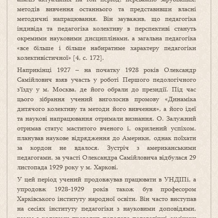
методів вивчення останнього та представивши власні
методичні напрацювання. Він зауважив, що педагогіка
індивіда та педагогіка колективу в перспективі стануть
окремими науковими дисциплінами, а загальна педагогіка
«все більше і більше набиратиме характеру педагогіки
колективістичної» [4, c. 172].
Наприкінці 1927 – на початку 1928 років Олександр
Самійлович взяв участь у роботі Першого педологічного
з’їзду у м. Москва, де його обрали до президії. Під час
цього зібрання учений виголосив промову «Динаміка
дитячого колективу та методи його вивчення», а його ідеї
та наукові напрацювання отримали визнання. О. Залужний
отримав статус маститого вченого і, окрилений успіхом,
планував наукове відрядження до Америки, однак поїхати
за кордон не вдалося. Зустріч з американськими
педагогами, за участі Олександра Самійловича відбулася 29
листопада 1929 року у м. Харкові.
У цей період учений продовжував працювати в УНДІПі, а
упродовж 1928-1929 років також був професором
Харківського інституту народної освіти. Він часто виступав
на сесіях інституту педагогіки з науковими доповідями,