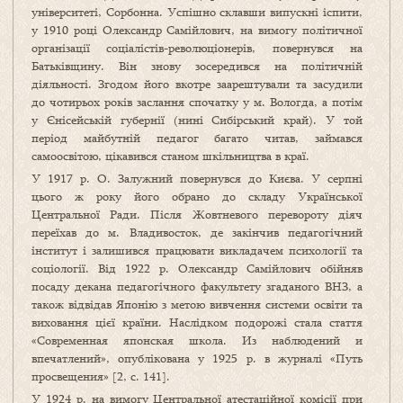
університеті, Сорбонна. Успішно склавши випускні іспити,
у 1910 році Олександр Самійлович, на вимогу політичної
організації соціалістів-революціонерів, повернувся на
Батьківщину. Він знову зосередився на політичній
діяльності. Згодом його вкотре заарештували та засудили
до чотирьох років заслання спочатку у м. Вологда, а потім
у Єнісейській губернії (нині Сибірський край). У той
період майбутній педагог багато читав, займався
самоосвітою, цікавився станом шкільництва в краї.
У 1917 р. О. Залужний повернувся до Києва. У серпні
цього ж року його обрано до складу Української
Центральної Ради. Після Жовтневого перевороту діяч
переїхав до м. Владивосток, де закінчив педагогічний
інститут і залишився працювати викладачем психології та
соціології. Від 1922 р. Олександр Самійлович обійняв
посаду декана педагогічного факультету згаданого ВНЗ, а
також відвідав Японію з метою вивчення системи освіти та
виховання цієї країни. Наслідком подорожі стала стаття
«Современная японская школа. Из наблюдений и
впечатлений», опублікована у 1925 р. в журналі «Путь
просвещения» [2, c. 141].
У 1924 р. на вимогу Центральної атестаційної комісії при