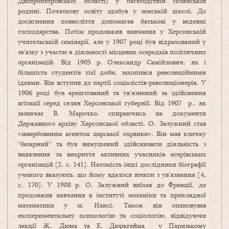
Дніпропетровської області) у багатодітній селянській
родині. Початкову освіту здобув у земській школі. До
досягнення повноліття допомагав батькові у веденні
господарства. Потім продовжив навчання у Херсонській
учительській семінарії, але у 1907 році був відрахований у
зв’язку з участю в діяльності місцевих осередків політичних
організацій. Від 1905 р. Олександр Самійлович, як і
більшість студентів тієї доби, захопився революційними
ідеями. Він вступив до партії соціалістів-революціонерів. У
1906 році був арештований та ув’язнений за здійснення
агітації серед селян Херсонської губернії. Від 1907 р., як
зазначає В. Марочко, спираючись на документи
Державного архіву Херсонської області, О. Залужний став
«завербованим агентом царської охранки». Він мав кличку
“базарний” та був вимушений здійснювати діяльність з
виявлення та викриття активних учасників есерівських
організацій [2, с. 141]. Натомість інші дослідники біографії
ученого вказують, що йому вдалося втекти з ув’язнення [4,
с. 170]. У 1908 р. О. Залужний виїхав до Франції, де
продовжив навчання в інституті механіки та прикладної
математики у м. Нансі. Також він опановував
експериментальну психологію та соціологію, відвідуючи
лекції Ж. Дюма та Е. Дюркгейма у Паризькому