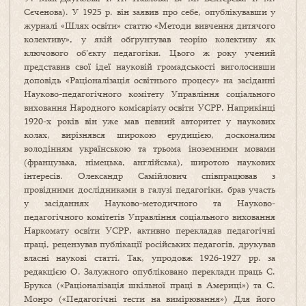
Сєченова). У 1925 р. він заявив про себе, опублікувавши у
журналі «Шлях освіти» статтю «Методи вивчення дитячого
колективу», у якій обґрунтував теорію колективу як
ключового об’єкту педагогіки. Цього ж року учений
представив свої ідеї науковій громадськості виголосивши
доповідь «Раціоналізація освітнього процесу» на засіданні
Науково-педагогічного комітету Управління соціального
виховання Народного комісаріату освіти УСРР. Наприкінці
1920-х років він уже мав певний авторитет у наукових
колах, вирізнявся широкою ерудицією, досконалим
володінням українською та трьома іноземними мовами
(французька, німецька, англійська), широтою наукових
інтересів. Олександр Самійлович співпрацював з
провідними дослідниками в галузі педагогіки, брав участь
у засіданнях Науково-методичного та Науково-
педагогічного комітетів Управління соціального виховання
Наркомату освіти УСРР, активно перекладав педагогічні
праці, рецензував публікації російських педагогів, друкував
власні наукові статті. Так, упродовж 1926-1927 рр. за
редакцією О. Залужного опубліковано переклади праць С.
Брукса («Раціоналізація шкільної праці в Америці») та С.
Монро («Педагогічні тести на вимірювання») Для його