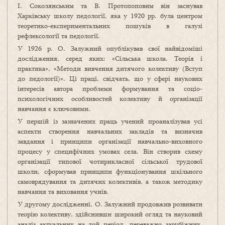
І. Соколянським та В. Протопоповим він заснував
Харківську школу педології, яка у 1920 рр. була центром
теоретико-експериментальних пошуків в галузі
рефлексології та педології.
У 1926 р. О. Залужний опублікував свої найвідоміші
дослідження, серед яких: «Сільська школа. Теорія і
практика», «Методи вивчення дитячого колективу (Вступ
до педології)». Ці праці, свідчать, що у сфері наукових
інтересів автора проблеми формування та соціо-
психологічних особливостей колективу й організації
навчання є ключовими.
У першій із зазначених праць учений проаналізував усі
аспекти створення навчальних закладів та визначив
завдання і принципи організації навчально-виховного
процесу у специфічних умовах села. Він створив схему
організації типової чотирикласної сільської трудової
школи, сформував принципи функціонування шкільного
самоврядування та дитячих колективів, а також методику
навчання та виховання учнів.
У другому дослідженні, О. Залужний продовжив розвивати
теорію колективу, здійснивши широкий огляд та науковий
аналіз актуальних на той період, переважно зарубіжних,