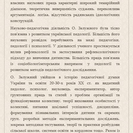
власних наукових праць характерні широкий темарійний
діапазон, теоретична вивершеність суджень, переконлива
аргументація, логіка, відсутність радянських ідеологічних
конструкцій.
Науково-педагогічна діяльність О. Залужного була тісно
пов’язана з розвитком української педології. Більшість його
наукових розвідок перебувають на межі педагогіки,
педології і психології. У діяльності ученого простежується
вплив рефлексології та застосування рефлексологічного
підходу до вивчення дитинства. Більшість праць пов’язана
із соціобіологізаторським напрямом у педології та
розвитком методів педологічного дослідження.
О. Залужний увійшов в історію педагогічної думки
України та освіти 20-30-х років ХХ ст. як видатний
педолог, психолог, науковець, експериментатор, автор
ґрунтовних праць та статей з проблем організації та
функціонування колективу, теорії виховання особистості у
колективі, питання шкільної успішності, дисципліни,
формування пізнавальних інтересів дитини та окремих
груп, розробки методів експериментальних досліджень,
зокрема методики тестування, теорії та практики розбудови
сільської школи, системи освіти за кордоном тощо. Разом із