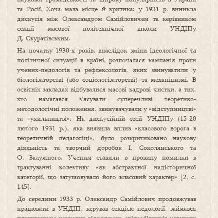
та Росії. Хоча мала місце й критика: у 1931 р. виникла
дискусія між Олександром Самійловичем та керівником
секції масової політехнічної школи УНДІПу
Д. Скуратівським.
На початку 1930-х років, внаслідок зміни ідеологічної та
політичної ситуації в країні, розпочалася кампанія проти
учених-педологів та рефлексологів, яких звинуватили у
біологізаторстві (або соціологізаторстві) та механіцизмі. В
освітніх закладах відбувалися масові кадрові чистки, а тих,
хто намагався з’ясувати суперечливі теоретико-
методологічні положення, звинувачували у «відступництві»
та «ухильництві». На дискусійній сесії УНДІПу (15-20
лютого 1931 р.), яка виявила вплив «класового ворога в
теоретичній педагогіці», було розкритиковано наукову
діяльність та творчий доробок І. Соколянського та
О. Залужного. Ученим ставили в провину помилки в
трактуванні колективу «як абстрактної надісторичної
категорії, що затушовувало його класовий характер» [2, с.
145].
До середини 1933 р. Олександр Самійлович продовжував
працювати в УНДІП, керував секцією педології, займався