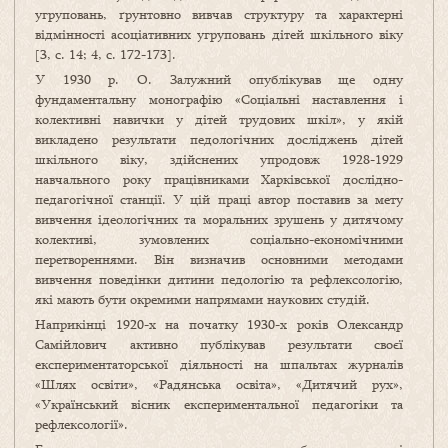
угруповань, ґрунтовно вивчав структуру та характерні
відмінності асоціативних угруповань дітей шкільного віку
[3, с. 14; 4, с. 172-173].
У 1930 р. О. Залужний опублікував ще одну
фундаментальну монографію «Соціальні наставлення і
колективні навички у дітей трудових шкіл», у якій
викладено результати педологічних досліджень дітей
шкільного віку, здійснених упродовж 1928-1929
навчального року працівниками Харківської дослідно-
педагогічної станції. У цій праці автор поставив за мету
вивчення ідеологічних та моральних зрушень у дитячому
колективі, зумовлених соціально-економічними
перетвореннями. Він визначив основними методами
вивчення поведінки дитини педологію та рефлексологію,
які мають бути окремими напрямами наукових студій.
Наприкінці 1920-х на початку 1930-х років Олександр
Самійлович активно публікував результати своєї
експериментаторської діяльності на шпальтах журналів
«Шлях освіти», «Радянська освіта», «Дитячий рух»,
«Український вісник експериментальної педагогіки та
рефлексології».