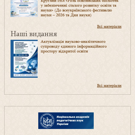
Круглий стіл «Роль освітянських бібліотек
у забезпеченні сталого розвитку освіти та
науки» (До всеукраїнського фестивалю
науки – 2026 та Дня науки)
Всі матеріали
Наші видання
Актуалізація науково-аналітичного
супроводу єдиного інформаційного
простору відкритої освіти
Всі матеріали