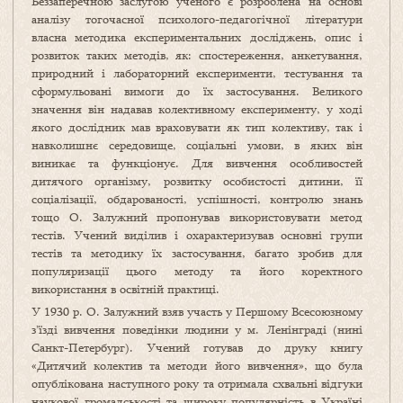
Беззаперечною заслугою ученого є розроблена на основі
аналізу тогочасної психолого-педагогічної літератури
власна методика експериментальних досліджень, опис і
розвиток таких методів, як: спостереження, анкетування,
природний і лабораторний експерименти, тестування та
сформульовані вимоги до їх застосування. Великого
значення він надавав колективному експерименту, у ході
якого дослідник мав враховувати як тип колективу, так і
навколишнє середовище, соціальні умови, в яких він
виникає та функціонує. Для вивчення особливостей
дитячого організму, розвитку особистості дитини, її
соціалізації, обдарованості, успішності, контролю знань
тощо О. Залужний пропонував використовувати метод
тестів. Учений виділив і охарактеризував основні групи
тестів та методику їх застосування, багато зробив для
популяризації цього методу та його коректного
використання в освітній практиці.
У 1930 р. О. Залужний взяв участь у Першому Всесоюзному
з’їзді вивчення поведінки людини у м. Ленінграді (нині
Санкт-Петербург). Учений готував до друку книгу
«Дитячий колектив та методи його вивчення», що була
опублікована наступного року та отримала схвальні відгуки
наукової громадськості та широку популярність в Україні