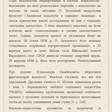
«Про педологічні перекручення в системі Наркомосів»,
відповідно до якої розпочалася боротьба з педологією як
наукою. За таких обставин О. Залужний надрукував
брошуру «Лженаука педологія в «працях» Залкінда», а
також критикував власні дослідження та ідеї у тодішніх
«наукових дискусіях». З боку видатного педолога це були
публічні акції «самоспалення» в умовах ідеологічного
тиску. Однак, уникнути арешту та ув’язнення йому не
вдалося. 28 січня 1938 р. О. Залужного було визнано
«учасником есерівської терористичної організації», а 22
вересня цього ж року Виїзна сесія Військової колегії
Верховного суду СРСР винесла ученому смертний вирок.
29 вересня 1938 р. його було розстріляно. Реабілітований
посмертно.
Про родину Олександра Самійловича збереглися
фрагментарні відомості. Вдалося з’ясувати, що він був
одружений. Дружина ученого О. Мухіна працювала разом
з ним у Харківському кабінеті соціальної педагогіки
УНДІПу, займаючись проблемами організації освітнього
процесу у трудових колоніях та прикладного застосування
тестів як засобу оцінювання знань учнів [2, c. 143].
Науково-педагогічна діяльність та теоретичні й