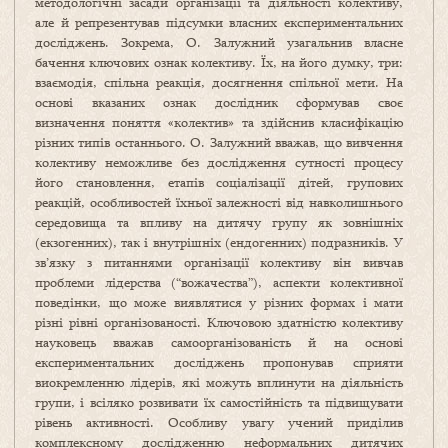
методологічні засади організації та діяльності колективу,
але й репрезентував підсумки власних експериментальних
досліджень. Зокрема, О. Залужний узагальнив власне
бачення ключових ознак колективу. Їх, на його думку, три:
взаємодія, спільна реакція, досягнення спільної мети. На
основі вказаних ознак дослідник сформував своє
визначення поняття «колектив» та здійснив класифікацію
різних типів останнього. О. Залужний вважав, що вивчення
колективу неможливе без дослідження сутності процесу
його становлення, етапів соціалізації дітей, групових
реакцій, особливостей їхньої залежності від навколишнього
середовища та впливу на дитячу групу як зовнішніх
(екзогенних), так і внутрішніх (ендогенних) подразників. У
зв’язку з питаннями організації колективу він вивчав
проблеми лідерства (“вожачества”), аспекти колективної
поведінки, що може виявлятися у різних формах і мати
різні рівні організованості. Ключовою здатністю колективу
науковець вважав самоорганізованість й на основі
експериментальних досліджень пропонував сприяти
виокремленню лідерів, які можуть вплинути на діяльність
групи, і всіляко розвивати їх самостійність та підвищувати
рівень активності. Особливу увагу учений приділив
комплексному дослідженню неформальних дитячих