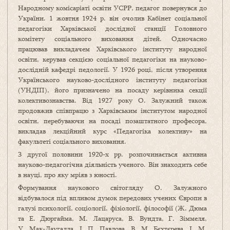
Народному комісаріаті освіти УСРР, педагог повернувся до
України. 1 жовтня 1924 р. він очолив Кабінет соціальної
педагогіки Харківської дослідної станції Головного
комітету соціального виховання дітей. Одночасно
працював викладачем Харківського інституту народної
освіти, керував секцією соціальної педагогіки на науково-
дослідній кафедрі педології. У 1926 році, після утворення
Українського науково-дослідного інституту педагогіки
(УНДІП), його призначено на посаду керівника секції
колективознавства. Від 1927 року О. Залужний також
продовжив співпрацю з Харківським інститутом народної
освіти, перебуваючи на посаді позаштатного професора,
викладав лекційний курс «Педагогіка колективу» на
факультеті соціального виховання.
З другої половини 1920-х рр. розпочинається активна
науково-педагогічна діяльність ученого. Він знаходить себе
в науці, про яку мріяв з юності.
Формування наукового світогляду О. Залужного
відбувалося під впливом думок передових учених Європи в
галузі психології, соціології, фізіології, філософії (Ж. Дюма
та Е. Дюргайма, М. Лацаруса, В. Вундта, Г. Зіммеля,
У. Мак-Даугалла, І. П. Павлова, В. М. Бєхтєрева, І. М.