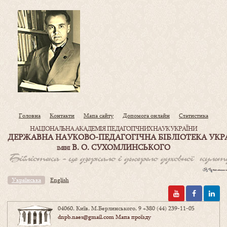
Головна
Контакти
Мапа сайту
Допомога онлайн
Статистика
НАЦІОНАЛЬНА АКАДЕМІЯ ПЕДАГОГІЧНИХ НАУК УКРАЇНИ
ДЕРЖАВНА НАУКОВО-ПЕДАГОГІЧНА БІБЛІОТЕКА УКР
В. О. СУХОМЛИНСЬКОГО
ІМЕНІ
Українська
English
04060, Київ, М.Берлинського, 9
+380 (44) 239-11-05
dnpb.naes@gmail.com
Мапа проїзду