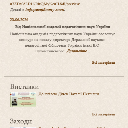
u7ZDa0dLD1NIdzQMyNeuILSdI/
preview
Деталі в
інформаційному листі
.
23.06.2026
Від Національної академії педагогічних наук України
Національна академія педагогічних наук України оголошує
конкурс на посаду директора Державної науково-
педагогічної бібліотеки України імені В.О.
Сухомлинського.
Детальніше...
Всі матеріали
Виставки
До ювілею Дічек Наталії Петрівни
Всі матеріали
Заходи