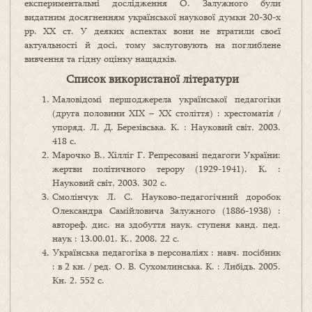
експериментальні дослідження О. Залужного були
видатним досягненням української наукової думки 20-30-х
рр. ХХ ст. У деяких аспектах вони не втратили своєї
актуальності й досі, тому заслуговують на поглиблене
вивчення та гідну оцінку нащадків.
Список використаної літератури
Маловідомі першоджерела української педагогіки
(друга половини ХІХ – ХХ століття) : хрестоматія /
упоряд. Л. Д. Березівська. К. : Науковий світ, 2003.
418 с.
Марочко В., Хілліг Г. Репресовані педагоги України:
жертви політичного терору (1929-1941). К. :
Науковий світ, 2003. 302 с.
Смолінчук Л. С. Науково-педагогічний доробок
Олександра Самійловича Залужного (1886-1938) :
автореф. дис. на здобуття наук. ступеня канд. пед.
наук : 13.00.01. К., 2008. 22 с.
Українська педагогіка в персоналіях : навч. посібник
: в 2 кн. / ред. О. В. Сухомлинська. К. : Либідь, 2005.
Кн. 2. 552 с.