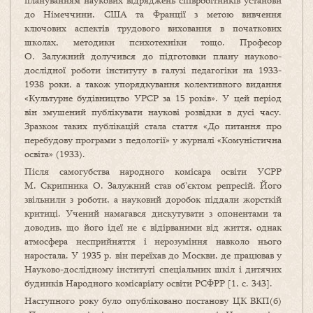
плануванням наукових відряджень співробітників установи
до Німеччини, США та Франції з метою вивчення
ключових аспектів трудового виховання в початкових
школах, методики психотехніки тощо. Професор
О. Залужний долучився до підготовки плану науково-
дослідної роботи інституту в галузі педагогіки на 1933-
1938 роки, а також упорядкування колективного видання
«Культурне будівництво УРСР за 15 років». У цей період
він змушений публікувати наукові розвідки в дусі часу.
Зразком таких публікацій стала стаття «До питання про
перебудову програми з педології» у журналі «Комуністична
освіта» (1933).
Після самогубства народного комісара освіти УСРР
М. Скрипника О. Залужний став об’єктом репресій. Його
звільнили з роботи, а науковий доробок піддали жорсткій
критиці. Учений намагався дискутувати з опонентами та
доводив, що його ідеї не є відірваними від життя, однак
атмосфера несприйняття і нерозуміння навколо нього
наростала. У 1935 р. він переїхав до Москви, де працював у
Науково-дослідному інституті спеціальних шкіл і дитячих
будинків Народного комісаріату освіти РСФРР [1, с. 343].
Наступного року було опубліковано постанову ЦК ВКП(б)