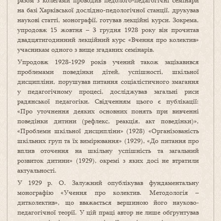
разом з колегами проводив педолого-педагогічні семінари
на базі Харківської дослідно-педологічної станції, друкував
наукові статті, монографії, готував лекційні курси. Зокрема,
упродовж 15 жовтня – 3 грудня 1928 року він прочитав
двадцятигодинний лекційний курс «Вчення про колектив»
учасникам одного з вище згаданих семінарів.
Упродовж 1928-1929 років учений також зацікавився
проблемами поведінки дітей, успішності, шкільної
дисципліни, порушував питання соціалістичного змагання
у педагогічному процесі, досліджував загальні риси
радянської педагогіки. Свідченням цього є публікації:
«Про уточнення деяких основних понять при вивченні
поведінки дитини (рефлекс, реакція, акт поведінки)»,
«Проблеми шкільної дисципліни» (1928) «Організованість
шкільних груп та їх вимірювання» (1929), «До питання про
вплив оточення на шкільну успішність та загальний
розвиток дитини» (1929), окремі з яких досі не втратили
актуальності.
У 1929 р. О. Залужний опублікував фундаментальну
монографію «Учення про колектив. Методологія –
дитколектив», що вважається вершиною його науково-
педагогічної теорії. У цій праці автор не лише обґрунтував