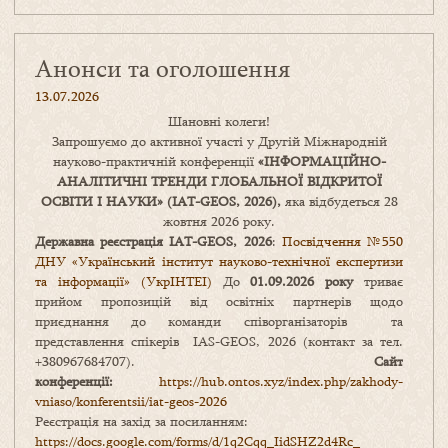
Анонси та оголошення
13.07.2026
Шановні колеги!
Запрошуємо до активної участі у Другій Міжнародній
науково-практичній конференції
«
ІНФОРМАЦІЙНО-
АНАЛІТИЧНІ ТРЕНДИ
ГЛОБАЛЬНОЇ ВІДКРИТОЇ
ОСВІТИ І НАУКИ
» (IAT-GEOS, 2026),
яка відбудеться 28
жовтня 2026 року.
Державна реєстрація IAT-GEOS, 2026
:
Посвідчення №550
ДНУ «Український інститут науково-технічної експертизи
та інформації» (УкрІНТЕІ)
До
01.09.2026 року
триває
прийом пропозицій від освітніх партнерів щодо
приєднання до команди співорганізаторів та
представлення спікерів IAS-GEOS, 2026 (контакт за тел.
+380967684707).
Сайт
конференції:
https://hub.ontos.xyz/index.php/zakhody-
vniaso/konferentsii/iat-geos-2026
Реєстрація на захід за посиланням:
https://docs.google.com/forms/
d/1q2Cqq_IidSHZ2d4Rc_