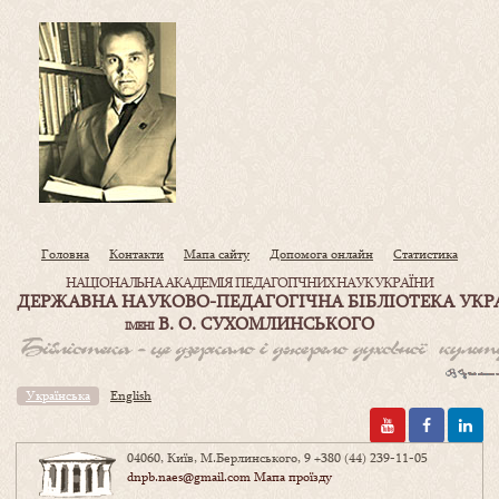
Головна
Контакти
Мапа сайту
Допомога онлайн
Статистика
НАЦІОНАЛЬНА АКАДЕМІЯ ПЕДАГОГІЧНИХ НАУК УКРАЇНИ
ДЕРЖАВНА НАУКОВО-ПЕДАГОГІЧНА БІБЛІОТЕКА УКР
В. О. СУХОМЛИНСЬКОГО
ІМЕНІ
Українська
English
04060, Київ, М.Берлинського, 9
+380 (44) 239-11-05
dnpb.naes@gmail.com
Мапа проїзду