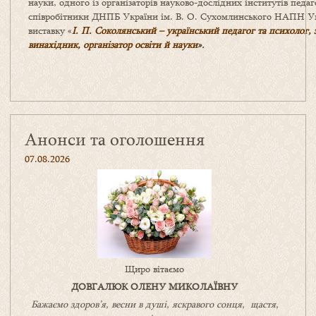
науки, одного із організаторів науково-дослідних інститутів педаг
співробітники ДНПБ України ім. В. О. Сухомлинського НАПН Ук
виставку «
І. П. Соколянський – український педагог та психолог,
винахідник, організатор освіти й науки
».
Анонси та оголошення
07.08.2026
Щиро вітаємо
ДОВГАЛЮК ОЛЕНУ МИКОЛАЇВНУ
Бажаємо здоров’я, весни в душі, яскравого сонця, щастя,