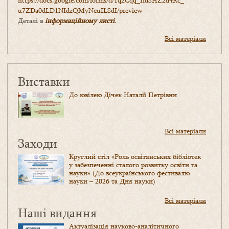
https://docs.google.com/forms/
d/1q2Cqq_IidSHZ2d4Rc_
u7ZDa0dLD1NIdzQMyNeuILSdI/
preview
Деталі в
інформаційному листі
.
Всі матеріали
Виставки
До ювілею Дічек Наталії Петрівни
Всі матеріали
Заходи
Круглий стіл «Роль освітянських бібліотек
у забезпеченні сталого розвитку освіти та
науки» (До всеукраїнського фестивалю
науки – 2026 та Дня науки)
Всі матеріали
Наші видання
Актуалізація науково-аналітичного