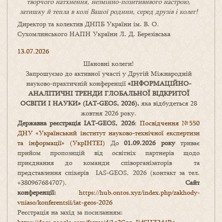
творчого натхнення, незмінно-позитивнвого настрою,
затишку
й
тепла в колі
В
ашої
родини
,
серед друзів і колег!
Директор та колектив ДНПБ України ім. В. О.
Сухомлинського НАПН України Л. Д. Березівська
13.07.2026
Шановні колеги!
Запрошуємо до активної участі у Другій Міжнародній
науково-практичній конференції
«
ІНФОРМАЦІЙНО-
АНАЛІТИЧНІ ТРЕНДИ
ГЛОБАЛЬНОЇ ВІДКРИТОЇ
ОСВІТИ І НАУКИ
» (IAT-GEOS, 2026),
яка відбудеться 28
жовтня 2026 року.
Державна реєстрація IAT-GEOS, 2026
:
Посвідчення №550
ДНУ «Український інститут науково-технічної експертизи
та інформації» (УкрІНТЕІ)
До
01.09.2026 року
триває
прийом пропозицій від освітніх партнерів щодо
приєднання до команди співорганізаторів та
представлення спікерів IAS-GEOS, 2026 (контакт за тел.
+380967684707).
Сайт
конференції:
https://hub.ontos.xyz/index.php/zakhody-
vniaso/konferentsii/iat-geos-2026
Реєстрація на захід за посиланням: