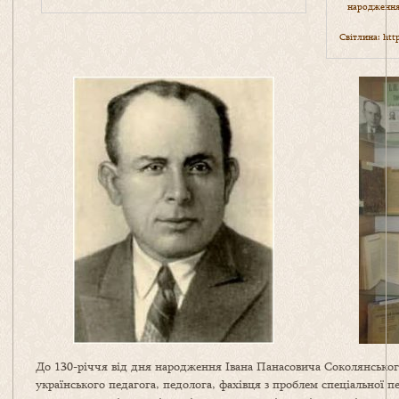
народження
Світлина:
htt
До 130-річчя від дня народження Івана Панасовича Соколянськог
українського педагога, педолога, фахівця з проблем спеціальної пе