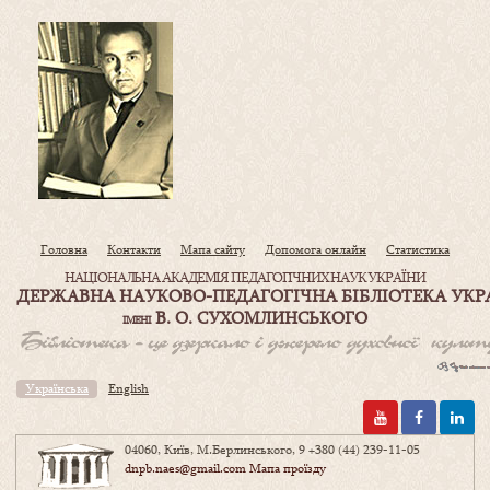
Головна
Контакти
Мапа сайту
Допомога онлайн
Статистика
НАЦІОНАЛЬНА АКАДЕМІЯ ПЕДАГОГІЧНИХ НАУК УКРАЇНИ
ДЕРЖАВНА НАУКОВО-ПЕДАГОГІЧНА БІБЛІОТЕКА УКР
В. О. СУХОМЛИНСЬКОГО
ІМЕНІ
Українська
English
04060, Київ, М.Берлинського, 9
+380 (44) 239-11-05
dnpb.naes@gmail.com
Мапа проїзду