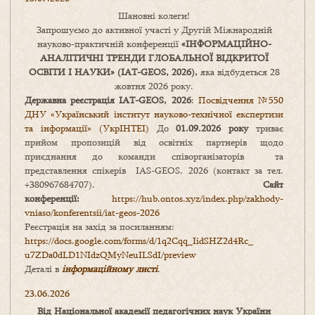
Шановні колеги!
Запрошуємо до активної участі у Другій Міжнародній
науково-практичній конференції
«
ІНФОРМАЦІЙНО-
АНАЛІТИЧНІ ТРЕНДИ
ГЛОБАЛЬНОЇ ВІДКРИТОЇ
ОСВІТИ І НАУКИ
» (IAT-GEOS, 2026),
яка відбудеться 28
жовтня 2026 року.
Державна реєстрація IAT-GEOS, 2026
:
Посвідчення №550
ДНУ «Український інститут науково-технічної експертизи
та інформації» (УкрІНТЕІ)
До
01.09.2026 року
триває
прийом пропозицій від освітніх партнерів щодо
приєднання до команди співорганізаторів та
представлення спікерів IAS-GEOS, 2026 (контакт за тел.
+380967684707).
Сайт
конференції:
https://hub.ontos.xyz/index.php/zakhody-
vniaso/konferentsii/iat-geos-2026
Реєстрація на захід за посиланням:
https://docs.google.com/forms/
d/1q2Cqq_IidSHZ2d4Rc_
u7ZDa0dLD1NIdzQMyNeuILSdI/
preview
Деталі в
інформаційному листі
.
23.06.2026
Від Національної академії педагогічних наук України