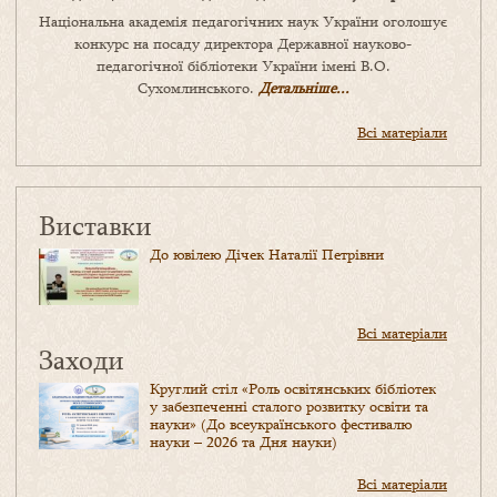
Національна академія педагогічних наук України оголошує
конкурс на посаду директора Державної науково-
педагогічної бібліотеки України імені В.О.
Сухомлинського.
Детальніше...
Всі матеріали
Виставки
До ювілею Дічек Наталії Петрівни
Всі матеріали
Заходи
Круглий стіл «Роль освітянських бібліотек
у забезпеченні сталого розвитку освіти та
науки» (До всеукраїнського фестивалю
науки – 2026 та Дня науки)
Всі матеріали