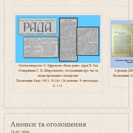
Стаття-некролог С. Єфремова «Нова рана», вірш П. Гая
«Товаришеві Г. П. Шерстюкові», оголошення про час та
З фондів ДН
місце прощання з померлим
Посилання: Св
Посилання: Рада. 1911. № 241 (26 жовтня / 9 листопада).
С. 1–2.
Анонси та оголошення
13.07.2026