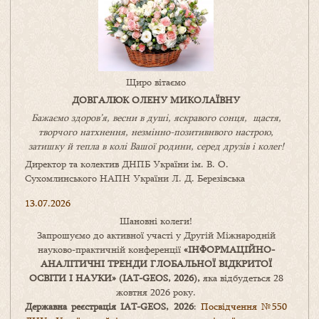
Щиро вітаємо
ДОВГАЛЮК ОЛЕНУ МИКОЛАЇВНУ
Бажаємо здоров’я, весни в душі, яскравого сонця, щастя,
творчого натхнення, незмінно-позитивнвого настрою,
затишку
й
тепла в колі
В
ашої
родини
,
серед друзів і колег!
Директор та колектив ДНПБ України ім. В. О.
Сухомлинського НАПН України Л. Д. Березівська
13.07.2026
Шановні колеги!
Запрошуємо до активної участі у Другій Міжнародній
науково-практичній конференції
«
ІНФОРМАЦІЙНО-
АНАЛІТИЧНІ ТРЕНДИ
ГЛОБАЛЬНОЇ ВІДКРИТОЇ
ОСВІТИ І НАУКИ
» (IAT-GEOS, 2026),
яка відбудеться 28
жовтня 2026 року.
Державна реєстрація IAT-GEOS, 2026
:
Посвідчення №550