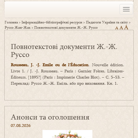
Toggle
naviga
Головна
>
Інформаційно-бібліографічні ресурси
>
Педагоги України та світу
>
A
A
Руссо Жан-Жак
>
Повнотекстові документи Ж.-Ж. Руссо
A
Повнотекстові документи Ж.-Ж.
Руссо
Rousseau, J. -J. Emile ou de l‘Éducation
. Nouvelle édition.
Livre 1. / J. -J. Rousseau. – Paris : Garnier Frères, Libraires-
Éditeurs, [1895?] (Paris : Impimerie Charles Blot). – С. 5–53. –
Переклад: Руссо Ж.-Ж. Еміль, або про виховання. Кн. 1.
Анонси та оголошення
07.08.2026