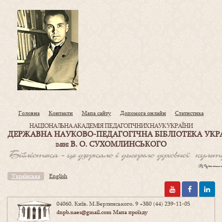
Головна
Контакти
Мапа сайту
Допомога онлайн
Статистика
НАЦІОНАЛЬНА АКАДЕМІЯ ПЕДАГОГІЧНИХ НАУК УКРАЇНИ
ДЕРЖАВНА НАУКОВО-ПЕДАГОГІЧНА БІБЛІОТЕКА УКР
В. О. СУХОМЛИНСЬКОГО
ІМЕНІ
Українська
English
04060, Київ, М.Берлинського, 9
+380 (44) 239-11-05
dnpb.naes@gmail.com
Мапа проїзду