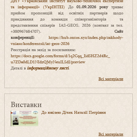
ДНУ «Український інститут науково-технічної експертизи
та інформації» (УкрІНТЕІ)
До
01.09.2026 року
триває
прийом пропозицій від освітніх партнерів щодо
приєднання до команди співорганізаторів та
представлення спікерів IAS-GEOS, 2026 (контакт за тел.
+380967684707).
Сайт
конференції:
https://hub.ontos.xyz/index.php/zakhody-
vniaso/konferentsii/iat-geos-2026
Реєстрація на захід за посиланням:
https://docs.google.com/forms/
d/1q2Cqq_IidSHZ2d4Rc_
u7ZDa0dLD1NIdzQMyNeuILSdI/
preview
Деталі в
інформаційному листі
.
Всі матеріали
Виставки
До ювілею Дічек Наталії Петрівни
Всі матеріали