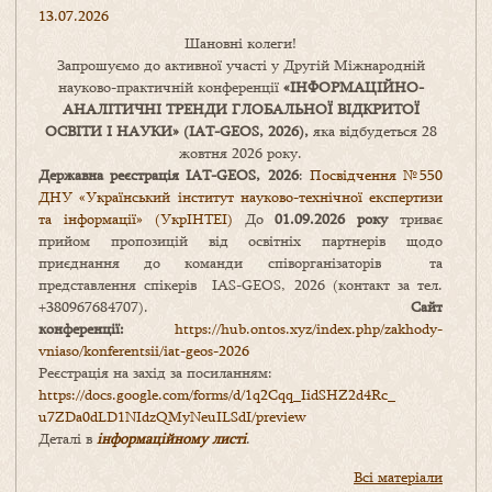
13.07.2026
Шановні колеги!
Запрошуємо до активної участі у Другій Міжнародній
науково-практичній конференції
«
ІНФОРМАЦІЙНО-
АНАЛІТИЧНІ ТРЕНДИ
ГЛОБАЛЬНОЇ ВІДКРИТОЇ
ОСВІТИ І НАУКИ
» (IAT-GEOS, 2026),
яка відбудеться 28
жовтня 2026 року.
Державна реєстрація IAT-GEOS, 2026
:
Посвідчення №550
ДНУ «Український інститут науково-технічної експертизи
та інформації» (УкрІНТЕІ)
До
01.09.2026 року
триває
прийом пропозицій від освітніх партнерів щодо
приєднання до команди співорганізаторів та
представлення спікерів IAS-GEOS, 2026 (контакт за тел.
+380967684707).
Сайт
конференції:
https://hub.ontos.xyz/index.php/zakhody-
vniaso/konferentsii/iat-geos-2026
Реєстрація на захід за посиланням:
https://docs.google.com/forms/
d/1q2Cqq_IidSHZ2d4Rc_
u7ZDa0dLD1NIdzQMyNeuILSdI/
preview
Деталі в
інформаційному листі
.
Всі матеріали