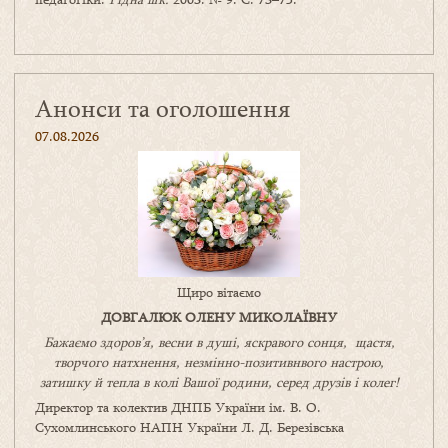
Анонси та оголошення
07.08.2026
Щиро вітаємо
ДОВГАЛЮК ОЛЕНУ МИКОЛАЇВНУ
Бажаємо здоров’я, весни в душі, яскравого сонця, щастя,
творчого натхнення, незмінно-позитивнвого настрою,
затишку
й
тепла в колі
В
ашої
родини
,
серед друзів і колег!
Директор та колектив ДНПБ України ім. В. О.
Сухомлинського НАПН України Л. Д. Березівська