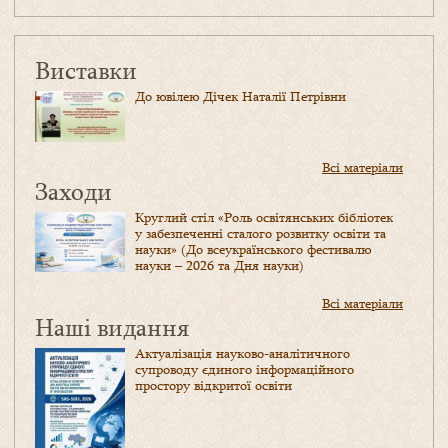
Виставки
До ювілею Дічек Наталії Петрівни
Всі матеріали
Заходи
Круглий стіл «Роль освітянських бібліотек
у забезпеченні сталого розвитку освіти та
науки» (До всеукраїнського фестивалю
науки – 2026 та Дня науки)
Всі матеріали
Наші видання
Актуалізація науково-аналітичного
супроводу єдиного інформаційного
простору відкритої освіти