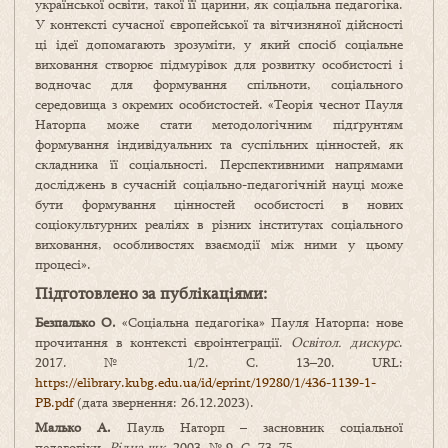
української освіти, такої її царини, як соціальна педагогіка.
У контексті сучасної європейської та вітчизняної дійсності
ці ідеї допомагають зрозуміти, у який спосіб соціальне
виховання створює підмурівок для розвитку особистості і
водночас для формування спільноти, соціального
середовища з окремих особистостей. «Теорія чеснот Пауля
Наторпа може стати методологічним підґрунтям
формування індивідуальних та суспільних цінностей, як
складника її соціальності. Перспективними напрямами
досліджень в сучасній соціально-педагогічній науці може
бути формування цінностей особистості в нових
соціокультурних реаліях в різних інститутах соціального
виховання, особливостях взаємодії між ними у цьому
процесі».
Підготовлено за публікаціями:
Безпалько О.
«Соціальна педагогіка» Пауля Наторпа: нове
прочитання в контексті євроінтеграції.
Освітол. дискурс
.
2017. № 1/2. С. 13–20. URL:
https://elibrary.kubg.edu.ua/id/eprint/19280/1/436-1139-1-
PB.pdf
(дата звернення: 26.12.2023).
Малько А.
Пауль Наторп – засновник соціальної
педагогіки.
Рідна шк.
2003. № 9. С. 73–75.