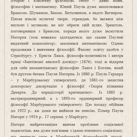
історію і класичну філологію, себто ‒ давні мови,
філософію і математику. Юний Пауль дуже захоплювався
Брамсом, Шуманом, Бахом, Бетховеном, а надто Вагнером.
Писав власні музичні твори, страждав, бо вагався між
наукою і музикою, не міг обрати свій шлях. Зрештою,
поговоривши з Брамсом, порада якого дуже засмутила
Наторпа (тож неважко здогадатися, що сказав Паулеві
видатний композитор), захопився математикою. Однак
продовжив і вивчення філософії. Фахову освіту здобув у
Страсбургу, у Ернста Лааса, філософа-позитивіста і автора
праці «Кантівські аналогії досвіду» (1876), тоді ж відкрив
для себе неокантіанську філософію Ланґе і Когена, який
був другом батька Пауля Наторпа. Із 1880 р. Пауль Герхард
‒ у Марбурзькому університеті, де 1881-го захистив
докторську дисертацію з філософії «Теорія пізнання
Декарта. До передісторії критицизму». Із 1885 р.
екстраординарний, а з 1893-го ординарний професор
філософії Марбурзького університету. Цю посаду обіймав
до 1922 р., аж доки не вийшов на пенсію. Помер Пауль
Наторп у 1924 р., 17 серпня, у Марбургу.
Наторп найретельніше вивчав проблеми соціальної
педагогіки, яка дуже пов’язана з ідеєю етичного соціалізму,
що виникла саме в Марбурзькій філософській школі.